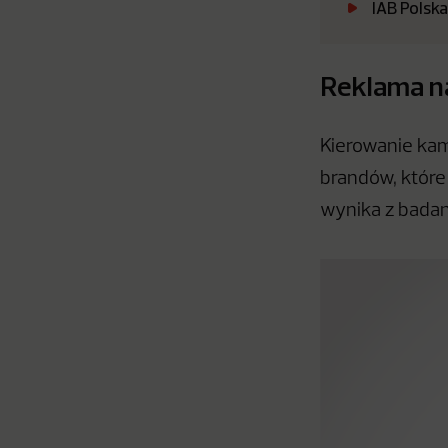
IAB Polsk
Reklama na
Kierowanie kam
brandów, które
wynika z badani