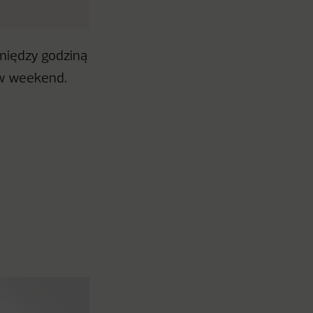
 między godziną
 w weekend.