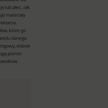
 dodawane do
ę lub płeć. Jak
uje materiały
 reklama.
ów, które go
 feedu danego
tingowy, dobrze
mogą pomóc
kowników