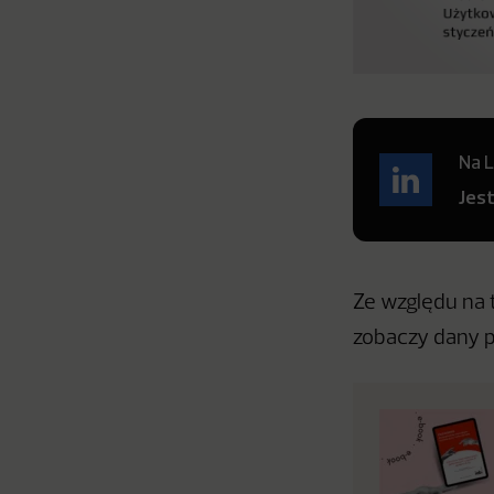
Na L
Jes
Ze względu na 
zobaczy dany p