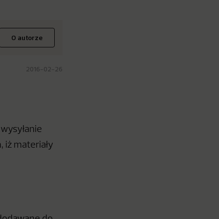
O autorze
2016-02-26
a wysyłanie
 iż materiały