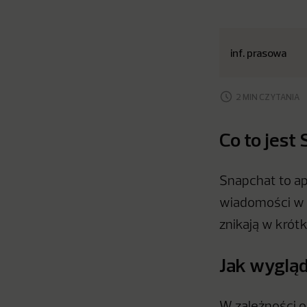
inf. prasowa
2 MIN CZYTANIA
Co to jest
Snapchat to ap
wiadomości w p
znikają w krótk
Jak wyglą