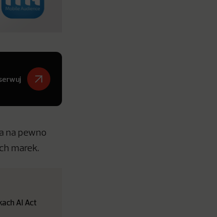
serwuj
rca na pewno
ych marek.
ach AI Act