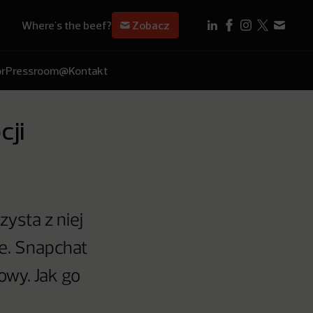
Where's the beef?
Zobacz
r
Pressroom
@Kontakt
cji
zysta z niej
e. Snapchat
wy. Jak go