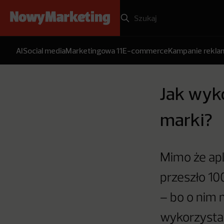
AI
Social media
Marketingowa 11
E-commerce
Kampanie rekl
Jak wyk
marki?
Mimo że apli
przeszło 10
– bo o nim 
wykorzysta