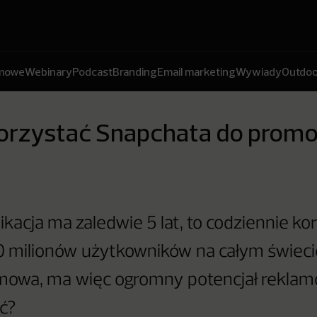
amowe
Webinary
Podcast
Branding
Email marketing
Wywiady
Outdoo
orzystać Snapchata do promo
kacja ma zaledwie 5 lat, to codziennie kor
0 milionów użytkowników na całym świeci
mowa, ma więc ogromny potencjał reklamo
ć?