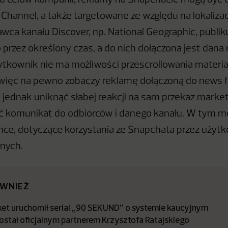
od celów kampanii, reklamy na Snapchacie mogą być
 Channel, a także targetowane ze względu na lokalizacj
wca kanału Discover, np. National Geographic, publik
 przez określony czas, a do nich dołączona jest dana
kownik nie ma możliwości przescrollowania materiał
, więc na pewno zobaczy reklamę dołączoną do news
jednak uniknąć słabej reakcji na sam przekaz marke
ć komunikat do odbiorców i danego kanału. W tym 
ce, dotyczące korzystania ze Snapchata przez użyt
nych.
ÓWNIEŻ
t uruchomił serial „90 SEKUND” o systemie kaucyjnym
stał oficjalnym partnerem Krzysztofa Ratajskiego