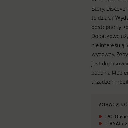
W zależności 
Story, Discover
to działa? Wyda
dostępne tylko
Dodatkowo użyt
nie interesują
wydawcy. Żeby 
jest dopasowa
badania Mobien
urządzeń mobil
ZOBACZ R
POLOmarke
CANAL+ zo