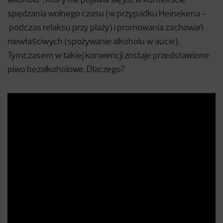
alkoholu”, który nie pojawia się już w kontekście
spędzania wolnego czasu (w przypadku Heinekena –
podczas relaksu przy plaży) i promowania zachowań
niewłaściwych (spożywanie alkoholu w aucie).
Tymczasem w takiej konwencji zostaje przedstawione
piwo bezalkoholowe. Dlaczego?