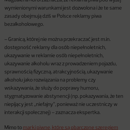
Magdalena Korol zaznacza, że reklama piwa pod wyżej
wymienionymi warunkami jest dozwolona i że te same
zasady obejmują dziś w Polsce reklamy piwa
bezalkoholowego.
– Granicą, której nie można przekraczać jest m.in.
dostępność reklamy dla osób niepełnoletnich,
ukazywanie w reklamie osób niepełnoletnich,
ukazywanie alkoholu wraz z prowadzeniem pojazdu,
sprawnością fizyczną, atrakcyjnością, ukazywanie
alkoholu jako rozwiązania na problemy czy
wskazywania, że służy do poprawy humoru,
stygmatyzowanie abstynencji (np. pokazywania, że ten
niepijący jest „niefajny”, ponieważ nie uczestniczy w
interakcji społecznej) – zaznacza ekspertka.
Mimo to
marki piwne, które są obarczone szeregiem