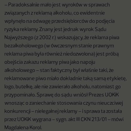
– Paradoksalnie mało jest wyroków w sprawach
związanych z reklamą alkoholu, co ewidentnie
wpłynęło na odwagę przedsiębiorców do podjęcia
ryzyka reklamy. Znany jest jednak wyrok Sądu
Najwyższego (z 2002 r.) wskazujący, że reklama piwa
bezalkoholowego (w ówczesnym stanie prawnym
reklama piwa była również niedozwolona) jest próbą
obejścia zakazu reklamy piwa jako napoju
alkoholowego – stan faktyczny był właśnie taki, że
reklamowane piwo miało dokładnie taką samą etykietę,
logo, butelkę, ale nie zawierało alkoholu, natomiast go
przypominało. Sprawę do sądu wniósł Prezes UOKiK
wnosząc o zaniechanie stosowania czynu nieuczciwej
konkurencji – nielegalnej reklamy – i sprawa ta została
przez UOKiK wygrana – sygn. akt III CKN 213/01 – mówi
Magdalena Korol.