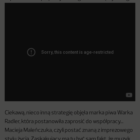
Ciekawą, nieco inną strategię objęła marka piwa Warka
Radler, która postanowiła zaprosić do współpracy…
Macieja Maleńczuka, czyli postać znaną z imprezowego
stylu życia. Zaskakujący ma tu być sam fakt, że muzyk