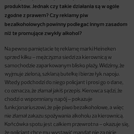
produktów. Jednak czy takie działania są w ogóle
zgodne z prawem? Czy reklamy piw
bezalkoholowych powinny podlegać innym zasadom
niż te promujące zwykły alkohol?
Na pewno pamiętacie tę reklamę marki Heineken
sprzed kilku – mężczyzna siedzi za kierownicą w
samochodzie zaparkowanym blisko plaży. Widzimy, że
wyjmuje zieloną, szklaną butelkę i bierze łyk napoju.
Wtedy podchodzi do niego policjant i prosi go o dane,
co oznacza, że złamał jakiś przepis. Kierowca sądzi, że
chodzi o wspomniany napój – pokazuje
funkcjonariuszowi, że pije piwo bezalkoholowe, a więc
nie złamał zakazu spożywania alkoholu za kierownicą.
Końcówka spotu jest całkiem przewrotna – okazuje się,
że policjant chce mu wystawić mandat nie za picie