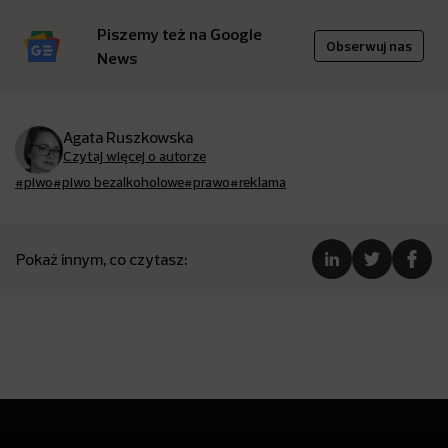
Piszemy też na Google
Obserwuj nas
News
Agata Ruszkowska
Czytaj więcej o autorze
#piwo
#piwo bezalkoholowe
#prawo
#reklama
Pokaż innym, co czytasz: