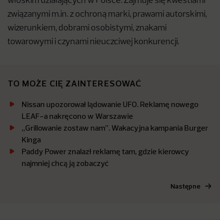
włoskim działających w Polsce. Zajmuje się kwestiami
związanymi m.in. z ochroną marki, prawami autorskimi,
wizerunkiem, dobrami osobistymi, znakami
towarowymi i czynami nieuczciwej konkurencji.
TO MOŻE CIĘ ZAINTERESOWAĆ
Nissan upozorował lądowanie UFO. Reklamę nowego
LEAF-a nakręcono w Warszawie
„Grillowanie zostaw nam”. Wakacyjna kampania Burger
Kinga
Paddy Power znalazł reklamę tam, gdzie kierowcy
najmniej chcą ją zobaczyć
Następne