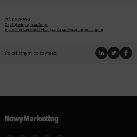
inf. prasowa
Czytaj więcej o autorze
#jansen
#kampania
#kampania społeczna
#pressroom
Pokaż innym, co czytasz: