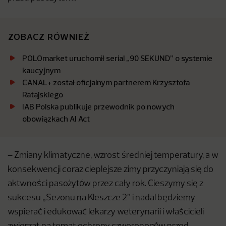
ZOBACZ RÓWNIEŻ
POLOmarket uruchomił serial „90 SEKUND” o systemie
kaucyjnym
CANAL+ został oficjalnym partnerem Krzysztofa
Ratajskiego
IAB Polska publikuje przewodnik po nowych
obowiązkach AI Act
– Zmiany klimatyczne, wzrost średniej temperatury, a w
konsekwencji coraz cieplejsze zimy przyczyniają się do
aktwności pasożytów przez cały rok. Cieszymy się z
sukcesu „Sezonu na Kleszcze 2” i nadal będziemy
wspierać i edukować lekarzy weterynarii i właścicieli