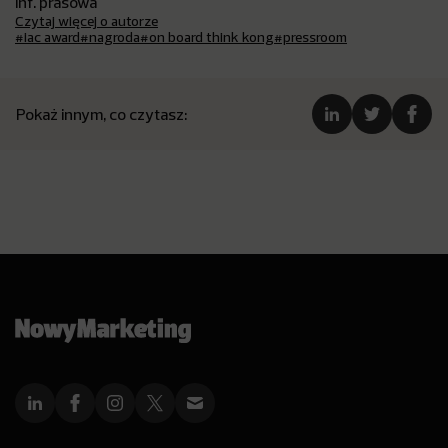
inf. prasowa
Czytaj więcej o autorze
#iac award
#nagroda
#on board think kong
#pressroom
Pokaż innym, co czytasz: