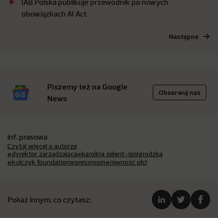
IAB Polska publikuje przewodnik po nowych
obowiązkach AI Act
Następne
Piszemy też na Google
Obserwuj nas
News
inf. prasowa
Czytaj więcej o autorze
#dyrektor zarządzająca
#karolina zelent-śmigrodzka
#kulczyk foundation
#pressroom
#równość płci
Pokaż innym, co czytasz: