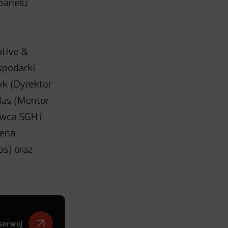
 panelu
ative &
spodarki
yk (Dyrektor
las (Mentor
owca SGH i
lena
ps) oraz
serwuj