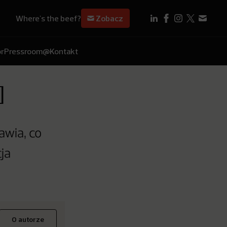
Where's the beef?
Zobacz
r
Pressroom
@Kontakt
]
awia, co
ja
O autorze