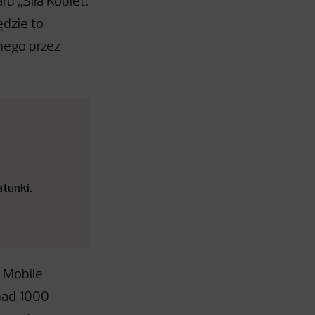
u „Siła Kobiet.
ędzie to
nego przez
tunki.
 Mobile
nad 1000