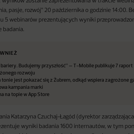
 wyników zostanie zaprezentowana w trakcie webinar
a, pasje, rozwój” 20 października o godzinie 14:00. B
lu 5 webinarów prezentujących wyniki przeprowadzo
e badania.
ÓWNIEŻ
bariery. Budujemy przyszłość” – T-Mobile publikuje 7 raport
żonego rozwoju
tonie jest pokazać się z Żubrem, odkąd wspiera zagrożone ga
owa kampania marki
a na topie w App Store
nia Katarzyna Czuchaj-Łagód (dyrektor zarządzająca
rezentuje wyniki badania 1600 internautów, w tym po