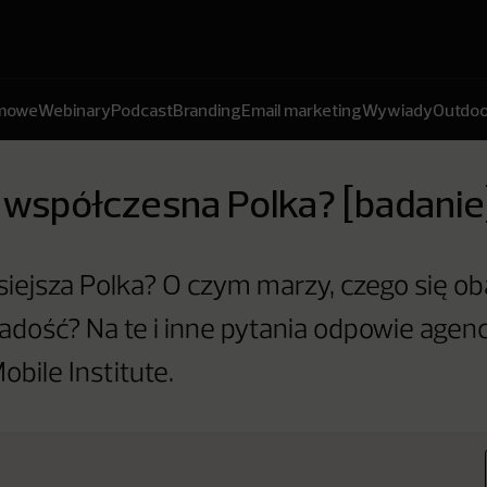
amowe
Webinary
Podcast
Branding
Email marketing
Wywiady
Outdoo
 współczesna Polka? [badanie
isiejsza Polka? O czym marzy, czego się ob
radość? Na te i inne pytania odpowie agenc
bile Institute.