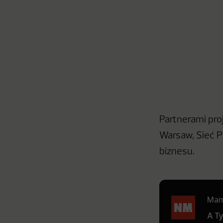
Partnerami pro
Warsaw, Sieć P
biznesu.
Mamy
A T