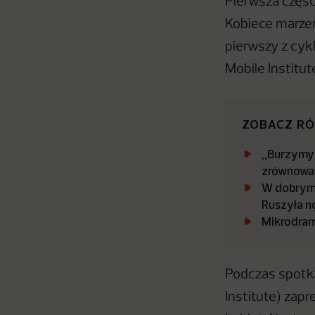
Pierwsza część
Kobiece marzeni
pierwszy z cyk
Mobile Institut
ZOBACZ R
„Burzymy 
zrównowa
W dobrym 
Ruszyła n
Mikrodram
Podczas spotka
Institute) zap