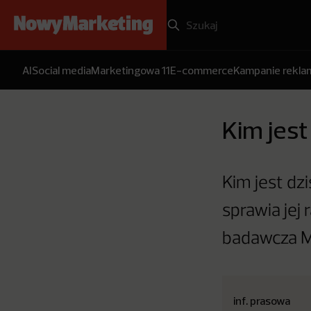
AI
Social media
Marketingowa 11
E-commerce
Kampanie rekl
Kim jest
Kim jest dz
sprawia jej 
badawcza Mo
inf. prasowa