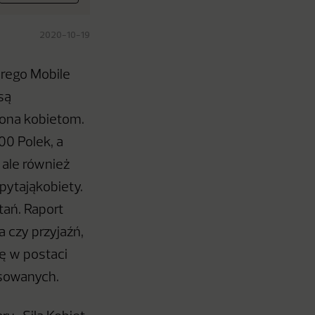
2020-10-19
órego Mobile
są
cona kobietom.
0 Polek, a
 ale również
pytająkobiety.
ań. Raport
 czy przyjaźń,
ę w postaci
resowanych.