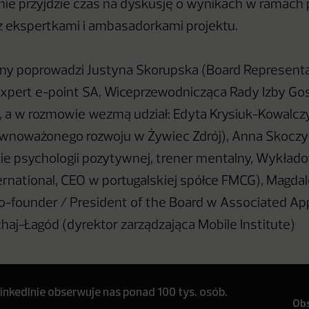
nie przyjdzie czas na dyskusję o wynikach w ramach
 ekspertkami i ambasadorkami projektu.
jny poprowadzi Justyna Skorupska (Board Represent
xpert e-point SA, Wiceprzewodnicząca Rady Izby Go
), a w rozmowie wezmą udział: Edyta Krysiuk-Kowalcz
zrównoważonego rozwoju w Żywiec Zdrój), Anna Skoczy
ie psychologii pozytywnej, trener mentalny, Wykład
ternational, CEO w portugalskiej spółce FMCG), Magda
-founder / President of the Board w Associated Ap
haj-Łagód (dyrektor zarządzająca Mobile Institute)
inkedInie obserwuje nas ponad 100 tys. osób.
Ob