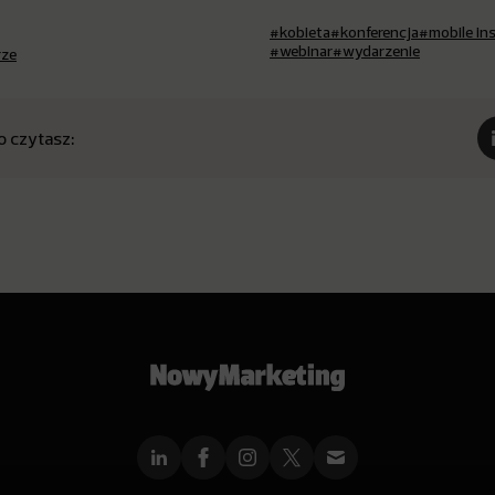
#kobieta
#konferencja
#mobile ins
#webinar
#wydarzenie
rze
o czytasz: