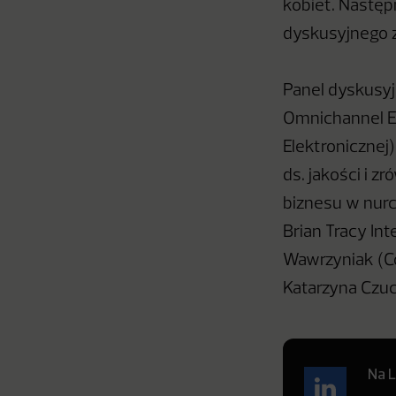
kobiet. Następ
dyskusyjnego z
Panel dyskusy
Omnichannel E
Elektronicznej
ds. jakości i 
biznesu w nurc
Brian Tracy In
Wawrzyniak (Co
Katarzyna Czuc
Na L