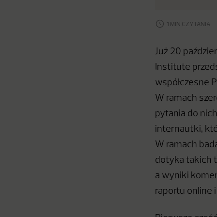
1 MIN CZYTANIA
Już 20 paździe
Institute przed
współczesne Po
W ramach szero
pytania do nich
internautki, kt
W ramach badan
dotyka takich 
a wyniki komen
raportu online