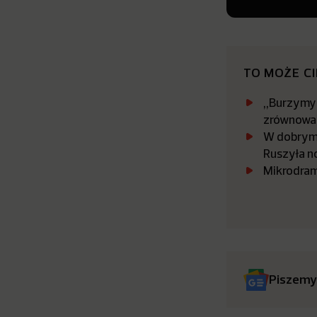
TO MOŻE C
„Burzymy 
zrównowa
W dobrym 
Ruszyła n
Mikrodram
Piszemy