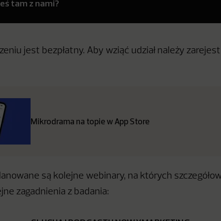
teś tam z nami?
eniu jest bezpłatny. Aby wziąć udział należy zarejes
Mikrodrama na topie w App Store
lanowane są kolejne webinary, na których szczegóło
ne zagadnienia z badania: