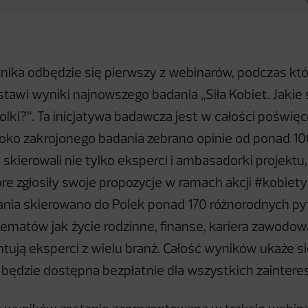
rnika odbędzie się pierwszy z webinarów, podczas kt
stawi wyniki najnowszego badania „Siła Kobiet. Jakie 
lki?”. Ta inicjatywa badawcza jest w całości poświę
ko zakrojonego badania zebrano opinie od ponad 100
 skierowali nie tylko eksperci i ambasadorki projektu,
óre zgłosiły swoje propozycje w ramach akcji #kobiety
ia skierowano do Polek ponad 170 różnorodnych pyt
tematów jak życie rodzinne, finanse, kariera zawodowa
tują eksperci z wielu branż. Całość wyników ukaże si
 i będzie dostępna bezpłatnie dla wszystkich zainte