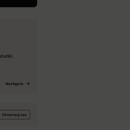
tunki.
Następne
Obserwuj nas