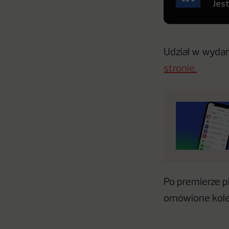
Jes
Udział w wydarz
stronie.
Po premierze p
omówione kolej