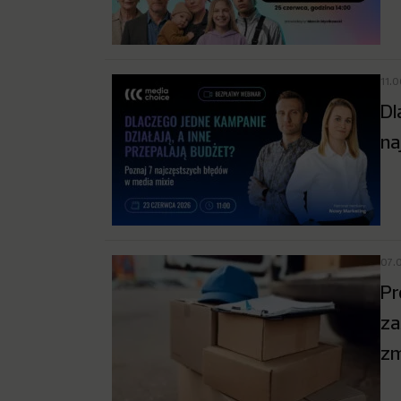
11.
Dl
na
07.
Pr
za
zm