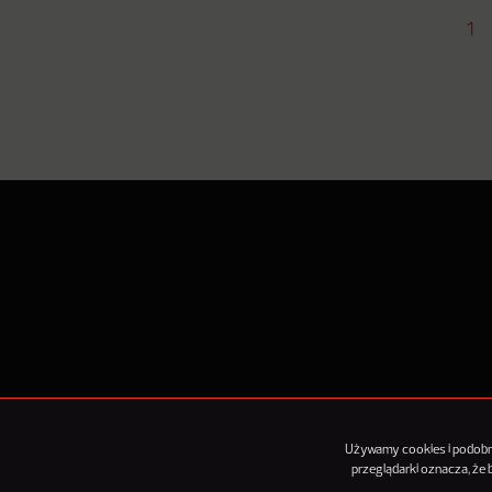
1
O Nowy
Używamy cookies i podobnyc
przeglądarki oznacza, że