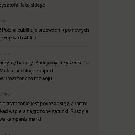
zysztofa Ratajskiego
SIAJ
B Polska publikuje przewodnik po nowych
owiązkach AI Act
NI TEMU
urzymy bariery. Budujemy przyszłość” –
Mobile publikuje 7 raport
ównoważonego rozwoju
NI TEMU
dobrym tonie jest pokazać się z Żubrem,
kąd wspiera zagrożone gatunki. Ruszyła
wa kampania marki