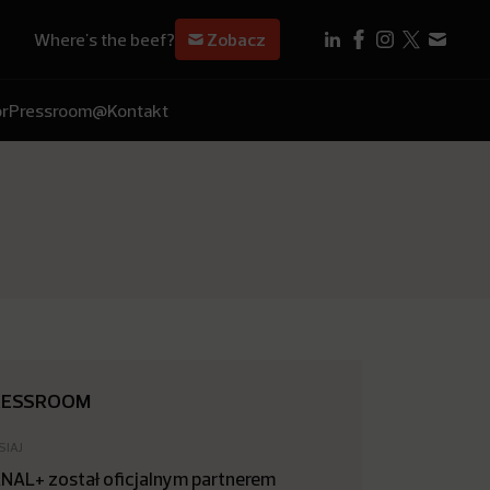
Where's the beef?
Zobacz
r
Pressroom
@Kontakt
RESSROOM
SIAJ
NAL+ został oficjalnym partnerem