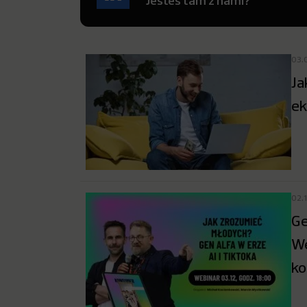
Jesteś tam z nami?
03.
Ja
ek
02.
Ge
We
k