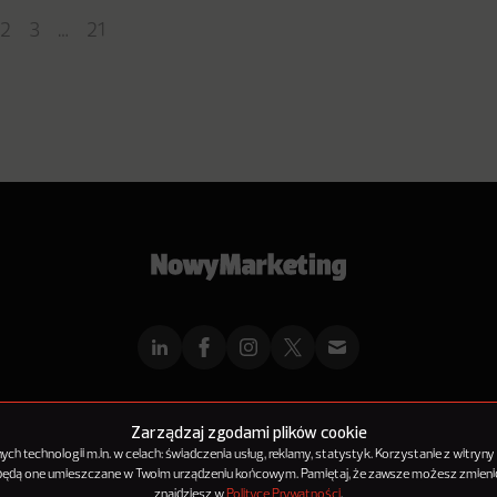
2
3
…
21
mMarketingu
Reklama
Kontakt
Polityka Prywatności
Kanał RSS
Mapa ar
Zarządzaj zgodami plików cookie
h technologii m.in. w celach: świadczenia usług, reklamy, statystyk. Korzystanie z witryny
 będą one umieszczane w Twoim urządzeniu końcowym. Pamiętaj, że zawsze możesz zmienić
© 2012-2025
NowyMarketing jest marką 143Media Sp. z o.o.
znajdziesz w
Polityce Prywatności
.