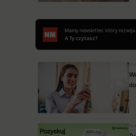
Mamy newsletter, który rozwija
A Ty czytasz?
21.
We
do
18.
Ty