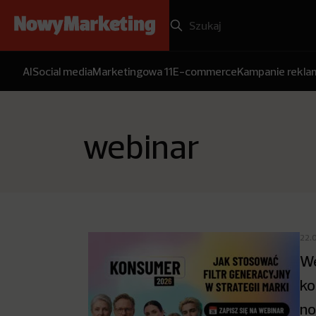
AI
Social media
Marketingowa 11
E-commerce
Kampanie rekl
webinar
22.
We
ko
no