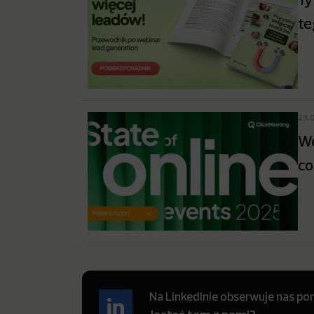
te
23.
We
co
Na LinkedInie obserwuje nas pon