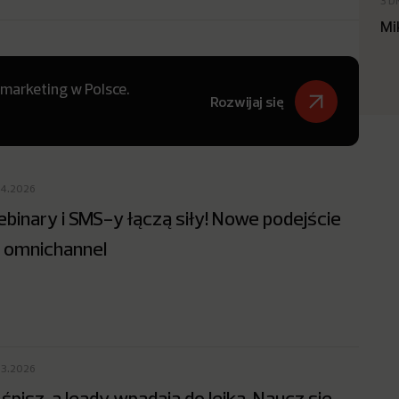
3 D
Mi
 marketing w Polsce.
Rozwijaj się
04.2026
binary i SMS-y łączą siły! Nowe podejście
 omnichannel
03.2026
 śpisz, a leady wpadają do lejka. Naucz się