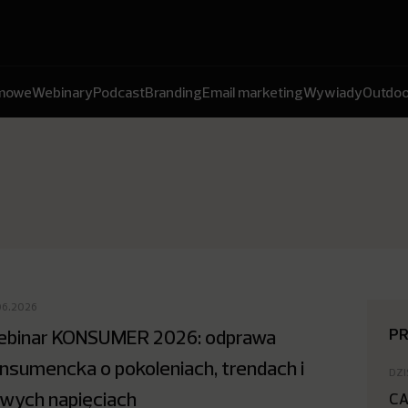
amowe
Webinary
Podcast
Branding
Email marketing
Wywiady
Outdoo
06.2026
P
binar KONSUMER 2026: odprawa
nsumencka o pokoleniach, trendach i
DZI
wych napięciach
CA