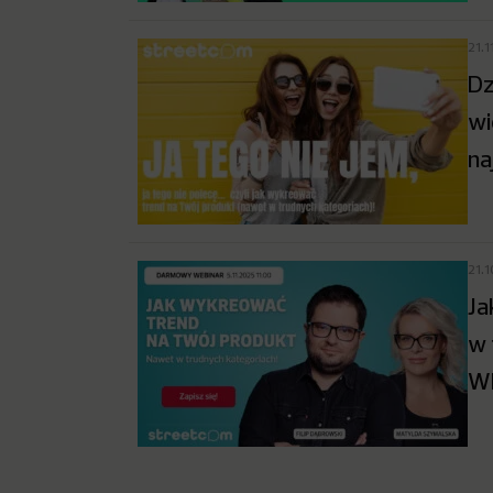
21.1
Dz
wi
na
21.
Ja
w 
W