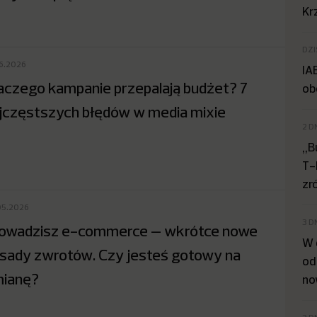
Kr
DZI
06.2026
IA
aczego kampanie przepalają budżet? 7
ob
jczęstszych błędów w media mixie
2 D
„B
T-
zr
05.2026
3 D
owadzisz e-commerce – wkrótce nowe
W 
sady zwrotów. Czy jesteś gotowy na
od
ianę?
no