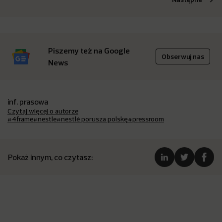
Piszemy też na Google
Obserwuj nas
News
inf. prasowa
Czytaj więcej o autorze
#4frame
#nestle
#nestlé porusza polskę
#pressroom
Pokaż innym, co czytasz: