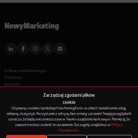
O NowymMarketingu
Reklama
Kontakt
Polityka Prywatności
Zarządzaj zgodami plików
Kanał RSS
cookie
Mapa artykułów
Używamy cookies i podobnych technologii m.in. w celach: świadczenia usług,
reklamy, statystyk. Korzystanie z witryny bez zmiany ustawień Twojej przeglądarki
oznacza, że będą one umieszczane w Twoim urządzeniu końcowym. Pamiętaj, że
© 2012-2025
zawsze możesz zmienić te ustawienia. Szczegóły znajdziesz w
Polityce
NowyMarketing jest marką 143Media Sp. z o.o.
Prywatności
.