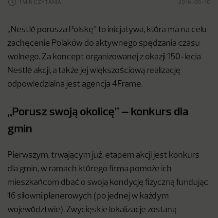
1 MIN CZYTANIA
2016-05-10
„Nestlé porusza Polskę” to inicjatywa, która ma na celu
zachęcenie Polaków do aktywnego spędzania czasu
wolnego. Za koncept organizowanej z okazji 150-lecia
Nestlé akcji, a także jej większościową realizację
odpowiedzialna jest agencja 4Frame.
„Porusz swoją okolicę” – konkurs dla
gmin
Pierwszym, trwającym już, etapem akcji jest konkurs
dla gmin, w ramach którego firma pomoże ich
mieszkańcom dbać o swoją kondycję fizyczną fundując
16 siłowni plenerowych (po jednej w każdym
województwie). Zwycięskie lokalizacje zostaną