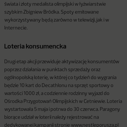
świata i złoty medalista olimpijski w łyżwiarstwie
szybkim Zbigniew Bródka. Spoty emitowane
wykorzystywany będą zarówno w telewizji, jak i w
Internecie.
Loteria konsumencka
Drugi etap akcji przewiduje aktywizację konsumentów
poprzez działania w punktach sprzedaży oraz
ogólnopolską loterię, w której co tydzień do wygrania
będzie 10 kart do Decathlonu na sprzęt sportowy o
wartości 1000 zł, a codziennie rodzinny wyjazd do
Ośrodka Przygotowań Olimpijskich w Cetniewie. Loteria
wystartowała 5 maja i potrwa do 30 czerwca. Paragony
biorące udział w loterii należy rejestrować na
dedykowanej kampanii stronie www.nestleporusza.pl