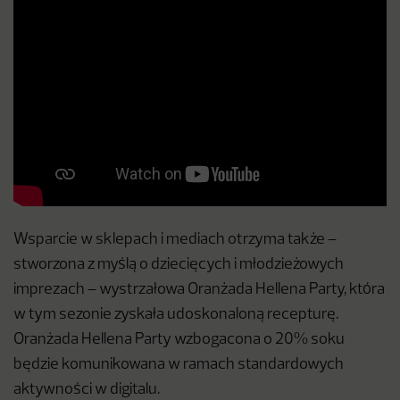
Wsparcie w sklepach i mediach otrzyma także –
stworzona z myślą o dziecięcych i młodzieżowych
imprezach – wystrzałowa Oranżada Hellena Party, która
w tym sezonie zyskała udoskonaloną recepturę.
Oranżada Hellena Party wzbogacona o 20% soku
będzie komunikowana w ramach standardowych
aktywności w digitalu.