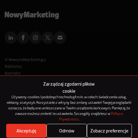
O NowymMarketingu
Reklama
Kontakt
Polityka Prywatności
Zarządzaj zgodami plików
Kanał RSS
cookie
Mapa artykułów
Używamy cookies i podobnych technologii m.in. w celach: świadczenia usług,
reklamy, statystyk. Korzystanie z witryny bez zmiany ustawień Twojej przeglądarki
oznacza, że będą one umieszczane w Twoim urządzeniu końcowym. Pamiętaj, że
© 2012-2025
zawsze możesz zmienić te ustawienia. Szczegóły znajdziesz w
Polityce
NowyMarketing jest marką 143Media Sp. z o.o.
Prywatności
.
Akceptuję
Odmów
Zobacz preferencje
Where's the beef?
Zobacz