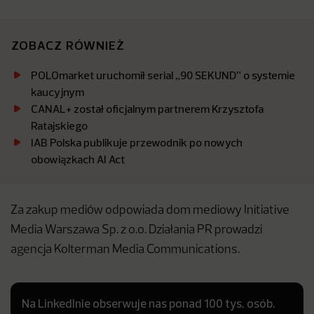
ZOBACZ RÓWNIEŻ
POLOmarket uruchomił serial „90 SEKUND” o systemie
kaucyjnym
CANAL+ został oficjalnym partnerem Krzysztofa
Ratajskiego
IAB Polska publikuje przewodnik po nowych
obowiązkach AI Act
Za zakup mediów odpowiada dom mediowy Initiative
Media Warszawa Sp. z o.o. Działania PR prowadzi
agencja Kolterman Media Communications.
Na LinkedInie obserwuje nas ponad 100 tys. osób.