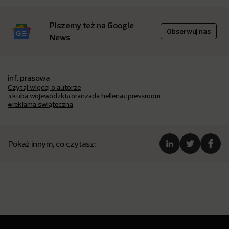
Piszemy też na Google
Obserwuj nas
News
inf. prasowa
Czytaj więcej o autorze
#kuba wojewódzki
#oranżada hellena
#pressroom
#reklama świąteczna
Pokaż innym, co czytasz: