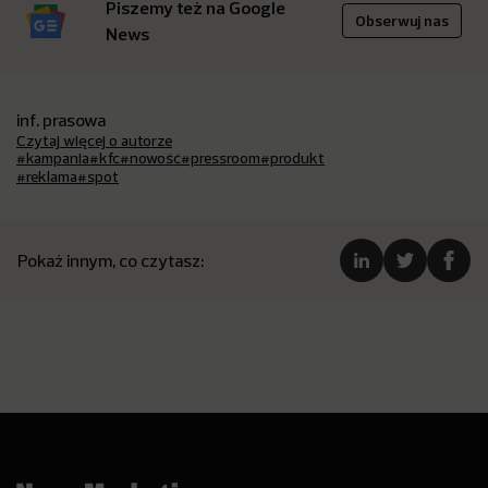
Piszemy też na Google
Obserwuj nas
News
inf. prasowa
Czytaj więcej o autorze
#kampania
#kfc
#nowość
#pressroom
#produkt
#reklama
#spot
Pokaż innym, co czytasz: