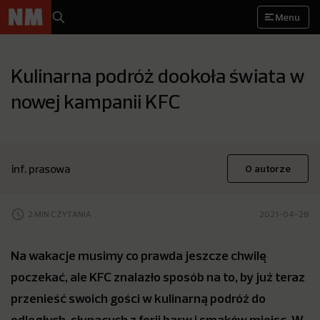
Menu
Kulinarna podróż dookoła świata w
nowej kampanii KFC
inf. prasowa
O autorze
2 MIN CZYTANIA
2021-04-28
Na wakacje musimy co prawda jeszcze chwilę
poczekać, ale KFC znalazło sposób na to, by już teraz
przenieść swoich gości w kulinarną podróż do
odległych, słynących z ferii barw i smaków miejsc. W