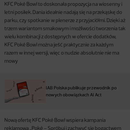
KFC Poké Bowl to doskonała propozycja na wiosenny i
letni posiłek. Dania idealnie nadają się na przekąskę do
parku, czy spotkanie w plenerze z przyjaciółmi. Dzięki aż
trzem wariantom smakowym i możliwości tworzenia tak
wielu kombinacji z dostępnych w ofercie dodatków,
KFC Poké Bowl można jeść praktycznie za każdym
razem w innej wersji, więc o nudzie absolutnie nie ma
mowy
IAB Polska publikuje przewodnik po
nowych obowiązkach AI Act
Nową ofertę KFC Poké Bowl wspiera kampania
reklamowa „Poké – Spróbuj i zachwyć się bogactwem