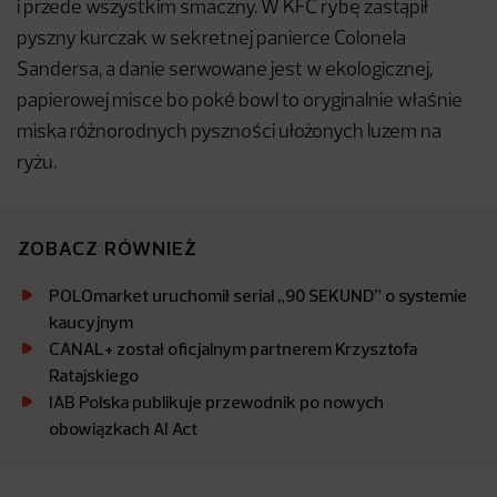
i przede wszystkim smaczny. W KFC rybę zastąpił
pyszny kurczak w sekretnej panierce Colonela
Sandersa, a danie serwowane jest w ekologicznej,
papierowej misce bo poké bowl to oryginalnie właśnie
miska różnorodnych pyszności ułożonych luzem na
ryżu.
ZOBACZ RÓWNIEŻ
POLOmarket uruchomił serial „90 SEKUND” o systemie
kaucyjnym
CANAL+ został oficjalnym partnerem Krzysztofa
Ratajskiego
IAB Polska publikuje przewodnik po nowych
obowiązkach AI Act