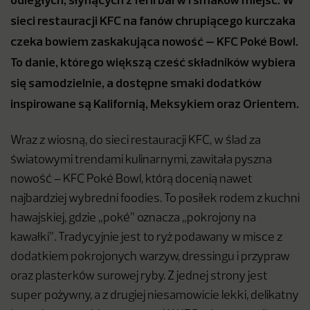
sieci restauracji KFC na fanów chrupiącego kurczaka
czeka bowiem zaskakująca nowość – KFC Poké Bowl.
To danie, którego większą cześć składników wybiera
się samodzielnie, a dostępne smaki dodatków
inspirowane są Kalifornią, Meksykiem oraz Orientem.
Wraz z wiosną, do sieci restauracji KFC, w ślad za
światowymi trendami kulinarnymi, zawitała pyszna
nowość – KFC Poké Bowl, którą docenią nawet
najbardziej wybredni foodies. To posiłek rodem z kuchni
hawajskiej, gdzie „poké” oznacza „pokrojony na
kawałki”. Tradycyjnie jest to ryż podawany w misce z
dodatkiem pokrojonych warzyw, dressingu i przypraw
oraz plasterków surowej ryby. Z jednej strony jest
super pożywny, a z drugiej niesamowicie lekki, delikatny