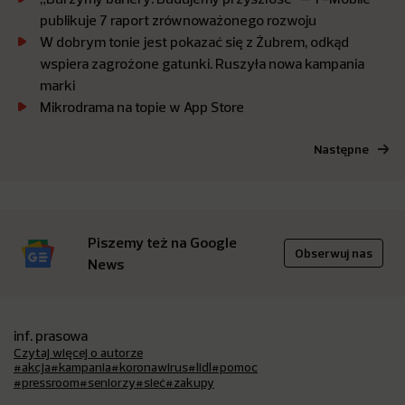
publikuje 7 raport zrównoważonego rozwoju
W dobrym tonie jest pokazać się z Żubrem, odkąd
wspiera zagrożone gatunki. Ruszyła nowa kampania
marki
Mikrodrama na topie w App Store
Następne
Piszemy też na Google
Obserwuj nas
News
inf. prasowa
Czytaj więcej o autorze
#akcja
#kampania
#koronawirus
#lidl
#pomoc
#pressroom
#seniorzy
#sieć
#zakupy