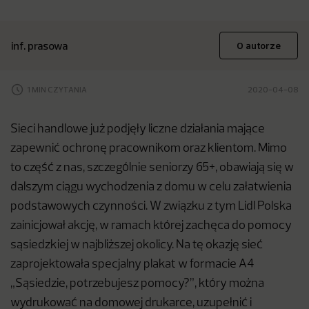
inf. prasowa
O autorze
1 MIN CZYTANIA
2020-04-08
Sieci handlowe już podjęły liczne działania mające
zapewnić ochronę pracownikom oraz klientom. Mimo
to część z nas, szczególnie seniorzy 65+, obawiają się w
dalszym ciągu wychodzenia z domu w celu załatwienia
podstawowych czynności. W związku z tym Lidl Polska
zainicjował akcję, w ramach której zachęca do pomocy
sąsiedzkiej w najbliższej okolicy. Na tę okazję sieć
zaprojektowała specjalny plakat w formacie A4
„Sąsiedzie, potrzebujesz pomocy?”, który można
wydrukować na domowej drukarce, uzupełnić i