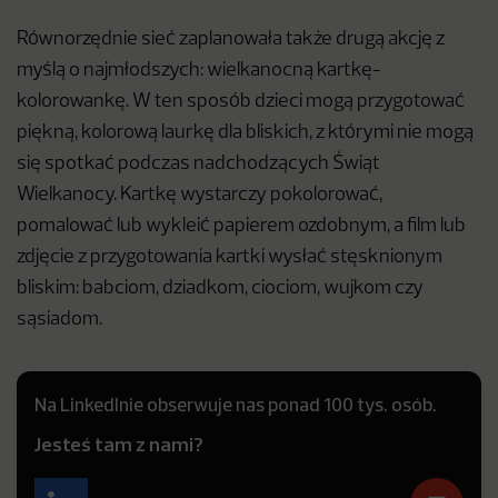
Równorzędnie sieć zaplanowała także drugą akcję z
myślą o najmłodszych: wielkanocną kartkę-
kolorowankę. W ten sposób dzieci mogą przygotować
piękną, kolorową laurkę dla bliskich, z którymi nie mogą
się spotkać podczas nadchodzących Świąt
Wielkanocy. Kartkę wystarczy pokolorować,
pomalować lub wykleić papierem ozdobnym, a film lub
zdjęcie z przygotowania kartki wysłać stęsknionym
bliskim: babciom, dziadkom, ciociom, wujkom czy
sąsiadom.
Na LinkedInie obserwuje nas ponad 100 tys. osób.
Jesteś tam z nami?