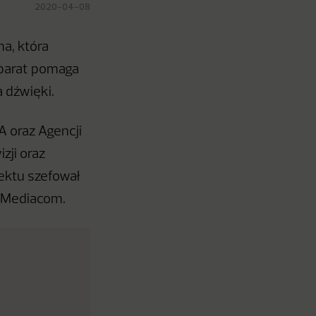
2020-04-08
a, która
eparat pomaga
 dźwięki.
 oraz Agencji
zji oraz
jektu szefował
ę Mediacom.