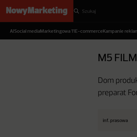
AI
Social media
Marketingowa 11
E-commerce
Kampanie rekl
M5 FILM
Dom produk
preparat Fo
inf. prasowa