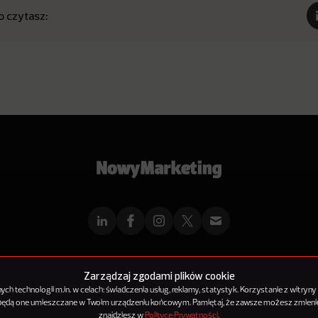
o czytasz:
mMarketingu
Reklama
Kontakt
Polityka Prywatności
Kanał RSS
Mapa ar
Zarządzaj zgodami plików cookie
h technologii m.in. w celach: świadczenia usług, reklamy, statystyk. Korzystanie z witryny
 będą one umieszczane w Twoim urządzeniu końcowym. Pamiętaj, że zawsze możesz zmienić
© 2012-2025
NowyMarketing jest marką 143Media Sp. z o.o.
znajdziesz w
Polityce Prywatności
.