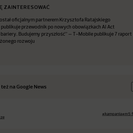
IĘ ZAINTERESOWAĆ
stał oficjalnym partnerem Krzysztofa Ratajskiego
a publikuje przewodnik po nowych obowiązkach AI Act
bariery. Budujemy przyszłość” – T-Mobile publikuje 7 raport
żonego rozwoju
 też na Google News
#kampania
#m5 f
rze