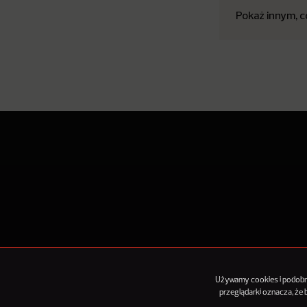
Pokaż innym, c
O Nowy
Używamy cookies i podobnyc
przeglądarki oznacza, że