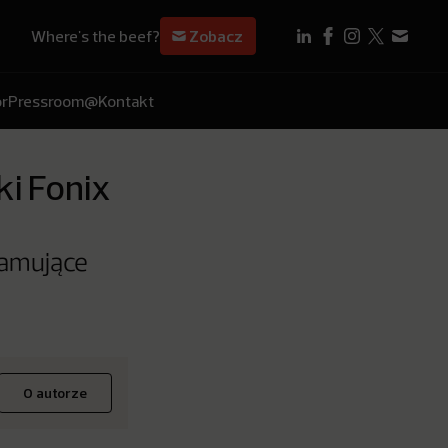
Where's the beef?
Zobacz
r
Pressroom
@Kontakt
i Fonix
lamujące
O autorze