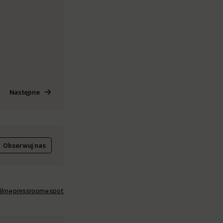
Następne
Obserwuj nas
ilm
#pressroom
#spot