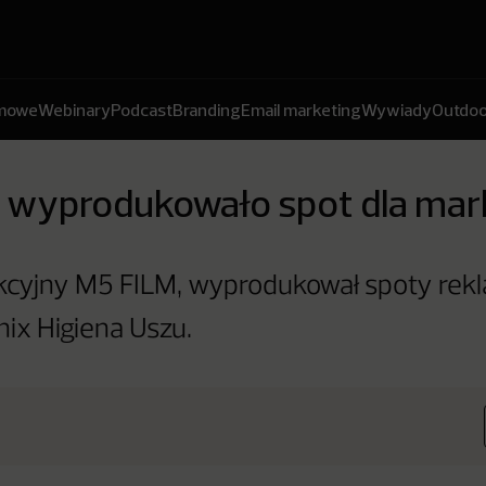
amowe
Webinary
Podcast
Branding
Email marketing
Wywiady
Outdoo
 wyprodukowało spot dla mark
cyjny M5 FILM, wyprodukował spoty rek
nix Higiena Uszu.