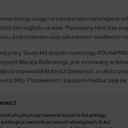
amowe kierują uwagę na szeroko rozumiana higienę uch
kich bez względu na wiek. Przebadany klinicznie pr
 uszu, podrażnieniom oraz zaburzeniom wrażliwości na
nej pracy Studia M5 zespołu marketingu POLHAPRMA
żyserii Macieja Bielińskiego, jest emitowany w telewi
zdjęcia odpowiadał Mateusz Dziekoński, a całości pro
ewicz (M5). Planowaniem i zakupem mediów zajął si
ÓWNIEŻ
stał oficjalnym partnerem Krzysztofa Ratajskiego
a publikuje przewodnik po nowych obowiązkach AI Act