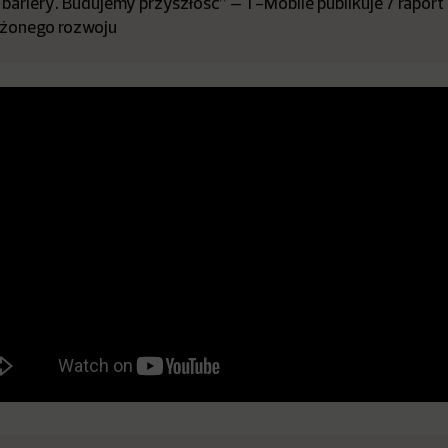
bariery. Budujemy przyszłość” – T-Mobile publikuje 7 raport
żonego rozwoju