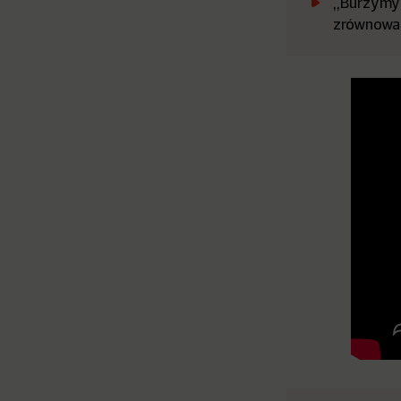
„Burzymy 
zrównowa