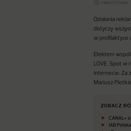
0 MIN CZYTANIA
Działania rekl
dotyczy wszyst
w profilaktyce
Efektem wspól
LOVE. Spot w re
internecie. Za 
Mariusz Pietki
ZOBACZ R
CANAL+ zo
IAB Polsk