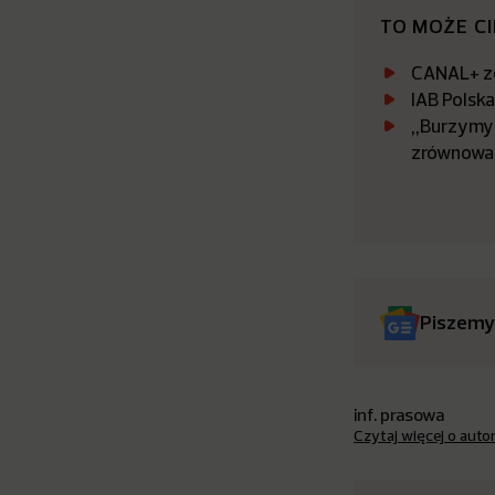
TO MOŻE C
CANAL+ zo
IAB Polsk
„Burzymy 
zrównowa
Piszemy
inf. prasowa
Czytaj więcej o auto