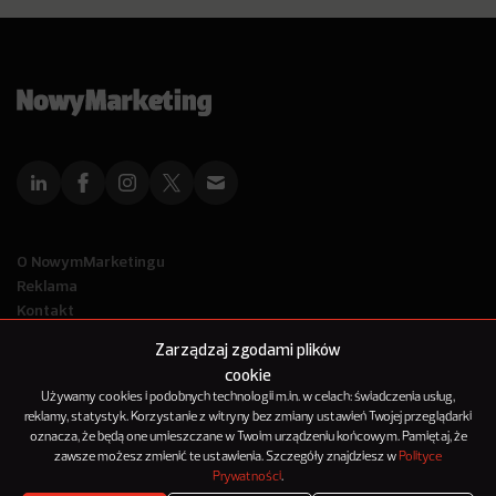
O NowymMarketingu
Reklama
Kontakt
Polityka Prywatności
Zarządzaj zgodami plików
Kanał RSS
cookie
Mapa artykułów
Używamy cookies i podobnych technologii m.in. w celach: świadczenia usług,
reklamy, statystyk. Korzystanie z witryny bez zmiany ustawień Twojej przeglądarki
oznacza, że będą one umieszczane w Twoim urządzeniu końcowym. Pamiętaj, że
© 2012-2025
zawsze możesz zmienić te ustawienia. Szczegóły znajdziesz w
Polityce
NowyMarketing jest marką 143Media Sp. z o.o.
Prywatności
.