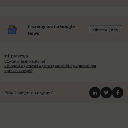
Piszemy też na Google
Obserwuj nas
News
inf. prasowa
Czytaj więcej o autorze
#e-sport
#gameset
#gaming
#marketing
#pressroom
#prezes
#zespół
Pokaż innym, co czytasz: