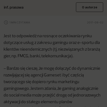
inf. prasowa
O autorze
1 MIN CZYTANIA
2017-08-02
Jest to odpowiedź na rosnące oczekiwania rynku
dotyczące usług z zakresu gamingu oraz e-sportu dla
klientów nieendemicznych (tj. niezwiązanych z branżą
gier, np. FMCG, banki, telekomunikacja).
– Bardzo się cieszę, że mogę dołączyć do dynamicznie
rozwijającej się agencji Gameset i być częścią
tworzącego się dopiero rynku marketingu
gamingowego. Jestem zdania, że gaming analogicznie
do social media może przejść drogę od jednorazowych
aktywacji do stałego elementu planów