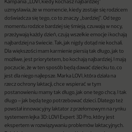
Kampania „LOVI, kiedy kochasz najbardziej”
uzmysławia, że w momencie, kiedy zostaje się rodzicem
doświadcza się tego, co to znaczy „bardziej”. Od tego
momentu rodzice bardziej się śmieją, czuwają w nocy,
przeżywają każdy dzień, czują wszelkie emocje i kochają
najbardziej na świecie. Tak, jak nigdy dotąd nie kochali.
Dla większości mam karmienie piersią tak długo, jak to
możliwe, jest priorytetem, bo kochają najbardziej. I mają
poczucie, że w ten sposób będą dawać dziecku to, co
jest dla niego najlepsze. Marka LOVI, która działa na
rzecz ochrony laktacji, chce wspierać w tym
postanowieniu mamy tak długo, jak one tego chcą. I tak
długo – jak będą tego potrzebować dzieci. Dlatego też
powstał innowacyjny laktator z przełomowym na rynku
systemem lejka 3D: LOVI Expert 3D Pro, który jest
ekspertem w rozwiązywaniu problemów laktacyjnych.