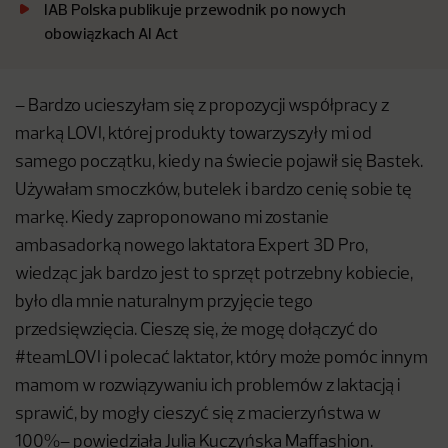
IAB Polska publikuje przewodnik po nowych
obowiązkach AI Act
– Bardzo ucieszyłam się z propozycji współpracy z
marką LOVI, której produkty towarzyszyły mi od
samego początku, kiedy na świecie pojawił się Bastek.
Używałam smoczków, butelek i bardzo cenię sobie tę
markę. Kiedy zaproponowano mi zostanie
ambasadorką nowego laktatora Expert 3D Pro,
wiedząc jak bardzo jest to sprzęt potrzebny kobiecie,
było dla mnie naturalnym przyjęcie tego
przedsięwzięcia. Cieszę się, że mogę dołączyć do
#teamLOVI i polecać laktator, który może pomóc innym
mamom w rozwiązywaniu ich problemów z laktacją i
sprawić, by mogły cieszyć się z macierzyństwa w
100%– powiedziała Julia Kuczyńska Maffashion.