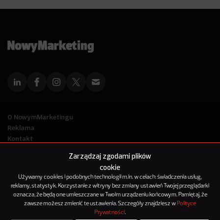
O NowymMarketingu
Reklama
Kontakt
Polityka Prywatności
Zarządzaj zgodami plików
Kanał RSS
cookie
Mapa artykułów
Używamy cookies i podobnych technologii m.in. w celach: świadczenia usług,
reklamy, statystyk. Korzystanie z witryny bez zmiany ustawień Twojej przeglądarki
oznacza, że będą one umieszczane w Twoim urządzeniu końcowym. Pamiętaj, że
© 2012-2025
zawsze możesz zmienić te ustawienia. Szczegóły znajdziesz w
Polityce
NowyMarketing jest marką 143Media Sp. z o.o.
Prywatności
.