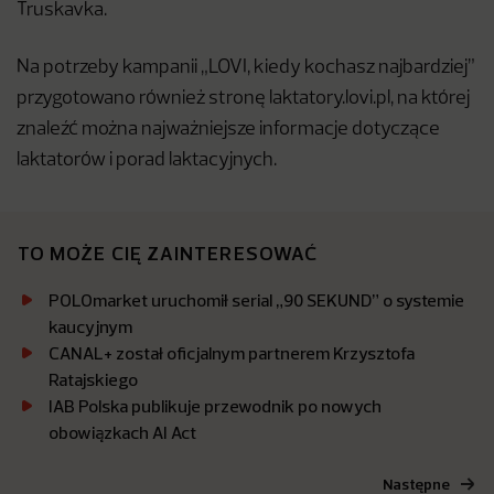
Truskavka.
Na potrzeby kampanii „LOVI, kiedy kochasz najbardziej”
przygotowano również stronę laktatory.lovi.pl, na której
znaleźć można najważniejsze informacje dotyczące
laktatorów i porad laktacyjnych.
TO MOŻE CIĘ ZAINTERESOWAĆ
POLOmarket uruchomił serial „90 SEKUND” o systemie
kaucyjnym
CANAL+ został oficjalnym partnerem Krzysztofa
Ratajskiego
IAB Polska publikuje przewodnik po nowych
obowiązkach AI Act
Następne