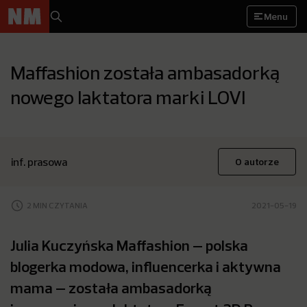
Menu
Maffashion została ambasadorką
nowego laktatora marki LOVI
inf. prasowa
O autorze
2 MIN CZYTANIA
2021-05-19
Julia Kuczyńska Maffashion – polska
blogerka modowa, influencerka i aktywna
mama – została ambasadorką