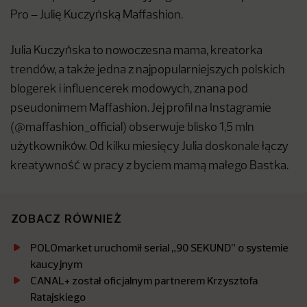
Pro – Julię Kuczyńską Maffashion.
Julia Kuczyńska to nowoczesna mama, kreatorka
trendów, a także jedna z najpopularniejszych polskich
blogerek i influencerek modowych, znana pod
pseudonimem Maffashion. Jej profil na Instagramie
(@maffashion_official) obserwuje blisko 1,5 mln
użytkowników. Od kilku miesięcy Julia doskonale łączy
kreatywność w pracy z byciem mamą małego Bastka.
ZOBACZ RÓWNIEŻ
POLOmarket uruchomił serial „90 SEKUND” o systemie
kaucyjnym
CANAL+ został oficjalnym partnerem Krzysztofa
Ratajskiego