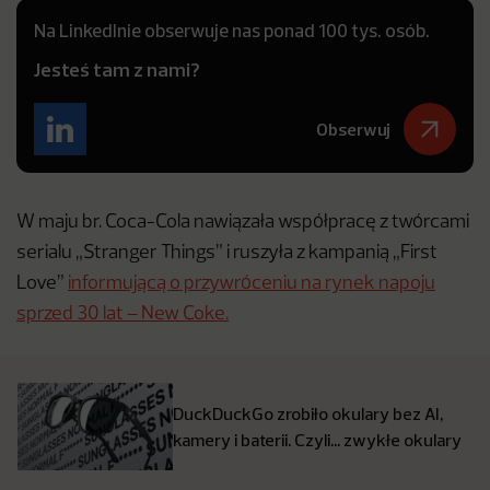
Na LinkedInie obserwuje nas ponad 100 tys. osób.
Jesteś tam z nami?
Obserwuj
W maju br. Coca-Cola nawiązała współpracę z twórcami
serialu „Stranger Things” i ruszyła z kampanią „First
Love”
informującą o przywróceniu na rynek napoju
sprzed 30 lat – New Coke.
DuckDuckGo zrobiło okulary bez AI,
kamery i baterii. Czyli… zwykłe okulary