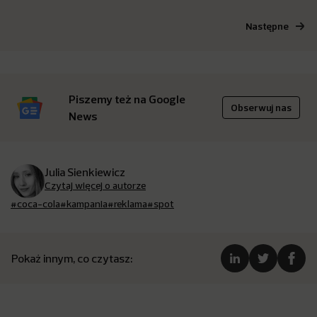
Następne
Piszemy też na Google
Obserwuj nas
News
Julia Sienkiewicz
Czytaj więcej o autorze
#coca-cola
#kampania
#reklama
#spot
Pokaż innym, co czytasz: