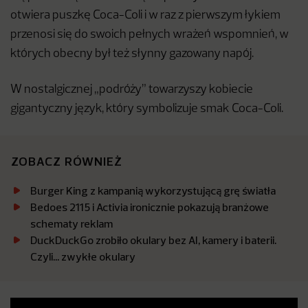
otwiera puszkę Coca-Coli i w raz z pierwszym łykiem
przenosi się do swoich pełnych wrażeń wspomnień, w
których obecny był też słynny gazowany napój.
W nostalgicznej „podróży” towarzyszy kobiecie
gigantyczny język, który symbolizuje smak Coca-Coli.
ZOBACZ RÓWNIEŻ
Burger King z kampanią wykorzystującą grę światła
Bedoes 2115 i Activia ironicznie pokazują branżowe
schematy reklam
DuckDuckGo zrobiło okulary bez AI, kamery i baterii.
Czyli… zwykłe okulary