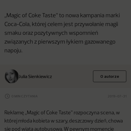
„Magic of Coke Taste” to nowa kampania marki
Coca-Cola, której celem jest przywołanie magii
smaku oraz pozytywnych wspomnień
związanych z pierwszym łykiem gazowanego
napoju.
Julia Sienkiewicz
O autorze
0 MIN CZYTANIA
2019-07-31
Reklamę „Magic of Coke Taste” rozpoczyna scena, w
której młoda kobieta w szary, deszczowy dzień, chowa
się pod wiatą autobusową. W pewnym momencie