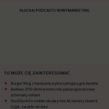
SŁUCHAJ PODCASTU NOWYMARKETING
TO MOŻE CIĘ ZAINTERESOWAĆ
Burger King z kampanią wykorzystującą grę światła
Bedoes 2115 i Activia ironicznie pokazują branżowe
schematy reklam
DuckDuckGo zrobiło okulary bez AI, kamery i baterii.
Czyli… zwykłe okulary