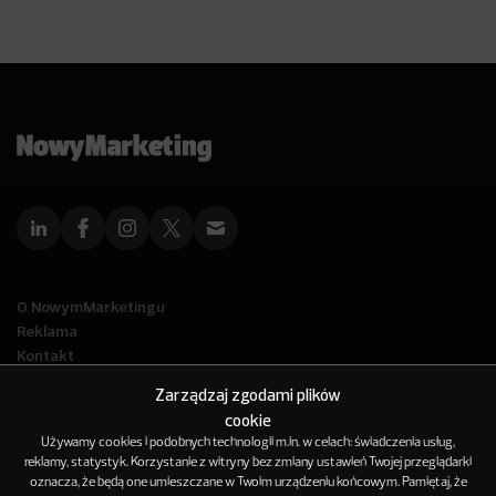
O NowymMarketingu
Reklama
Kontakt
Polityka Prywatności
Zarządzaj zgodami plików
Kanał RSS
cookie
Mapa artykułów
Używamy cookies i podobnych technologii m.in. w celach: świadczenia usług,
reklamy, statystyk. Korzystanie z witryny bez zmiany ustawień Twojej przeglądarki
oznacza, że będą one umieszczane w Twoim urządzeniu końcowym. Pamiętaj, że