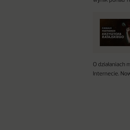
wynik ponad 11
O działaniach m
Internecie. No