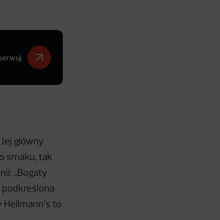
serwuj
Jej główny
o smaku, tak
ii: „Bogaty
ż podkreślona
w Hellmann’s to