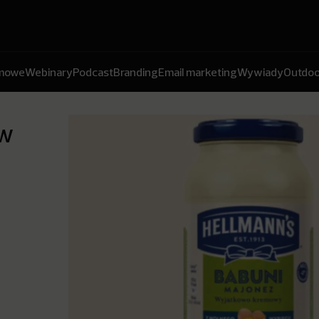
amowe
Webinary
Podcast
Branding
Email marketing
Wywiady
Outdoo
 w