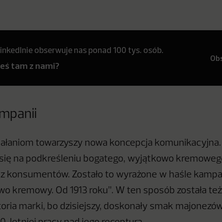
inkedInie obserwuje nas ponad 100 tys. osób.
Ob
teś tam z nami?
mpanii
ałaniom towarzyszy nowa koncepcja komunikacyjna. 
 się na podkreśleniu bogatego, wyjątkowo kremoweg
z konsumentów. Zostało to wyrażone w haśle kampan
o kremowy. Od 1913 roku”. W ten sposób została te
storia marki, bo dzisiejszy, doskonały smak majonezó