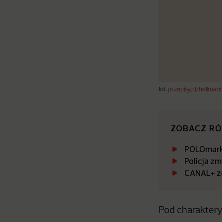
fot.
przepisy.pl/hellman
ZOBACZ R
POLOmarke
Policja zm
CANAL+ zo
Pod charaktery