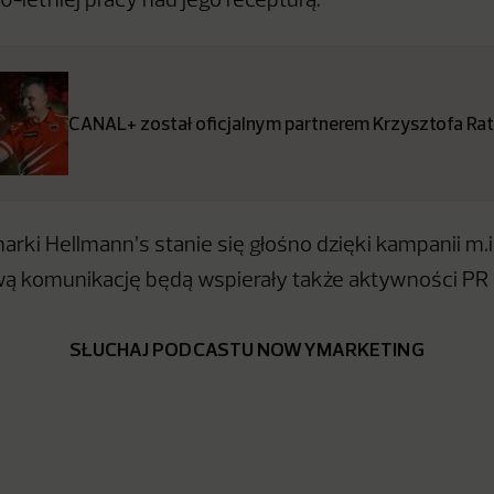
0-letniej pracy nad jego recepturą.
CANAL+ został oficjalnym partnerem Krzysztofa Rat
arki Hellmann’s stanie się głośno dzięki kampanii m.in.
wą komunikację będą wspierały także aktywności PR
SŁUCHAJ PODCASTU NOWYMARKETING