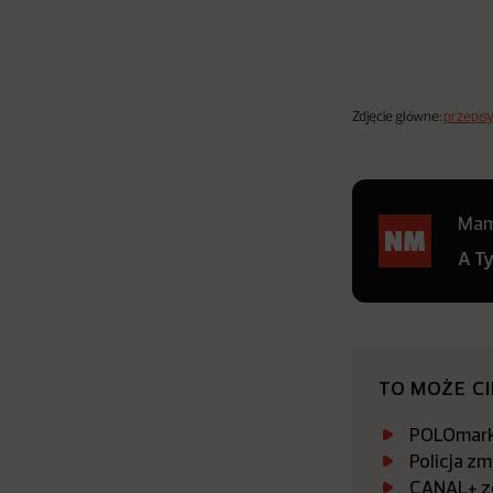
Zdjęcie główne:
przepisy
Mamy
A T
TO MOŻE C
POLOmarke
Policja zm
CANAL+ zo