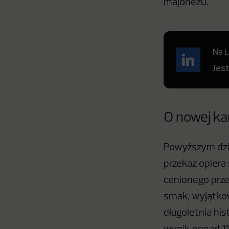
majonezu.
Na L
Jes
O nowej ka
Powyższym dzi
przekaz opiera
cenionego prze
smak, wyjątkow
długoletnia hi