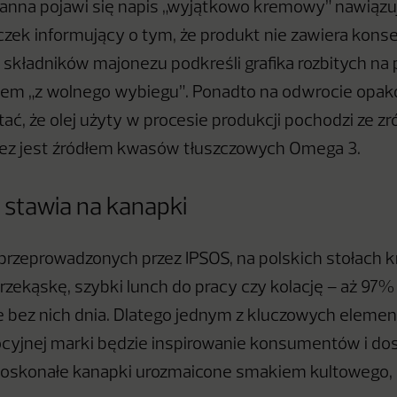
anna pojawi się napis „wyjątkowo kremowy” nawiązu
czek informujący o tym, że produkt nie zawiera kons
składników majonezu podkreśli grafika rozbitych na pó
em „z wolnego wybiegu”. Ponadto na odwrocie opak
ać, że olej użyty w procesie produkcji pochodzi ze
nez jest źródłem kwasów tłuszczowych Omega 3.
 stawia na kanapki
rzeprowadzonych przez IPSOS, na polskich stołach kr
przekąskę, szybki lunch do pracy czy kolację – aż 97%
 bez nich dnia. Dlatego jednym z kluczowych eleme
ocyjnej marki będzie inspirowanie konsumentów i dos
oskonałe kanapki urozmaicone smakiem kultowego