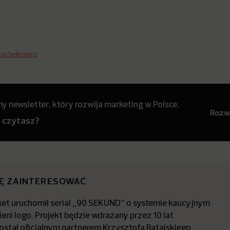
.pl/hellmanns
 newsletter, który rozwija marketing w Polsce.
Rozwi
y czytasz?
IĘ ZAINTERESOWAĆ
t uruchomił serial „90 SEKUND” o systemie kaucyjnym
ieni logo. Projekt będzie wdrażany przez 10 lat
stał oficjalnym partnerem Krzysztofa Ratajskiego