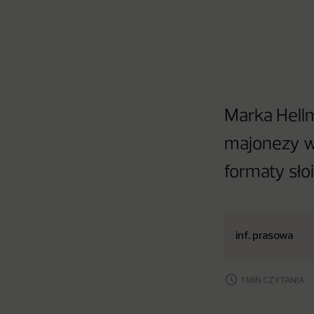
Marka Hellm
majonezy w
formaty sło
inf. prasowa
1 MIN CZYTANIA