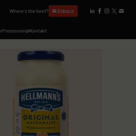
Where's the beef?
Zobacz
r
Pressroom
@Kontakt