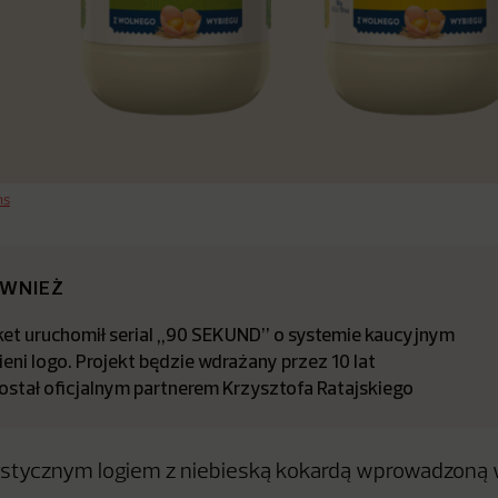
ns
ÓWNIEŻ
t uruchomił serial „90 SEKUND” o systemie kaucyjnym
ieni logo. Projekt będzie wdrażany przez 10 lat
stał oficjalnym partnerem Krzysztofa Ratajskiego
stycznym logiem z niebieską kokardą wprowadzoną w 