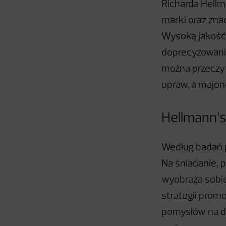
Richarda Hellm
marki oraz zna
Wysoką jakość 
doprecyzowani
można przeczyt
upraw, a majo
Hellmann’s
Według badań p
Na śniadanie, 
wyobraża sobie
strategii prom
pomysłów na d