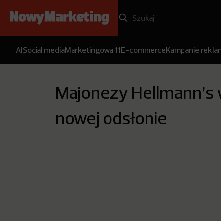
AI
Social media
Marketingowa 11
E-commerce
Kampanie rekl
Majonezy Hellmann’s
nowej odsłonie