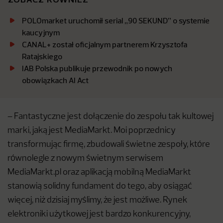
POLOmarket uruchomił serial „90 SEKUND” o systemie
kaucyjnym
CANAL+ został oficjalnym partnerem Krzysztofa
Ratajskiego
IAB Polska publikuje przewodnik po nowych
obowiązkach AI Act
– Fantastyczne jest dołączenie do zespołu tak kultowej
marki, jaką jest MediaMarkt. Moi poprzednicy
transformując firmę, zbudowali świetne zespoły, które
równolegle z nowym świetnym serwisem
MediaMarkt.pl oraz aplikacją mobilną MediaMarkt
stanowią solidny fundament do tego, aby osiągać
więcej, niż dzisiaj myślimy, że jest możliwe. Rynek
elektroniki użytkowej jest bardzo konkurencyjny,