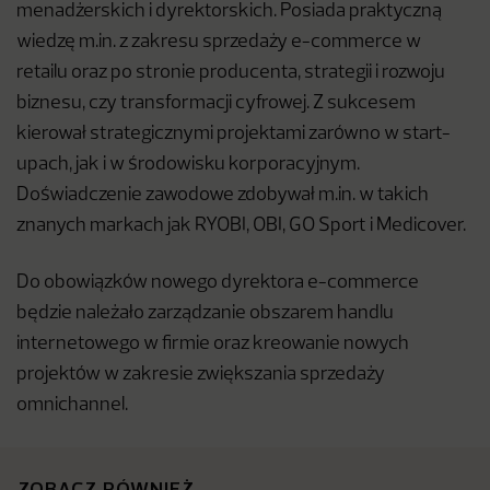
menadżerskich i dyrektorskich. Posiada praktyczną
wiedzę m.in. z zakresu sprzedaży e-commerce w
retailu oraz po stronie producenta, strategii i rozwoju
biznesu, czy transformacji cyfrowej. Z sukcesem
kierował strategicznymi projektami zarówno w start-
upach, jak i w środowisku korporacyjnym.
Doświadczenie zawodowe zdobywał m.in. w takich
znanych markach jak RYOBI, OBI, GO Sport i Medicover.
Do obowiązków nowego dyrektora e-commerce
będzie należało zarządzanie obszarem handlu
internetowego w firmie oraz kreowanie nowych
projektów w zakresie zwiększania sprzedaży
omnichannel.
ZOBACZ RÓWNIEŻ