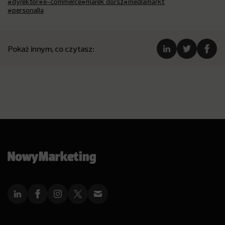
#dyrektor
#e-commerce
#marek dorsz
#mediamarkt
#personalia
Pokaż innym, co czytasz: