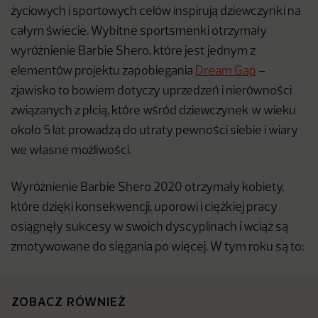
życiowych i sportowych celów inspirują dziewczynki na
całym świecie. Wybitne sportsmenki otrzymały
wyróżnienie Barbie Shero, które jest jednym z
elementów projektu zapobiegania
Dream Gap
–
zjawisko to bowiem dotyczy uprzedzeń i nierówności
związanych z płcią, które wśród dziewczynek w wieku
około 5 lat prowadzą do utraty pewności siebie i wiary
we własne możliwości.
Wyróżnienie Barbie Shero 2020 otrzymały kobiety,
które dzięki konsekwencji, uporowi i ciężkiej pracy
osiągnęły sukcesy w swoich dyscyplinach i wciąż są
zmotywowane do sięgania po więcej. W tym roku są to:
ZOBACZ RÓWNIEŻ