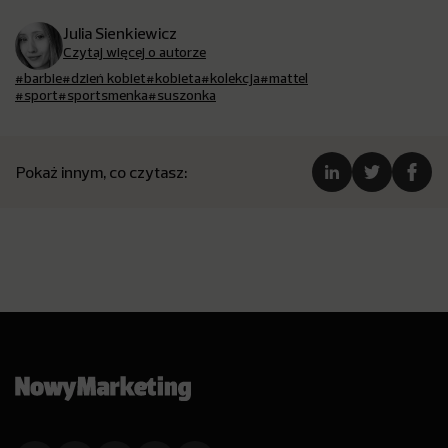
Julia Sienkiewicz
Czytaj więcej o autorze
#barbie
#dzień kobiet
#kobieta
#kolekcja
#mattel
#sport
#sportsmenka
#suszonka
Pokaż innym, co czytasz: