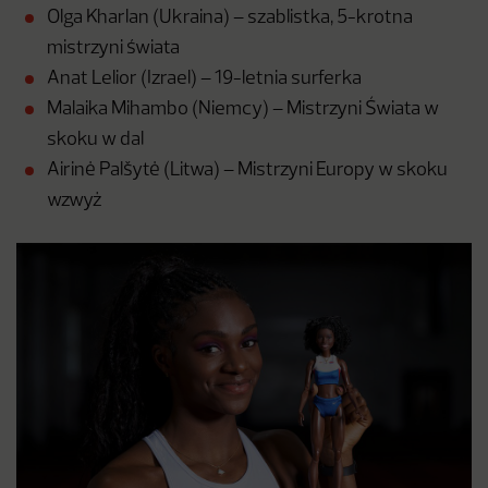
Olga Kharlan (Ukraina) – szablistka, 5-krotna
mistrzyni świata
Anat Lelior (Izrael) – 19-letnia surferka
Malaika Mihambo (Niemcy) – Mistrzyni Świata w
skoku w dal
Airinė Palšytė (Litwa) – Mistrzyni Europy w skoku
wzwyż