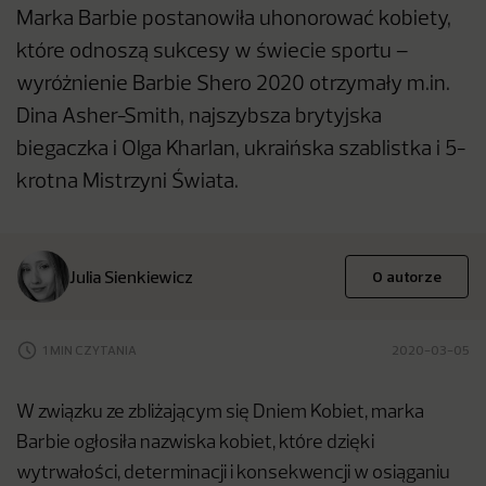
Marka Barbie postanowiła uhonorować kobiety,
które odnoszą sukcesy w świecie sportu –
wyróżnienie Barbie Shero 2020 otrzymały m.in.
Dina Asher-Smith, najszybsza brytyjska
biegaczka i Olga Kharlan, ukraińska szablistka i 5-
krotna Mistrzyni Świata.
Julia Sienkiewicz
O autorze
1 MIN CZYTANIA
2020-03-05
W związku ze zbliżającym się Dniem Kobiet, marka
Barbie ogłosiła nazwiska kobiet, które dzięki
wytrwałości, determinacji i konsekwencji w osiąganiu