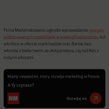
Firma Mattel niedawno ogłosiła wprowadzenie
nowych,
zróżnicowanych modeli lalek w kolekcji Fashionistas.
Już
wkrótce w ofercie marki będzie m.in. Barbie bez
włosów, z bielactwem, ze złotą protezą, czy też Ken z
rudymi włosami.
Mamy newsletter, który rozwija marketing w Polsce.
A Ty czytasz?
Rozwijaj się