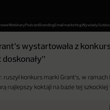
amowe
Webinary
Podcast
Branding
Email marketing
Wywiady
Outdoo
rant’s wystartowała z konkur
ć doskonały”
r. ruszył konkurs marki Grant's, w ramach 
ą najlepszy koktajl na bazie tej szkockiej