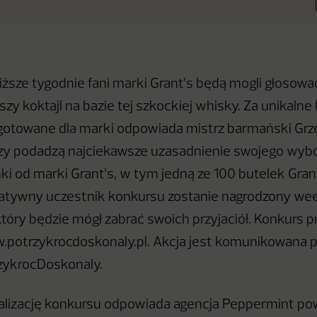
liższe tygodnie fani marki Grant’s będą mogli głosowa
szy koktajl na bazie tej szkockiej whisky. Za unikaln
otowane dla marki odpowiada mistrz barmański Grz
rzy podadzą najciekawsze uzasadnienie swojego wybo
i od marki Grant’s, w tym jedną ze 100 butelek Gran
reatywny uczestnik konkursu zostanie nagrodzony 
tóry będzie mógł zabrać swoich przyjaciół. Konkurs 
.potrzykrocdoskonaly.pl. Akcja jest komunikowana 
zykrocDoskonaly.
ealizację konkursu odpowiada agencja Peppermint po