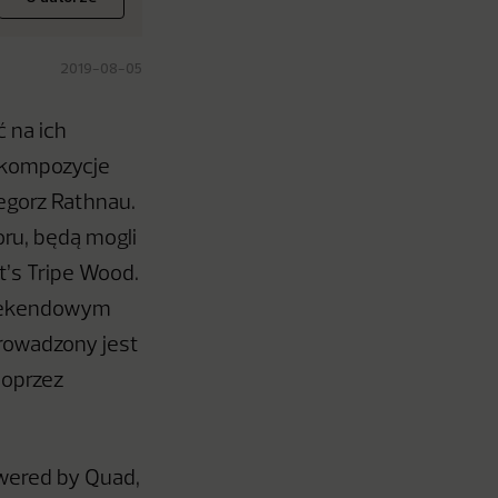
2019-08-05
ć na ich
e kompozycje
egorz Rathnau.
ru, będą mogli
t’s Tripe Wood.
weekendowym
prowadzony jest
poprzez
wered by Quad,