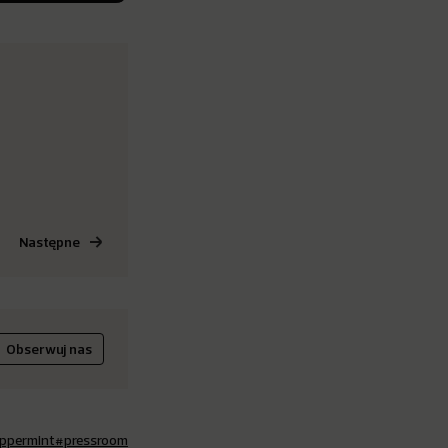
Następne
Obserwuj nas
ppermint
#pressroom