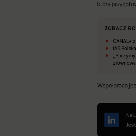
która przygotow
ZOBACZ R
CANAL+ zo
IAB Polsk
„Burzymy 
zrównowa
Współpraca jes
Na L
Jes