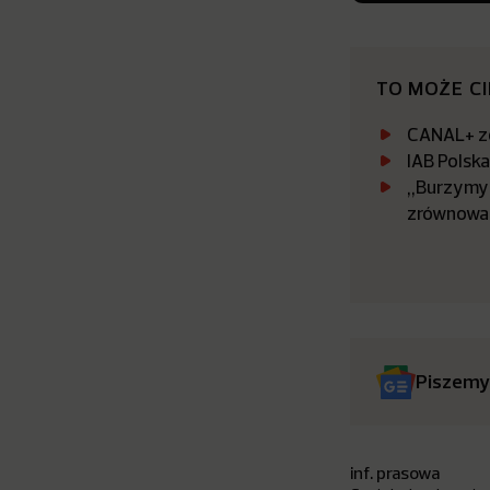
TO MOŻE C
CANAL+ zo
IAB Polsk
„Burzymy 
zrównowa
Piszemy
inf. prasowa