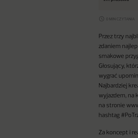
0 MIN CZYTANIA
Przez trzy najb
zdaniem najlep
smakowe przyg
Głosujący, któ
wygrać upomink
Najbardziej k
wyjazdem, na k
na stronie www
hashtag #PoTr
Za koncept i r