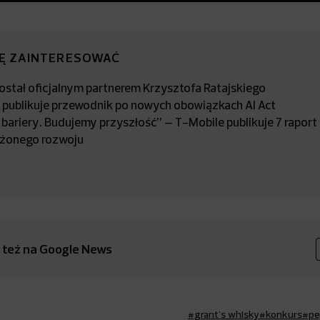
IĘ ZAINTERESOWAĆ
stał oficjalnym partnerem Krzysztofa Ratajskiego
a publikuje przewodnik po nowych obowiązkach AI Act
bariery. Budujemy przyszłość” – T-Mobile publikuje 7 raport
żonego rozwoju
 też na Google News
#grant's whisky
#konkurs
#pe