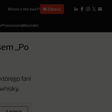
Where's the beef?
Zobacz
r
Pressroom
@Kontakt
sem „Po
którego fani
 whisky.
O autorze