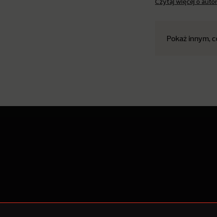
Czytaj więcej o auto
Pokaż innym, c
O Nowy