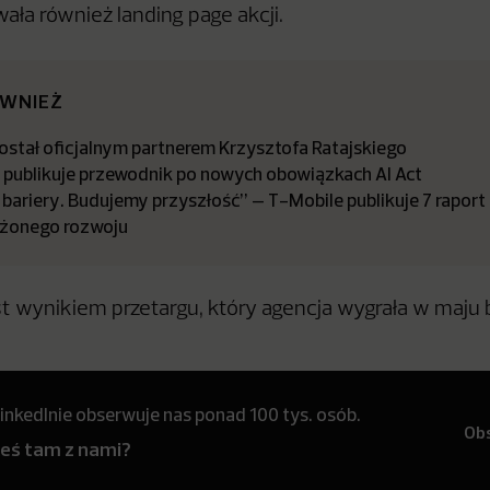
ała również landing page akcji.
ÓWNIEŻ
stał oficjalnym partnerem Krzysztofa Ratajskiego
a publikuje przewodnik po nowych obowiązkach AI Act
bariery. Budujemy przyszłość” – T-Mobile publikuje 7 raport
żonego rozwoju
t wynikiem przetargu, który agencja wygrała w maju b
inkedInie obserwuje nas ponad 100 tys. osób.
Ob
teś tam z nami?