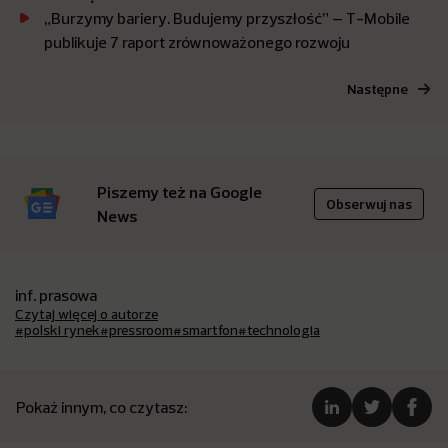
„Burzymy bariery. Budujemy przyszłość” – T-Mobile
publikuje 7 raport zrównoważonego rozwoju
Następne
Piszemy też na Google
Obserwuj nas
News
inf. prasowa
Czytaj więcej o autorze
#polski rynek
#pressroom
#smartfon
#technologia
Pokaż innym, co czytasz: