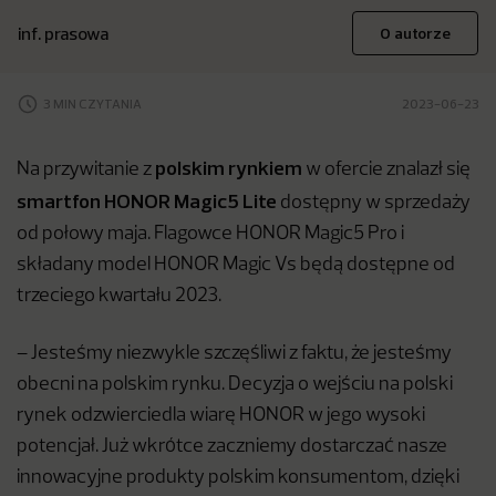
inf. prasowa
O autorze
3 MIN CZYTANIA
2023-06-23
polskim rynkiem
Na przywitanie z
w ofercie znalazł się
smartfon HONOR Magic5 Lite
dostępny w sprzedaży
od połowy maja. Flagowce HONOR Magic5 Pro i
składany model HONOR Magic Vs będą dostępne od
trzeciego kwartału 2023.
– Jesteśmy niezwykle szczęśliwi z faktu, że jesteśmy
obecni na polskim rynku. Decyzja o wejściu na polski
rynek odzwierciedla wiarę HONOR w jego wysoki
potencjał. Już wkrótce zaczniemy dostarczać nasze
innowacyjne produkty polskim konsumentom, dzięki