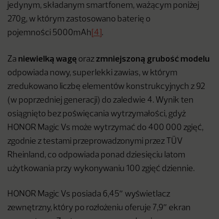
jedynym, składanym smartfonem, ważącym poniżej
270g, w którym zastosowano baterię o
pojemności 5000mAh
[4]
.
niewielką wagę
zmniejszoną grubość modelu
Za
oraz
odpowiada nowy, superlekki zawias, w którym
zredukowano liczbę elementów konstrukcyjnych z 92
(w poprzedniej generacji) do zaledwie 4. Wynik ten
osiągnięto bez poświęcania wytrzymałości, gdyż
HONOR Magic Vs może wytrzymać do 400 000 zgięć,
zgodnie z testami przeprowadzonymi przez TÜV
Rheinland, co odpowiada ponad dziesięciu latom
użytkowania przy wykonywaniu 100 zgięć dziennie.
HONOR Magic Vs posiada 6,45″ wyświetlacz
zewnętrzny, który po rozłożeniu oferuje 7,9″ ekran