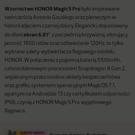
Wzornictwo HONOR Magic5 Pro
było inspirowane
twórczością Antonio Gaudíego oraz pierwszym w
historii zdjęciem czarnej dziury. Elegancki, dopasowany
ekran 6,81″
do dłoni
z poczwórną krzywizną, oferujący
jasność 1800 nitów oraz odświeżanie 120Hz, to tylko
wybrane zalety wyświetlacza flagowego modelu
HONOR. W połączeniu z pojemną baterią 5100mAh,
czterordzeniowym procesorem Snapdragon 8 Gen 2,
wspieranym przez osobne układy bezpieczeństwa
oraz grafiki, systemem operacyjnym MagicOS 7.1,
opartym na Androidzie 13 czy certyfikatem odporności
IP68, czynią z HONOR Magic5 Pro wyjątkowego
flagowca.
„Burzymy bariery. Budujemy