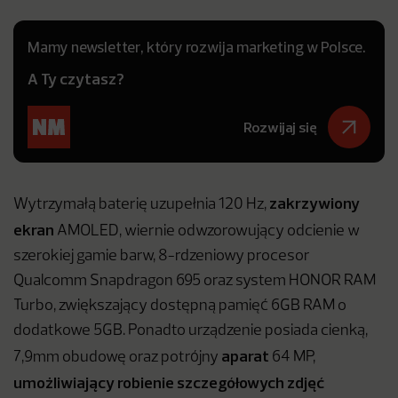
Mamy newsletter, który rozwija marketing w Polsce.
A Ty czytasz?
Rozwijaj się
zakrzywiony
Wytrzymałą baterię uzupełnia 120 Hz,
ekran
AMOLED, wiernie odwzorowujący odcienie w
szerokiej gamie barw, 8-rdzeniowy procesor
Qualcomm Snapdragon 695 oraz system HONOR RAM
Turbo, zwiększający dostępną pamięć 6GB RAM o
dodatkowe 5GB. Ponadto urządzenie posiada cienką,
aparat
7,9mm obudowę oraz potrójny
64 MP,
umożliwiający robienie szczegółowych zdjęć