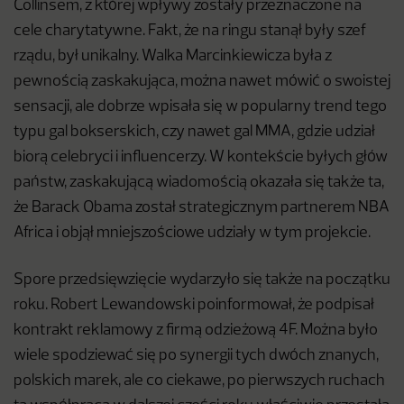
Collinsem, z której wpływy zostały przeznaczone na
cele charytatywne. Fakt, że na ringu stanął były szef
rządu, był unikalny. Walka Marcinkiewicza była z
pewnością zaskakująca, można nawet mówić o swoistej
sensacji, ale dobrze wpisała się w popularny trend tego
typu gal bokserskich, czy nawet gal MMA, gdzie udział
biorą celebryci i influencerzy. W kontekście byłych głów
państw, zaskakującą wiadomością okazała się także ta,
że Barack Obama został strategicznym partnerem NBA
Africa i objął mniejszościowe udziały w tym projekcie.
Spore przedsięwzięcie wydarzyło się także na początku
roku. Robert Lewandowski poinformował, że podpisał
kontrakt reklamowy z firmą odzieżową 4F. Można było
wiele spodziewać się po synergii tych dwóch znanych,
polskich marek, ale co ciekawe, po pierwszych ruchach