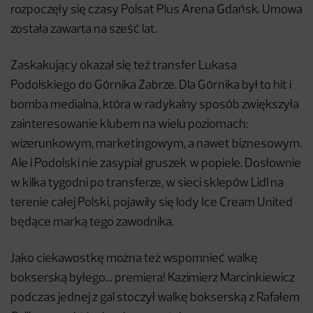
rozpoczęły się czasy Polsat Plus Arena Gdańsk. Umowa
została zawarta na sześć lat.
Zaskakujący okazał się też transfer Lukasa
Podolskiego do Górnika Zabrze. Dla Górnika był to hit i
bomba medialna, która w radykalny sposób zwiększyła
zainteresowanie klubem na wielu poziomach:
wizerunkowym, marketingowym, a nawet biznesowym.
Ale i Podolski nie zasypiał gruszek w popiele. Dosłownie
w kilka tygodni po transferze, w sieci sklepów Lidl na
terenie całej Polski, pojawiły się lody Ice Cream United
będące marką tego zawodnika.
Jako ciekawostkę można też wspomnieć walkę
bokserską byłego… premiera! Kazimierz Marcinkiewicz
podczas jednej z gal stoczył walkę bokserską z Rafałem