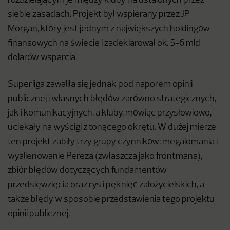
rozdzielającym je między kluby na ustalonych przez
siebie zasadach. Projekt był wspierany przez JP
Morgan, który jest jednym z największych holdingów
finansowych na świecie i zadeklarował ok. 5-6 mld
dolarów wsparcia.
Superliga zawaliła się jednak pod naporem opinii
publicznej i własnych błędów zarówno strategicznych,
jak i komunikacyjnych, a kluby, mówiąc przysłowiowo,
uciekały na wyścigi z tonącego okrętu. W dużej mierze
ten projekt zabiły trzy grupy czynników: megalomania i
wyalienowanie Pereza (zwłaszcza jako frontmana),
zbiór błędów dotyczących fundamentów
przedsięwzięcia oraz rys i pęknięć założycielskich, a
także błędy w sposobie przedstawienia tego projektu
opinii publicznej.