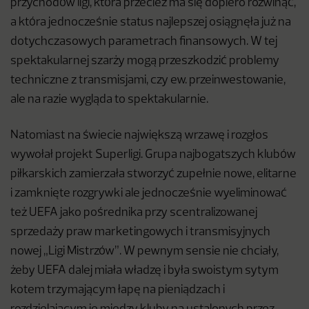
przychodów ligi, która przecież ma się dopiero rozwinąć,
a która jednocześnie status najlepszej osiągnęła już na
dotychczasowych parametrach finansowych. W tej
spektakularnej szarży mogą przeszkodzić problemy
techniczne z transmisjami, czy ew. przeinwestowanie,
ale na razie wygląda to spektakularnie.
Natomiast na świecie największą wrzawę i rozgłos
wywołał projekt Superligi. Grupa najbogatszych klubów
piłkarskich zamierzała stworzyć zupełnie nowe, elitarne
i zamknięte rozgrywki ale jednocześnie wyeliminować
też UEFA jako pośrednika przy scentralizowanej
sprzedaży praw marketingowych i transmisyjnych
nowej „Ligi Mistrzów”. W pewnym sensie nie chciały,
żeby UEFA dalej miała władzę i była swoistym sytym
kotem trzymającym łapę na pieniądzach i