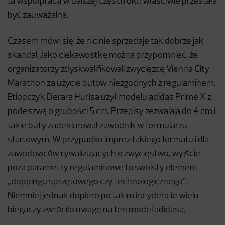
ta współpraca w dalszej części roku właściwie przestała
być zauważalna.
Czasem mówi się, że nic nie sprzedaje tak dobrze jak
skandal. Jako ciekawostkę można przypomnieć, że
organizatorzy zdyskwalifikowali zwycięzcę Vienna City
Marathon za użycie butów niezgodnych z regulaminem.
Etiopczyk Derara Hurisa użył modelu adidas Prime X z
podeszwą o grubości 5 cm. Przepisy zezwalają do 4 cm i
takie buty zadeklarował zawodnik w formularzu
startowym. W przypadku imprez takiego formatu i dla
zawodowców rywalizujących o zwycięstwo, wyjście
poza parametry regulaminowe to swoisty element
„doppingu sprzętowego czy technologicznego”.
Niemniej jednak dopiero po takim incydencie wielu
biegaczy zwróciło uwagę na ten model adidasa.