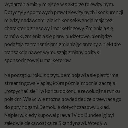
wydarzenia miały miejsce w sektorze telewizyjnym.
Dotyczyły sportowych praw telewizyjnych i konkurencji
miedzy nadawcami, ale ich konsekwencje mają też
charakter biznesowy i marketingowy. Zmieniają się
ramówki, zmieniają się plany budżetowe, pieniądze
podążają za transmisjami zmieniając anteny, a niektóre
transakcje nawet wymuszają zmiany polityki
sponsoringowej u marketerów.
Na początku roku z przytupem pojawiła się platforma
streamingowa Viaplay, która później mocniej zaczęła
„rozpychać się” i w końcu dokonuje rewolucji na rynku
polskim. Właściwie można powiedzieć że przewraca go
do góry nogami. Demoluje dotychczasowy układ.
Najpierw, kiedy kupował prawa TV do Bundesligi był
zaledwie ciekawostką ze Skandynawii. Wtedy w