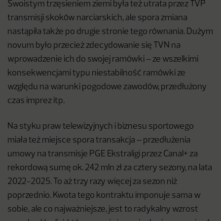
Swoistym trzęsieniem ziemi była też utrata przez TVP
transmisji skoków narciarskich, ale spora zmiana
nastąpiła także po drugie stronie tego równania. Dużym
novum było przecież zdecydowanie się TVN na
wprowadzenie ich do swojej ramówki – ze wszelkimi
konsekwencjami typu niestabilność ramówki ze
względu na warunki pogodowe zawodów, przedłużony
czas imprez itp.
Na styku praw telewizyjnych i biznesu sportowego
miała też miejsce spora transakcja – przedłużenia
umowy na transmisje PGE Ekstraligi przez Canal+ za
rekordową sumę ok. 242 mln zł za cztery sezony, na lata
2022-2025. To aż trzy razy więcej za sezon niż
poprzednio. Kwota tego kontraktu imponuje sama w
sobie, ale co najważniejsze, jest to radykalny wzrost