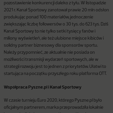
pozostawienie konkurencji daleko z tyłu. W listopadzie
2021 r. Kanał Sportowy zanotował prawie 20 mln odsłon
produkując ponad 100 materiałów, jednoczenie
zwiększając liczbę followersów o 30 tys. do 623 tys. Dziś
Kanał Sportowy to nie tylko setki tysięcy fanów i
miliony wyświetleń, ale też ulubione miejsce kibiców i
solidny partner biznesowy dla sponsorów sportu.
Należy przypomnieć, ze aktualnie nie posiada on
możliwości transmisji wydarzeń sportowych, ale w
strategii rozwoju jest to jednen z priorytetów. Ułatwi to
startująca na początku przyszłego roku platforma OTT.
Współpraca Pyszne.pl i Kanał Sportowy
W czasie turnieju Euro 2020, którego Pyszne.pl było
oficjalnym partnerem, marka przeprowadziła lokalnie