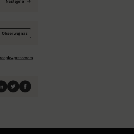
Następne
Obserwuj nas
people
#pressroom