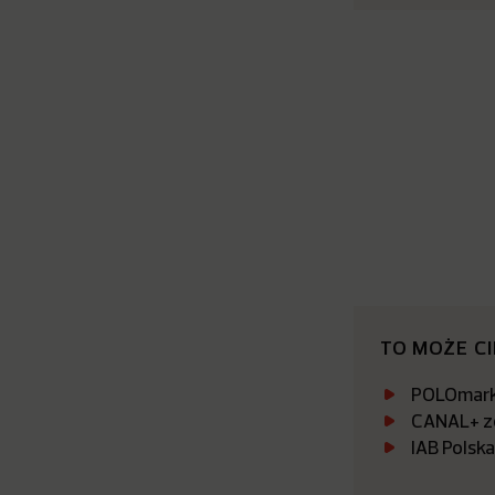
TO MOŻE C
POLOmarke
CANAL+ zo
IAB Polsk