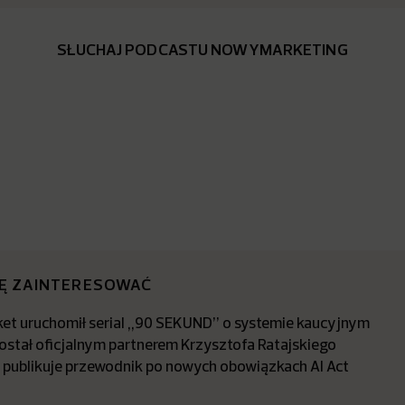
SŁUCHAJ PODCASTU NOWYMARKETING
IĘ ZAINTERESOWAĆ
t uruchomił serial „90 SEKUND” o systemie kaucyjnym
stał oficjalnym partnerem Krzysztofa Ratajskiego
a publikuje przewodnik po nowych obowiązkach AI Act