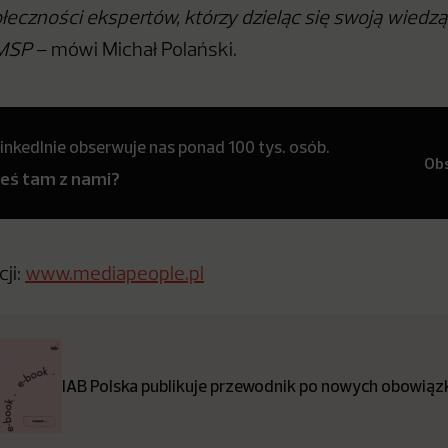
łeczności ekspertów, którzy dzieląc się swoją wiedz
 MSP
– mówi Michał Polański.
inkedInie obserwuje nas ponad 100 tys. osób.
Ob
teś tam z nami?
ji:
www.mediapeople.pl
IAB Polska publikuje przewodnik po nowych obowiązk