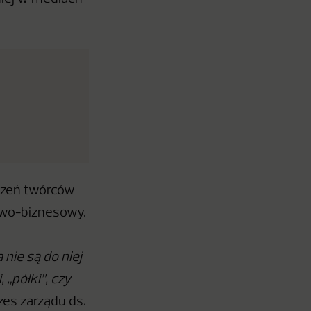
dczeń twórców
owo-biznesowy.
 nie są do niej
„półki”, czy
es zarządu ds.