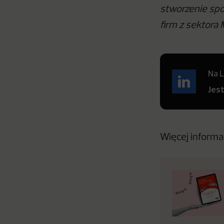
stworzenie spo
firm z sektora
Na L
Jes
Więcej informac