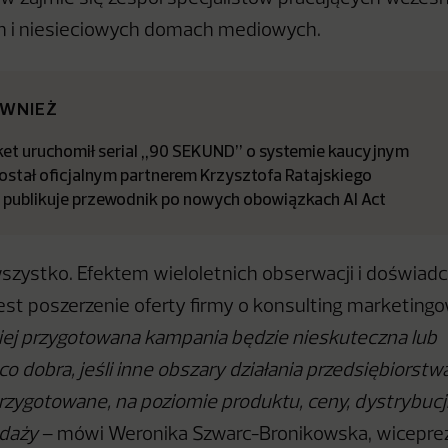
ch i niesieciowych domach mediowych.
ÓWNIEŻ
t uruchomił serial „90 SEKUND” o systemie kaucyjnym
stał oficjalnym partnerem Krzysztofa Ratajskiego
a publikuje przewodnik po nowych obowiązkach AI Act
wszystko. Efektem wieloletnich obserwacji i doświa
est poszerzenie oferty firmy o konsulting marketing
iej przygotowana kampania będzie nieskuteczna lub
o dobra, jeśli inne obszary działania przedsiębiorstwa
zygotowane, na poziomie produktu, ceny, dystrybucji, 
edaży
– mówi Weronika Szwarc-Bronikowska, wiceprez