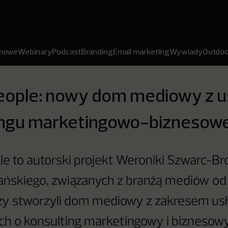
amowe
Webinary
Podcast
Branding
Email marketing
Wywiady
Outdoo
eople: nowy dom mediowy z u
ingu marketingowo-biznesow
e to autorski projekt Weroniki Szwarc-Bro
ańskiego, związanych z branżą mediów o
rzy stworzyli dom mediowy z zakresem us
h o konsulting marketingowy i biznesowy