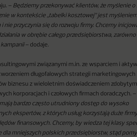
oju. –
Będziemy przekonywać klientów, że myślenie o
ie w kontekście „tabelki kosztowej” jest myślenie
 nie przyczynia się do rozwoju firmy. Chcemy inicjowa
ziałania w obrębie całego przedsiębiorstwa, zarówno
o kampanii
– dodaje.
nsultingowymi związanymi m.in. ze wsparciem i aktyw
tworzeniem długofalowych strategii marketingowych 
ków biznesu z wieloletnim doświadczeniem zdobyty
ych korporacjach i czołowych firmach doradczych. 
 mają bardzo często utrudniony dostęp do wysoko
ch ekspertów, z których usług korzystają duże firmy.
lędów finansowych. Chcemy, by wiedza tej klasy spec
 dla mniejszych polskich przedsiębiorstw, stąd pomy