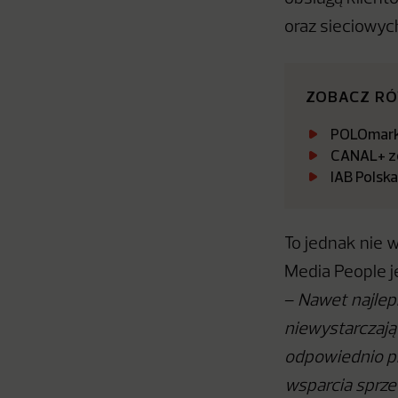
oraz sieciowy
ZOBACZ R
POLOmarke
CANAL+ zo
IAB Polsk
To jednak nie 
Media People j
–
Nawet najlep
niewystarczając
odpowiednio pr
wsparcia sprz