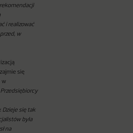
 rekomendacji
m
ć i realizować
 przed, w
izacją
zajmie się
m w
–
Przedsiębiorcy
 Dzieje się tak
jalistów była
sł na