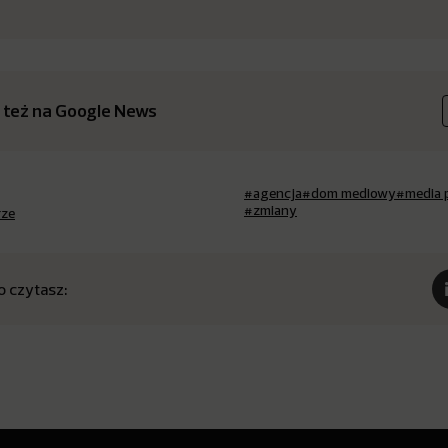
 też na Google News
#agencja
#dom mediowy
#media 
#zmiany
rze
o czytasz: