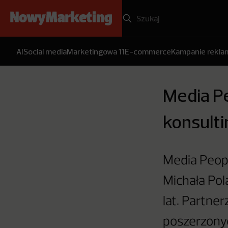
AI
Social media
Marketingowa 11
E-commerce
Kampanie rekl
Media P
konsult
Media Peopl
Michała Pol
lat. Partne
poszerzonyc