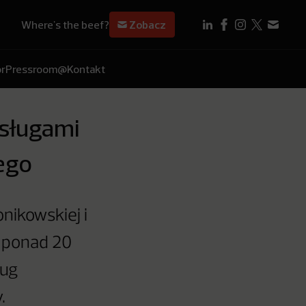
Where's the beef?
Zobacz
r
Pressroom
@Kontakt
sługami
ego
nikowskiej i
d ponad 20
ług
.