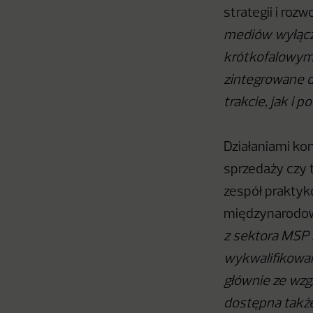
strategii i rozw
mediów wyłączn
krótkofalowym i
zintegrowane d
trakcie, jak i p
Działaniami ko
sprzedaży czy 
zespół prakty
międzynarodow
z sektora MSP
wykwalifikowany
głównie ze wzg
dostępna także