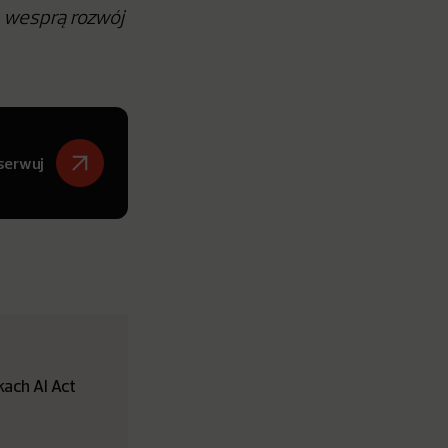
ą wesprą rozwój
serwuj
ach AI Act