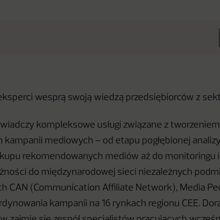
ksperci wesprą swoją wiedzą przedsiębiorców z sek
wiadczy kompleksowe usługi związane z tworzeniem i
 kampanii mediowych – od etapu pogłębionej analizy i
akupu rekomendowanych mediów aż do monitoringu i 
eżności do międzynarodowej sieci niezależnych pod
h CAN (Communication Affiliate Network), Media Pe
dynowania kampanii na 16 rynkach regionu CEE. Dor
ów zajmie się zespół specjalistów pracujących wcześ