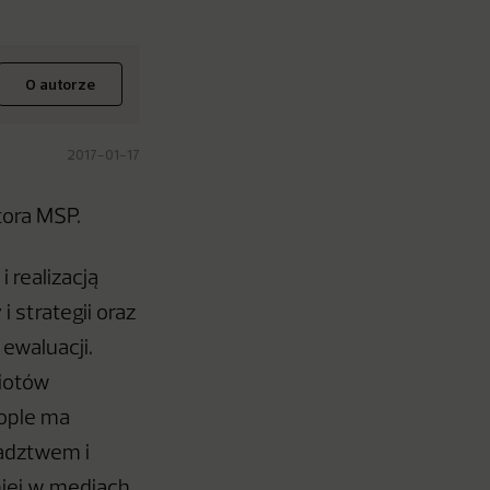
O autorze
2017-01-17
tora MSP.
 realizacją
 strategii oraz
ewaluacji.
miotów
ople ma
adztwem i
niej w mediach