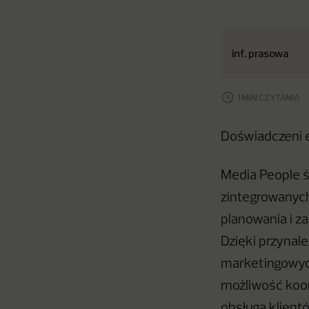
inf. prasowa
1 MIN CZYTANIA
Doświadczeni e
Media People ś
zintegrowanych
planowania i z
Dzięki przynal
marketingowyc
możliwość koor
obsługą klient