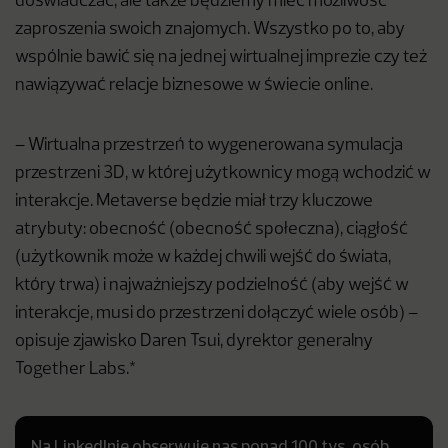
doświadczać, ale także będziemy mieć możliwość
zaproszenia swoich znajomych. Wszystko po to, aby
wspólnie bawić się na jednej wirtualnej imprezie czy też
nawiązywać relacje biznesowe w świecie online.
– Wirtualna przestrzeń to wygenerowana symulacja
przestrzeni 3D, w której użytkownicy mogą wchodzić w
interakcje. Metaverse będzie miał trzy kluczowe
atrybuty: obecność (obecność społeczna), ciągłość
(użytkownik może w każdej chwili wejść do świata,
który trwa) i najważniejszy podzielność (aby wejść w
interakcje, musi do przestrzeni dołączyć wiele osób) –
opisuje zjawisko Daren Tsui, dyrektor generalny
Together Labs.*
Na LinkedInie obserwuje nas ponad 100 tys. osób.