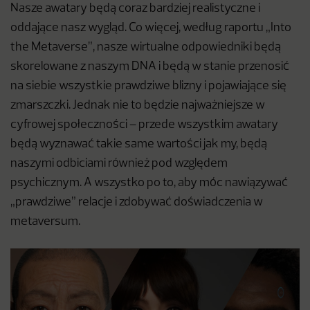
Nasze awatary będą coraz bardziej realistyczne i
oddające nasz wygląd. Co więcej, według raportu „Into
the Metaverse”, nasze wirtualne odpowiedniki będą
skorelowane z naszym DNA i będą w stanie przenosić
na siebie wszystkie prawdziwe blizny i pojawiające się
zmarszczki. Jednak nie to będzie najważniejsze w
cyfrowej społeczności – przede wszystkim awatary
będą wyznawać takie same wartości jak my, będą
naszymi odbiciami również pod względem
psychicznym. A wszystko po to, aby móc nawiązywać
„prawdziwe” relacje i zdobywać doświadczenia w
metaversum.