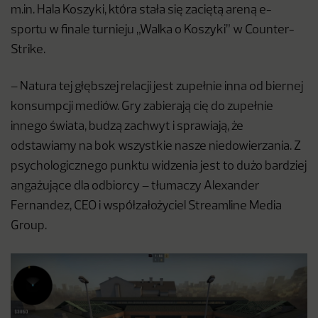
m.in. Hala Koszyki, która stała się zaciętą areną e-
sportu w finale turnieju „Walka o Koszyki” w Counter-
Strike.
– Natura tej głębszej relacji jest zupełnie inna od biernej
konsumpcji mediów. Gry zabierają cię do zupełnie
innego świata, budzą zachwyt i sprawiają, że
odstawiamy na bok wszystkie nasze niedowierzania. Z
psychologicznego punktu widzenia jest to dużo bardziej
angażujące dla odbiorcy – tłumaczy Alexander
Fernandez, CEO i współzałożyciel Streamline Media
Group.