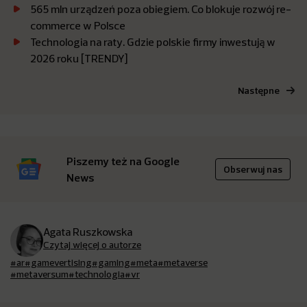
565 mln urządzeń poza obiegiem. Co blokuje rozwój re-
commerce w Polsce
Technologia na raty. Gdzie polskie firmy inwestują w
2026 roku [TRENDY]
Następne
Piszemy też na Google
Obserwuj nas
News
Agata Ruszkowska
Czytaj więcej o autorze
#ar
#gamevertising
#gaming
#meta
#metaverse
#metaversum
#technologia
#vr