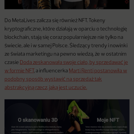
Do MetaLives zalicza się również NFT. Tokeny
kryptograficzne, które działają w oparciu o technologię
blockchain, stają się coraz popularniejsze nie tylko na
świecie, ale i w samej Polsce. Śledzący trendy i nowinki
ze świata marketingu na pewno wiedzą, że w ostatnim
czasie
Doda zeskanowała swoje ciało, by sprzedawać je
w formie NFT
, a influencerka
Marti Renti postanowiła w
podobny sposób wystawić na sprzedaż tak
abstrakcyjną rzecz, jaką jest uczucie.