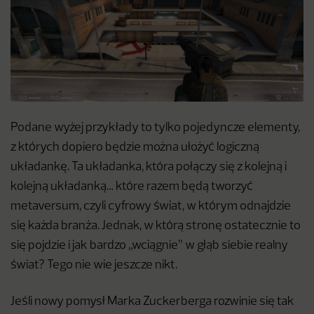
Podane wyżej przykłady to tylko pojedyncze elementy,
z których dopiero będzie można ułożyć logiczną
układankę. Ta układanka, która połączy się z kolejną i
kolejną układanką… które razem będą tworzyć
metaversum, czyli cyfrowy świat, w którym odnajdzie
się każda branża. Jednak, w którą stronę ostatecznie to
się pojdzie i jak bardzo „wciągnie” w głąb siebie realny
świat? Tego nie wie jeszcze nikt.
Jeśli nowy pomysł Marka Zuckerberga rozwinie się tak