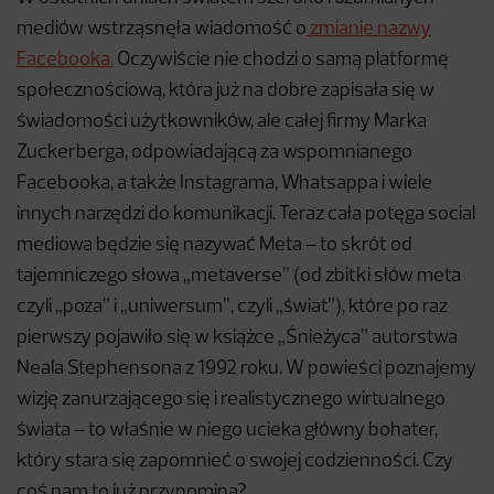
mediów wstrząsnęła wiadomość o
zmianie nazwy
Facebooka.
Oczywiście nie chodzi o samą platformę
społecznościową, która już na dobre zapisała się w
świadomości użytkowników, ale całej firmy Marka
Zuckerberga, odpowiadającą za wspomnianego
Facebooka, a także Instagrama, Whatsappa i wiele
innych narzędzi do komunikacji. Teraz cała potęga social
mediowa będzie się nazywać Meta – to skrót od
tajemniczego słowa „metaverse” (od zbitki słów meta
czyli „poza” i „uniwersum”, czyli „świat”), które po raz
pierwszy pojawiło się w książce „Śnieżyca” autorstwa
Neala Stephensona z 1992 roku. W powieści poznajemy
wizję zanurzającego się i realistycznego wirtualnego
świata – to właśnie w niego ucieka główny bohater,
który stara się zapomnieć o swojej codzienności. Czy
coś nam to już przypomina?