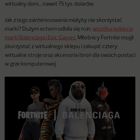
wirtualny dom… nawet 75 tys. dolarów.
Jak z tego zainteresowania miałyby nie skorzystać
marki? Dużym echem odbiła się m.in.
wspólna kolekcja
marki Balenciaga i Epic Games.
Miłośnicy Fortnite mogli
skorzystać z wirtualnego sklepu i zakupić cztery
wirtualne stroje oraz akcesoria i broń dla swoich postaci
w grze komputerowej.