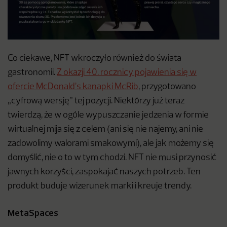
Co ciekawe, NFT wkroczyło również do świata
gastronomii.
Z okazji 40. rocznicy pojawienia się w
ofercie McDonald’s kanapki McRib
, przygotowano
„cyfrową wersję” tej pozycji. Niektórzy już teraz
twierdzą, że w ogóle wypuszczanie jedzenia w formie
wirtualnej mija się z celem (ani się nie najemy, ani nie
zadowolimy walorami smakowymi), ale jak możemy się
domyślić, nie o to w tym chodzi. NFT nie musi przynosić
jawnych korzyści, zaspokajać naszych potrzeb. Ten
produkt buduje wizerunek marki i kreuje trendy.
MetaSpaces