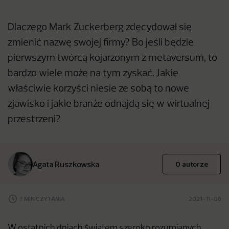
Dlaczego Mark Zuckerberg zdecydował się
zmienić nazwę swojej firmy? Bo jeśli będzie
pierwszym twórcą kojarzonym z metaversum, to
bardzo wiele może na tym zyskać. Jakie
właściwie korzyści niesie ze sobą to nowe
zjawisko i jakie branże odnajdą się w wirtualnej
przestrzeni?
Agata Ruszkowska
O autorze
7 MIN CZYTANIA
2021-11-06
W ostatnich dniach światem szeroko rozumianych