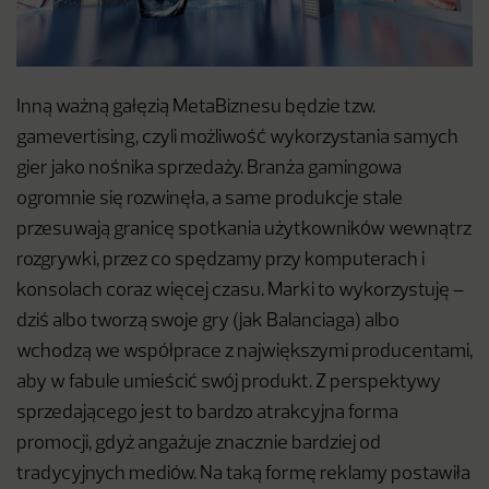
Inną ważną gałęzią MetaBiznesu będzie tzw.
gamevertising, czyli możliwość wykorzystania samych
gier jako nośnika sprzedaży. Branża gamingowa
ogromnie się rozwinęła, a same produkcje stale
przesuwają granicę spotkania użytkowników wewnątrz
rozgrywki, przez co spędzamy przy komputerach i
konsolach coraz więcej czasu. Marki to wykorzystuję –
dziś albo tworzą swoje gry (jak Balanciaga) albo
wchodzą we współprace z największymi producentami,
aby w fabule umieścić swój produkt. Z perspektywy
sprzedającego jest to bardzo atrakcyjna forma
promocji, gdyż angażuje znacznie bardziej od
tradycyjnych mediów. Na taką formę reklamy postawiła