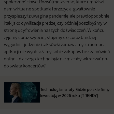
społecznościowe. Rozwój metaverse, które umożliwi
nam wirtualne spotkania i przeżycia, gwałtownie
przyspieszył z uwagi na pandemię, ale prawdopodobnie
i tak jako cywilizacja prędzej czy później poszlibyśmy w
stronę ucyfrowienia naszych doświadczeń. W końcu
żyjemy coraz szybciej, stajemy się coraz bardziej
wygodni – jedzenie i taksówki zamawiamy za pomocą
aplikacji, nie wyobrażamy sobie zakupów bez zamówień
online… dlaczego technologia nie miałaby wkroczyć np.
do świata koncertów?
Technologia na raty. Gdzie polskie firmy
inwestują w 2026 roku [TRENDY]