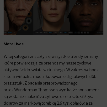
MetaLives
W tej kategorii znalazły się wszystkie trendy i zmiany,
które potwierdzają, że przenosimy nasze życiowe
aktywności do świata wirtualnego. W zakres wchodzi
zatem wirtualna moda i kupowanie digitalowych dóbr
oraz sztuki. Z badania przeprowadzonego
przez Wunderman Thompson wynika, że konsumenci
są w stanie zapłacić za cyfrowe dzieło sztuki 9 tys.
dolarów, za markową torebkę 2,9 tys. dolarów, a za