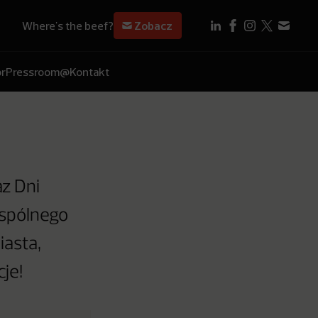
Where's the beef?
Zobacz
r
Pressroom
@Kontakt
az Dni
wspólnego
iasta,
je!