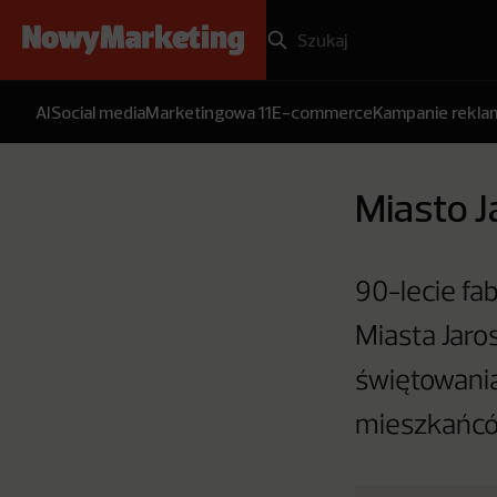
AI
Social media
Marketingowa 11
E-commerce
Kampanie rekl
Miasto J
90-lecie fa
Miasta Jaro
świętowania
mieszkańców