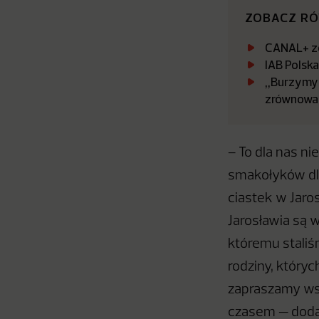
ZOBACZ R
CANAL+ zo
IAB Polsk
„Burzymy 
zrównowa
– To dla nas n
smakołyków dla
ciastek w Jaro
Jarosławia są 
któremu staliś
rodziny, któryc
zapraszamy wsz
czasem — doda