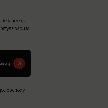
ię fabryki, a
przyszłość. Do
serwuj
ące obchody,