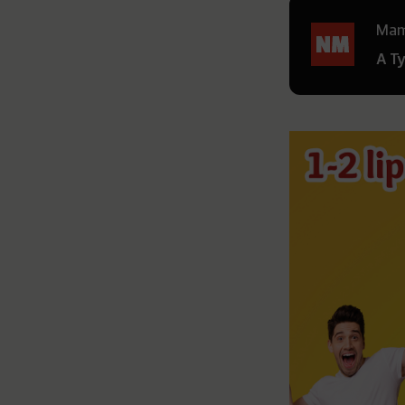
Mamy
A T