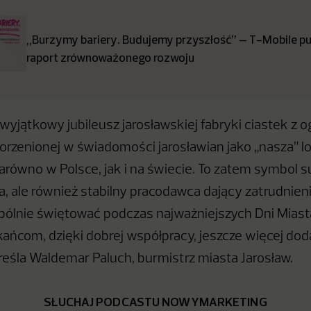
„Burzymy bariery. Budujemy przyszłość” – T-Mobile pub
raport zrównoważonego rozwoju
yjątkowy jubileusz jarosławskiej fabryki ciastek z
orzenionej w świadomości jarosławian jako „nasza” lo
arówno w Polsce, jak i na świecie. To zatem symbol s
, ale również stabilny pracodawca dający zatrudnienie
ólnie świętować podczas najważniejszych Dni Miast
ńcom, dzięki dobrej współpracy, jeszcze więcej do
kreśla Waldemar Paluch, burmistrz miasta Jarosław.
SŁUCHAJ PODCASTU NOWYMARKETING