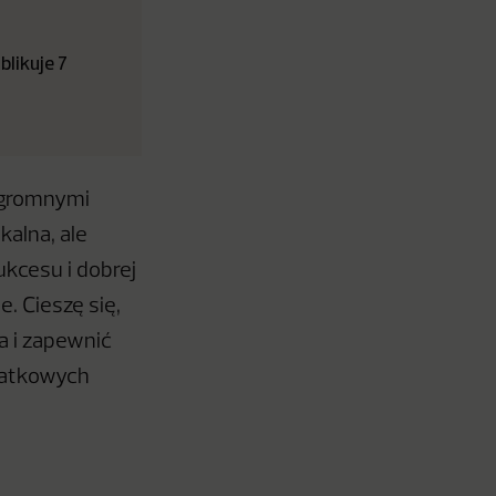
likuje 7
 ogromnymi
kalna, ale
ukcesu i dobrej
. Cieszę się,
a i zapewnić
datkowych