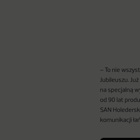
– To nie wszys
Jubileuszu. Ju
na specjalną wy
od 90 lat prod
SAN Holederski
komunikacji ła