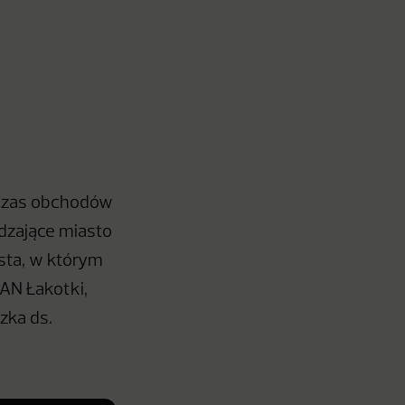
odczas obchodów
dzające miasto
asta, w którym
SAN Łakotki,
zka ds.