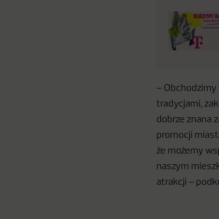
– Obchodzimy w
tradycjami, zak
dobrze znana z
promocji miasta
że możemy wsp
naszym mieszka
atrakcji – pod