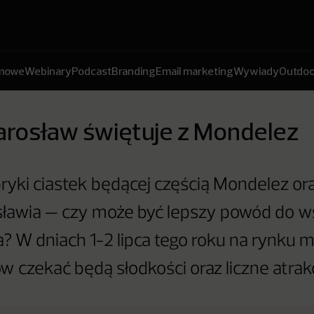
amowe
Webinary
Podcast
Branding
Email marketing
Wywiady
Outdoo
arosław świętuje z Mondelez
bryki ciastek będącej częścią Mondelez or
sławia — czy może być lepszy powód do 
? W dniach 1-2 lipca tego roku na rynku m
 czekać będą słodkości oraz liczne atrakc