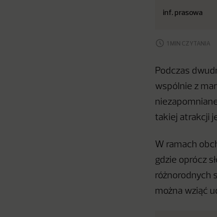
inf. prasowa
1 MIN CZYTANIA
Podczas dwudn
wspólnie z mar
niezapomniane 
takiej atrakcji 
W ramach obcho
gdzie oprócz s
różnorodnych s
można wziąć ud