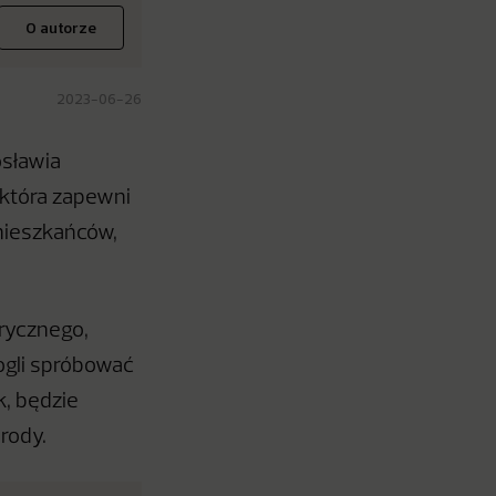
O autorze
2023-06-26
osławia
 która zapewni
mieszkańców,
rycznego,
ogli spróbować
k, będzie
rody.