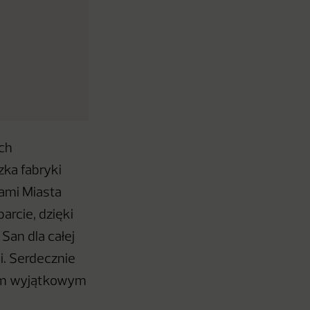
ch
ka fabryki
iami Miasta
rcie, dzięki
San dla całej
i. Serdecznie
tym wyjątkowym