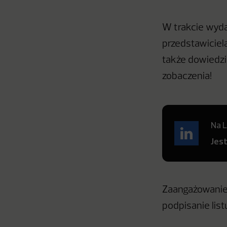
W trakcie wyd
przedstawiciela
także dowiedzi
zobaczenia!
Na L
Jes
Zaangażowanie 
podpisanie lis