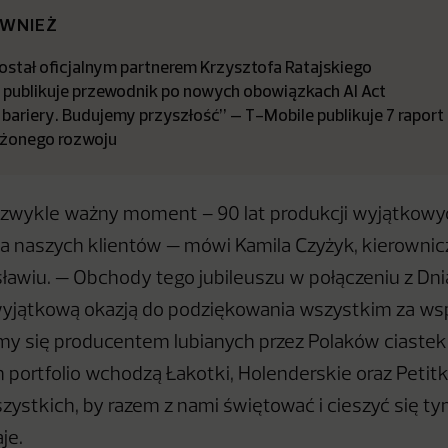
ÓWNIEŻ
stał oficjalnym partnerem Krzysztofa Ratajskiego
a publikuje przewodnik po nowych obowiązkach AI Act
bariery. Budujemy przyszłość” – T-Mobile publikuje 7 raport
żonego rozwoju
iezwykle ważny moment – 90 lat produkcji wyjątkowy
 naszych klientów — mówi Kamila Czyżyk, kierownicz
sławiu. — Obchody tego jubileuszu w połączeniu z Dn
wyjątkową okazją do podziękowania wszystkim za wspa
my się producentem lubianych przez Polaków ciastek 
h portfolio wchodzą Łakotki, Holenderskie oraz Petitk
ystkich, by razem z nami świętować i cieszyć się 
je.