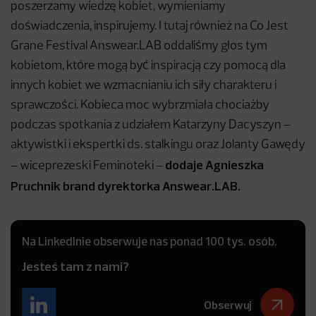
poszerzamy wiedzę kobiet, wymieniamy
doświadczenia, inspirujemy. I tutaj również na Co Jest
Grane Festival Answear.LAB oddaliśmy głos tym
kobietom, które mogą być inspiracją czy pomocą dla
innych kobiet we wzmacnianiu ich siły charakteru i
sprawczości. Kobieca moc wybrzmiała chociażby
podczas spotkania z udziałem Katarzyny Dacyszyn –
aktywistki i ekspertki ds. stalkingu oraz Jolanty Gawędy
dodaje Agnieszka
– wiceprezeski Feminoteki –
Pruchnik brand dyrektorka Answear.LAB.
Na LinkedInie obserwuje nas ponad 100 tys. osób.
Jesteś tam z nami?
Obserwuj