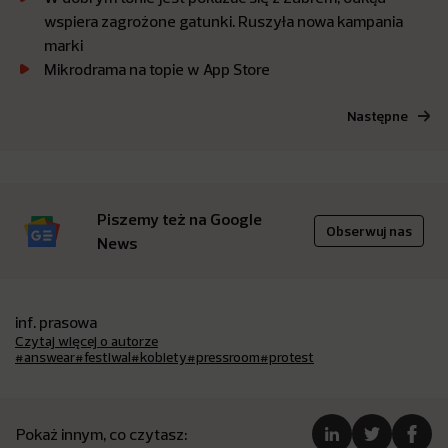
wspiera zagrożone gatunki. Ruszyła nowa kampania
marki
Mikrodrama na topie w App Store
Następne
Piszemy też na Google
Obserwuj nas
News
inf. prasowa
Czytaj więcej o autorze
#answear
#festiwal
#kobiety
#pressroom
#protest
Pokaż innym, co czytasz: