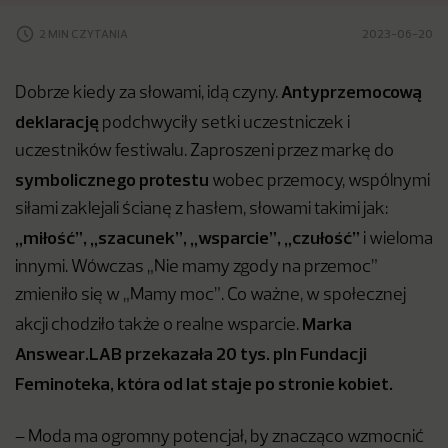
2 MIN CZYTANIA
2023-06-20
Antyprzemocową
Dobrze kiedy za słowami, idą czyny.
deklarację
podchwyciły setki uczestniczek i
uczestników festiwalu. Zaproszeni przez markę do
symbolicznego
protestu
wobec przemocy, wspólnymi
siłami zaklejali ścianę z hasłem, słowami takimi jak:
„miłość”, „szacunek”, „wsparcie”, „czułość”
i wieloma
innymi. Wówczas „Nie mamy zgody na przemoc”
zmieniło się w „Mamy moc”. Co ważne, w społecznej
Marka
akcji chodziło także o realne wsparcie.
Answear.LAB przekazała 20 tys. pln Fundacji
Feminoteka, która od lat staje po stronie kobiet.
– Moda ma ogromny potencjał, by znacząco wzmocnić