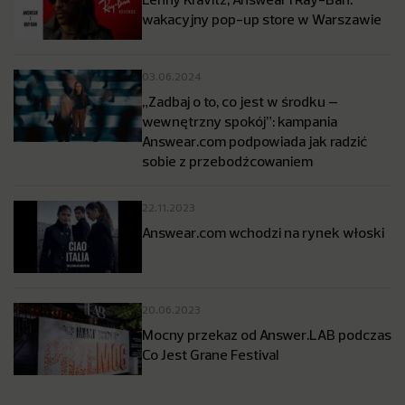
wakacyjny pop-up store w Warszawie
03.06.2024
„Zadbaj o to, co jest w środku –
wewnętrzny spokój”: kampania
Answear.com podpowiada jak radzić
sobie z przebodźcowaniem
22.11.2023
Answear.com wchodzi na rynek włoski
20.06.2023
Mocny przekaz od Answer.LAB podczas
Co Jest Grane Festival