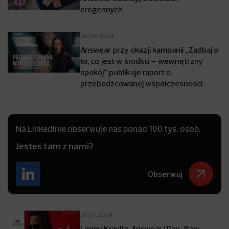
erogennych
26.08.2024
Answear przy okazji kampanii „Zadbaj o
to, co jest w środku – wewnętrzny
spokój” publikuje raport o
przebodźcowanej współczesności
Na LinkedInie obserwuje nas ponad 100 tys. osób.
Jesteś tam z nami?
Obserwuj
26.07.2024
Lenny Kravitz, Answear i Ray-Ban: