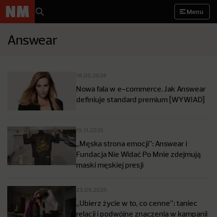
Menu
Answear
18.05.2026
Nowa fala w e-commerce. Jak Answear
definiuje standard premium [WYWIAD]
19.11.2025
„Męska strona emocji”: Answear i
Fundacja Nie Widać Po Mnie zdejmują
maski męskiej presji
23.09.2025
„Ubierz życie w to, co cenne”: taniec
relacji i podwójne znaczenia w kampanii