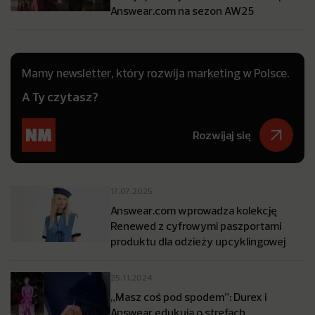
Answear.com na sezon AW25
Mamy newsletter, który rozwija marketing w Polsce.
A Ty czytasz?
Rozwijaj się
17.07.2025
Answear.com wprowadza kolekcję
Renewed z cyfrowymi paszportami
produktu dla odzieży upcyklingowej
25.11.2024
„Masz coś pod spodem”: Durex i
Answear edukują o strefach