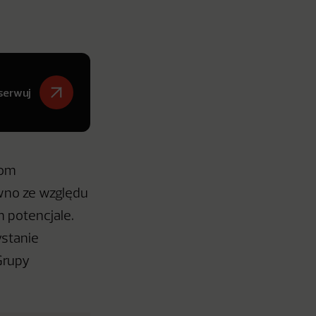
serwuj
com
ówno ze względu
m potencjale.
stanie
Grupy