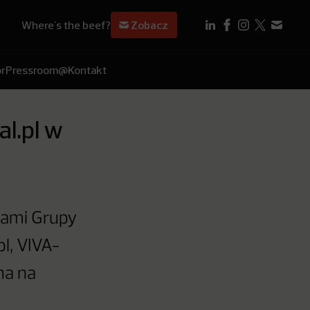
Where's the beef?
Zobacz
r
Pressroom
@Kontakt
l.pl w
nami Grupy
l, VIVA-
na na