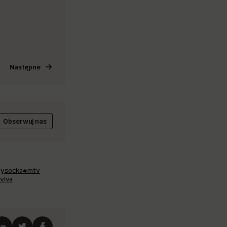
Następne
Obserwuj nas
wysocka
#mtv
viva