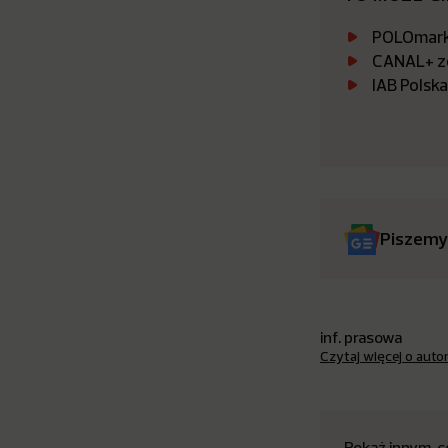
POLOmarke
CANAL+ zo
IAB Polsk
Piszemy
inf. prasowa
Czytaj więcej o auto
Pokaż innym, c