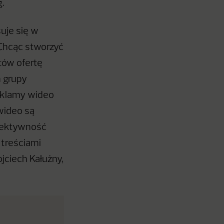
.
uje się w
 Chcąc stworzyć
tów ofertę
h grupy
reklamy wideo
 wideo są
efektywność
 treściami
jciech Kałużny,