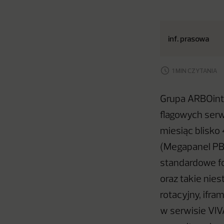
inf. prasowa
1 MIN CZYTANIA
Grupa ARBOinte
flagowych serw
miesiąc blisko
(Megapanel PB
standardowe fo
oraz takie nie
rotacyjny, ifra
w serwisie VIV