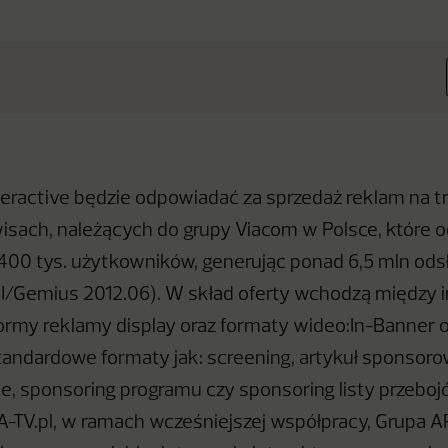
ractive będzie odpowiadać za sprzedaż reklam na t
isach, należących do grupy Viacom w Polsce, które 
 400 tys. użytkowników, generując ponad 6,5 mln ods
I/Gemius 2012.06). W skład oferty wchodzą między 
rmy reklamy display oraz formaty wideo:In-Banner o
standardowe formaty jak: screening, artykuł sponsor
me, sponsoring programu czy sponsoring listy przeboj
A-TV.pl, w ramach wcześniejszej współpracy, Grupa 