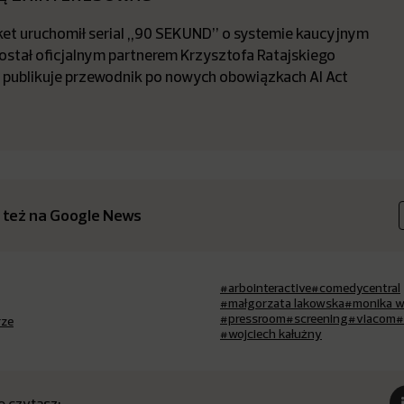
t uruchomił serial „90 SEKUND” o systemie kaucyjnym
stał oficjalnym partnerem Krzysztofa Ratajskiego
a publikuje przewodnik po nowych obowiązkach AI Act
 też na Google News
#arbointeractive
#comedycentral
#małgorzata lakowska
#monika 
#pressroom
#screening
#viacom
#
rze
#wojciech kałużny
o czytasz: