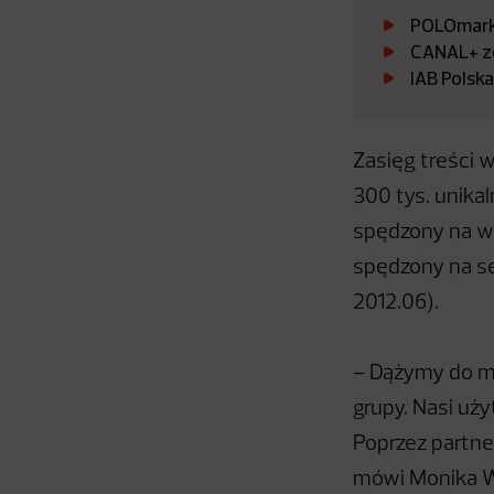
POLOmarke
CANAL+ zo
IAB Polsk
Zasięg treści 
300 tys. unika
spędzony na w
spędzony na se
2012.06).
– Dążymy do ma
grupy. Nasi uż
Poprzez partn
mówi Monika Wy