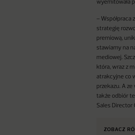
wyemitowała pi
– Współpraca z
strategię rozw
premiową, unik
stawiamy na na
mediowej. Szcz
która, wraz z m
atrakcyjne co
przekazu. A ze
także odbiór t
Sales Director
ZOBACZ R