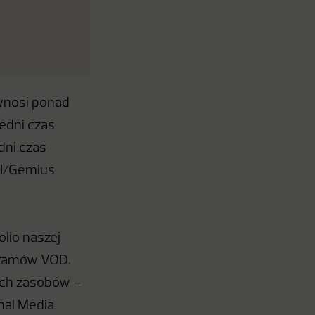
ynosi ponad
edni czas
dni czas
BI/Gemius
lio naszej
ogramów VOD.
ych zasobów –
nal Media