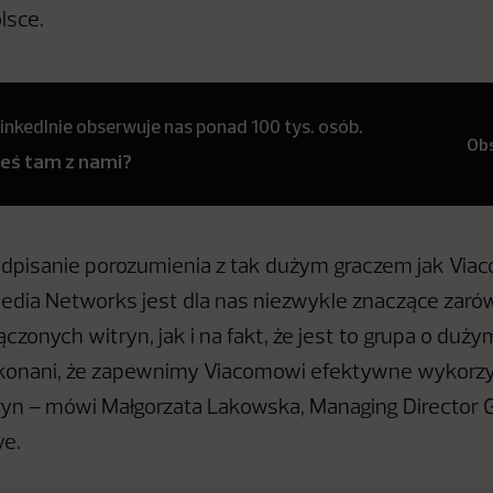
lsce.
inkedInie obserwuje nas ponad 100 tys. osób.
Ob
teś tam z nami?
dpisanie porozumienia z tak dużym graczem jak Via
Media Networks jest dla nas niezwykle znaczące zar
czonych witryn, jak i na fakt, że jest to grupa o duży
konani, że zapewnimy Viacomowi efektywne wykorzy
ryn – mówi Małgorzata Lakowska, Managing Director 
ve.