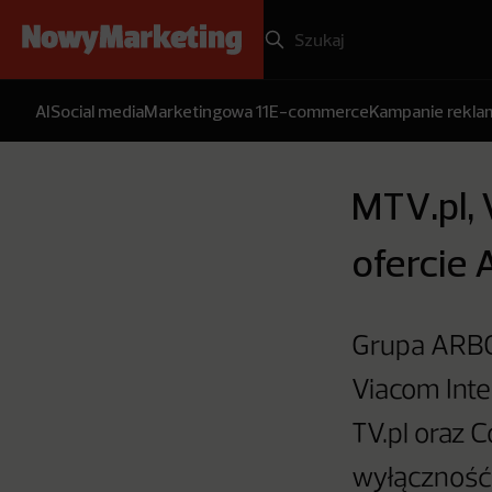
AI
Social media
Marketingowa 11
E-commerce
Kampanie rekl
MTV.pl, 
ofercie 
Grupa ARBO
Viacom Inte
TV.pl oraz 
wyłączność