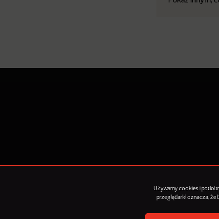
O Nowy
Używamy cookies i podobnyc
przeglądarki oznacza, że