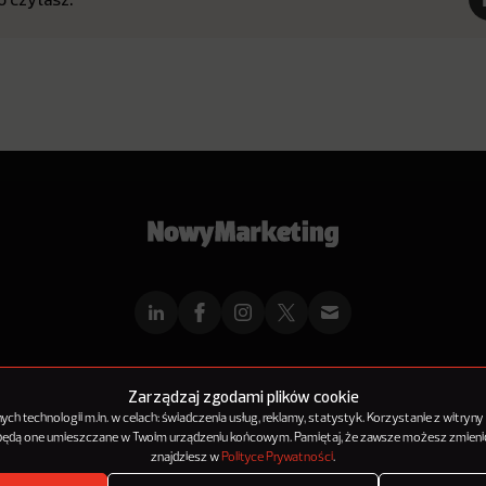
mMarketingu
Reklama
Kontakt
Polityka Prywatności
Kanał RSS
Mapa ar
Zarządzaj zgodami plików cookie
h technologii m.in. w celach: świadczenia usług, reklamy, statystyk. Korzystanie z witryny
 będą one umieszczane w Twoim urządzeniu końcowym. Pamiętaj, że zawsze możesz zmienić
© 2012-2025
NowyMarketing jest marką 143Media Sp. z o.o.
znajdziesz w
Polityce Prywatności
.