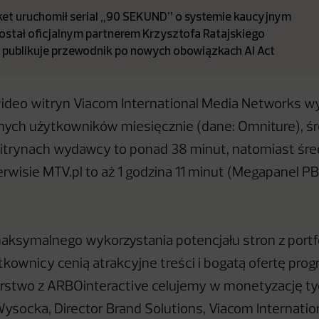
t uruchomił serial „90 SEKUND” o systemie kaucyjnym
stał oficjalnym partnerem Krzysztofa Ratajskiego
a publikuje przewodnik po nowych obowiązkach AI Act
wideo witryn Viacom International Media Networks w
lnych użytkowników miesięcznie (dane: Omniture), śr
itrynach wydawcy to ponad 38 minut, natomiast śre
rwisie MTV.pl to aż 1 godzina 11 minut (Megapanel P
ksymalnego wykorzystania potencjału stron z portfo
ytkownicy cenią atrakcyjne treści i bogatą ofertę pr
erstwo z ARBOinteractive celujemy w monetyzację t
socka, Director Brand Solutions, Viacom Internatio