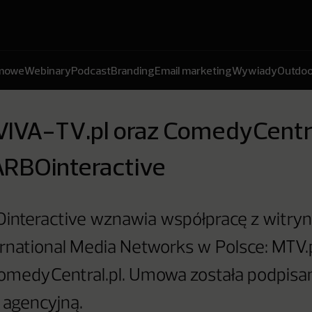
amowe
Webinary
Podcast
Branding
Email marketing
Wywiady
Outdoo
VIVA-TV.pl oraz ComedyCentra
ARBOinteractive
interactive wznawia współpracę z witry
rnational Media Networks w Polsce: MTV.p
ComedyCentral.pl. Umowa została podpisa
 agencyjną.