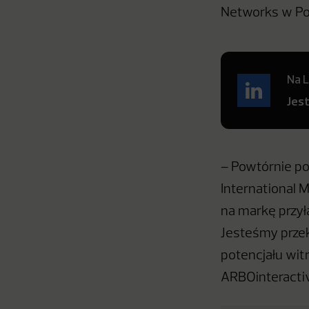
Networks w Po
Na L
Jes
– Powtórnie po
International 
na markę przyłą
Jesteśmy prze
potencjału wit
ARBOinteracti