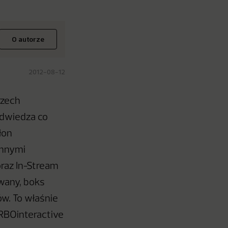
O autorze
2012-08-12
rzech
odwiedza co
łon
innymi
raz In-Stream
owany, boks
ów. To właśnie
ARBOinteractive