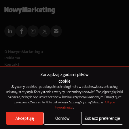
O NowymMarketingu
Reklama
Kontakt
Polityka Prywatności
Zarządzaj zgodami plików
Kanał RSS
cookie
Mapa artykułów
Używamy cookies i podobnych technologii m.in. w celach: świadczenia usług,
reklamy, statystyk. Korzystanie z witryny bez zmiany ustawień Twojej przeglądarki
oznacza, że będą one umieszczane w Twoim urządzeniu końcowym. Pamiętaj, że
© 2012-2025
zawsze możesz zmienić te ustawienia. Szczegóły znajdziesz w
Polityce
NowyMarketing jest marką 143Media Sp. z o.o.
Prywatności
.
Akceptuję
Odmów
Zobacz preferencje
Where's the beef?
Zobacz