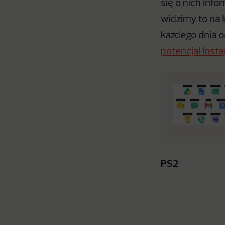
się o nich info
widzimy to na 
każdego dnia o
potencjał Ins
PS2