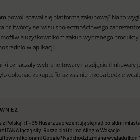
am powoli stawał się platformą zakupową? Na to wyg
a br. twórcy serwisu społecznościowego zaprezento
a umożliwia użytkownikom zakup wybranego produkt
pośrednio w aplikacji.
ki oznaczały wybrane towary na zdjęciu i linkowały j
yło dokonać zakupu. Teraz zaś nie trzeba będzie wca
ÓWNIEŻ
 z Polską”: F-35 Husarz zaprezentują się nad polskimi miast
az ITAKA łączą siły. Rusza platforma Allegro Wakacje
kultowymi kolorami Google? Nadchodzi zmiana wyglądu ikon 13