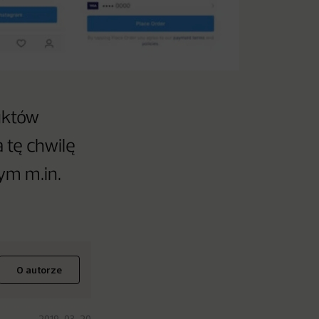
uktów
 tę chwilę
ym m.in.
O autorze
2019-03-20