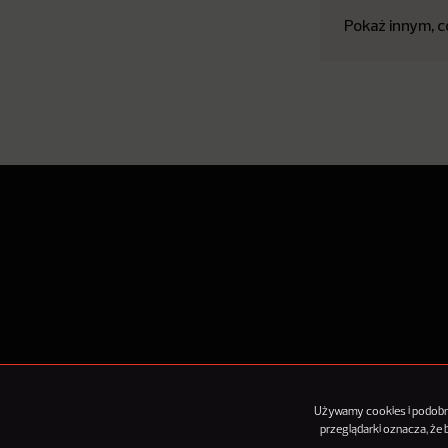
Pokaż innym, c
O Nowy
Używamy cookies i podobnyc
przeglądarki oznacza, że