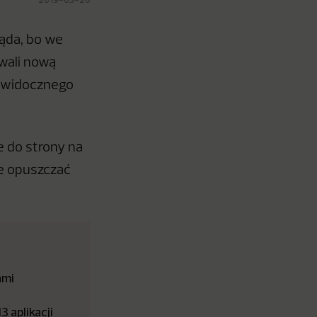
ląda, bo we
wali nową
y widocznego
e do strony na
le opuszczać
ami
 aplikacji