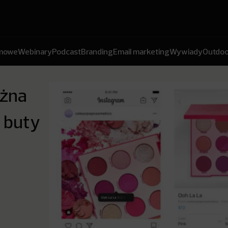
amowe
Webinary
Podcast
Branding
Email marketing
Wywiady
Outdoo
ożna
y buty