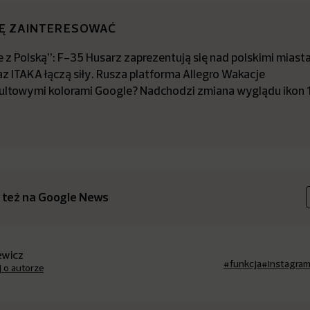
IĘ ZAINTERESOWAĆ
 z Polską”: F-35 Husarz zaprezentują się nad polskimi miast
az ITAKA łączą siły. Rusza platforma Allegro Wakacje
kultowymi kolorami Google? Nadchodzi zmiana wyglądu ikon 13
 też na Google News
iewicz
#funkcja
#instagra
j o autorze