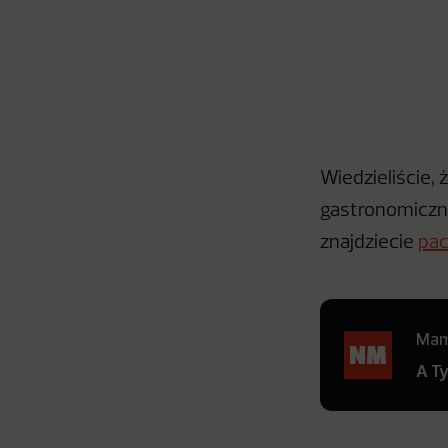
Wiedzieliście, 
gastronomiczn
znajdziecie
pac
Mamy
A T