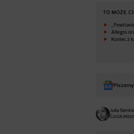
TO MOŻE C
„Powitanie
Allegro or
Koniec z 
Piszemy
Julia Sienk
Czytaj więce