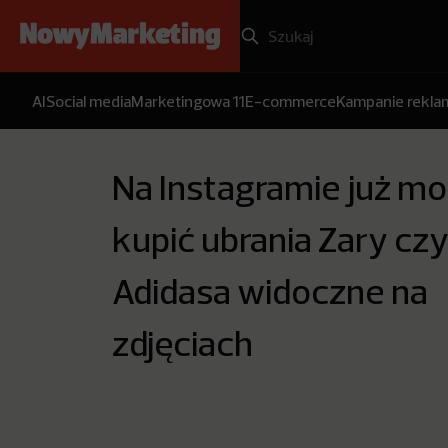
AI
Social media
Marketingowa 11
E-commerce
Kampanie rekl
Na Instagramie już m
kupić ubrania Zary cz
Adidasa widoczne na
zdjęciach