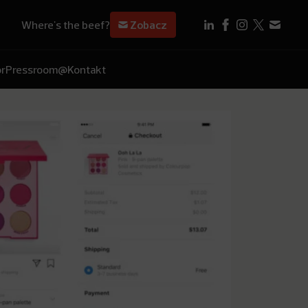
Where's the beef?
Zobacz
r
Pressroom
@Kontakt