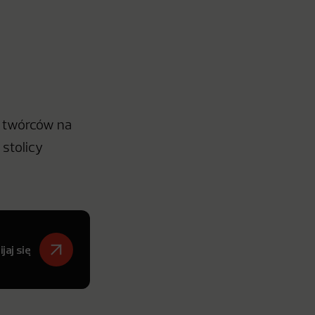
ch twórców na
stolicy
jaj się