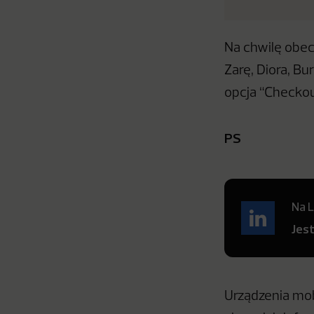
Na chwilę obe
Zarę, Diora, Bu
opcja “Checkou
PS
Na L
Jes
Urządzenia mobi