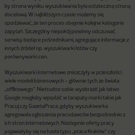
by strona wyniku wyszukiwania była ostateczną stroną
docelową. W najbliższym czasie możemy się
spodziewać, że ten proces obejmie kolejne kategorie
zapytań. Szczególny niepokój powinny odczuwać
serwisy będące pośrednikami, agregujące informacje z
innych źródeł np. wyszukiwarki lotów czy
porównywarki cen.
Wyszukiwarki internetowe zniszczyły w przeszłości
wiele modeli biznesowych – głównie tych ze świata
„offlinowego”. Nietrudno sobie wyobrazić jak łatwo
Google mogłoby wpędzić w tarapaty marki takie jak
Pracuj czy GazetaPraca, gdyby wyszukiwarka
agregowała ogłoszenia pracodawców bezpośrednio z
ich stron internetowych. Następnie oferty pracy
pojawiałyby się na hasła typu „praca Kraków” czy