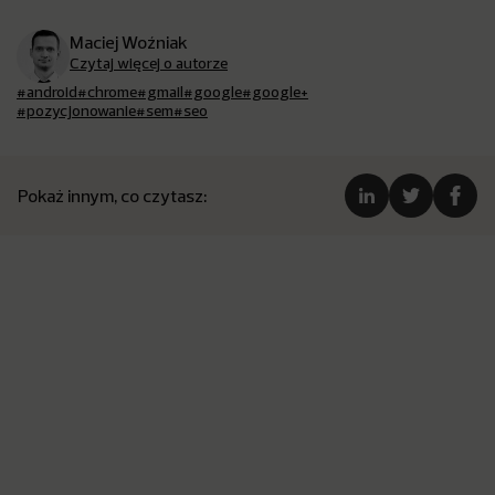
Maciej Woźniak
Czytaj więcej o autorze
#android
#chrome
#gmail
#google
#google+
#pozycjonowanie
#sem
#seo
Pokaż innym, co czytasz: