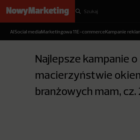
AI
Social media
Marketingowa 11
E-commerce
Kampanie rekl
Najlepsze kampanie o
macierzyństwie okie
branżowych mam, cz. 