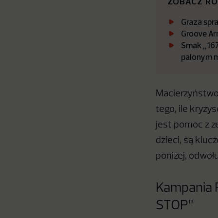
ZOBACZ R
Graza spr
Groove Ar
Smak „167
palonym 
Macierzyństwo
tego, ile kryz
jest pomoc z z
dzieci, są klu
poniżej, odwoł
Kampania F
STOP”