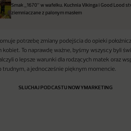
Smak „1670” w wafelku. Kuchnia Vikinga i Good Lood s
ziemniaczane z palonym masłem
omuje potrzebę zmiany podejścia do opieki położnicz
 kobiet. To naprawdę ważne, byśmy wszyscy byli św
lczyli o lepsze warunki dla rodzących matek oraz wsp
 trudnym, a jednocześnie pięknym momencie.
SŁUCHAJ PODCASTU NOWYMARKETING