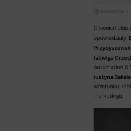
6 MIN CZYTANIA
O swoich ulubi
opowiedziały:
Przybyszewsk
Jadwiga Orzec
Automation & S
Justyna Bakal
wizerunku kobie
marketingu.