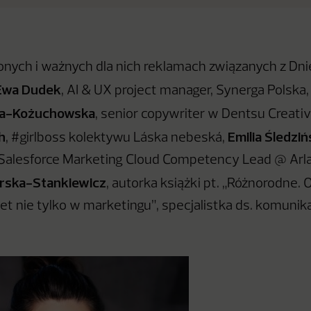
onych i ważnych dla nich reklamach związanych z D
Ewa Dudek
, AI & UX project manager, Synerga Polska
a-Kożuchowska
, senior copywriter w Dentsu Creati
h
Emilia Śledziń
, #girlboss kolektywu Láska nebeská,
alesforce Marketing Cloud Competency Lead @ Arlan
arska-Stankiewicz
, autorka książki pt. „Różnorodne
t nie tylko w marketingu”, specjalistka ds. komunikac