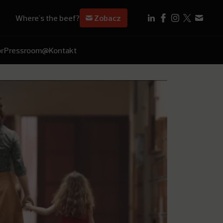
Where's the beef?
Zobacz
r
Pressroom
@Kontakt