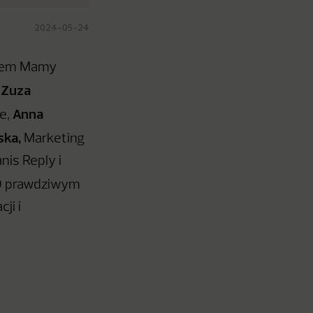
2024-05-24
niem Mamy
Zuza
,
Anna
ve,
ska,
Marketing
is Reply i
. O prawdziwym
ji i