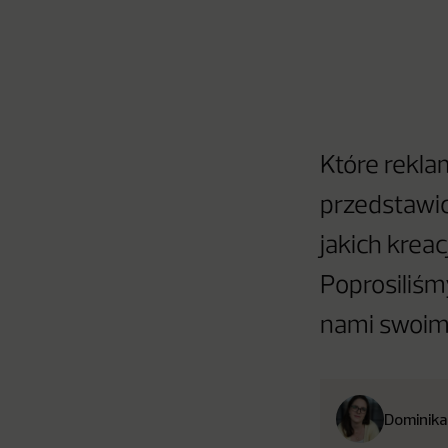
Które rekl
przedstawic
jakich kreac
Poprosiliśm
nami swoim
Dominika