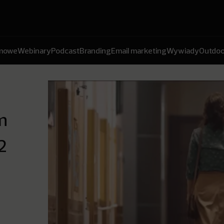
amowe
Webinary
Podcast
Branding
Email marketing
Wywiady
Outdoo
m
2