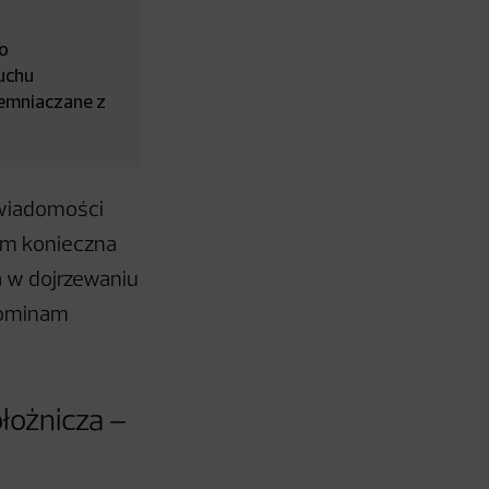
o
łuchu
iemniaczane z
świadomości
sem konieczna
a w dojrzewaniu
ypominam
łożnicza –