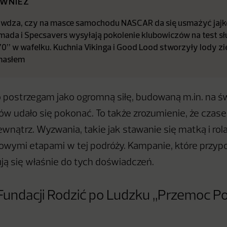
ÓWNIEŻ
awdza, czy na masce samochodu NASCAR da się usmażyć jajk
mada i Specsavers wysyłają pokolenie klubowiczów na test s
0” w wafelku. Kuchnia Vikinga i Good Lood stworzyły lody z
masłem
 postrzegam jako ogromną siłę, budowaną m.in. na 
ysów udało się pokonać. To także zrozumienie, że cza
ewnątrz. Wyzwania, takie jak stawanie się matką i rol
czowymi etapami w tej podróży. Kampanie, które prz
ują się właśnie do tych doświadczeń.
undacji Rodzić po Ludzku „Przemoc Po