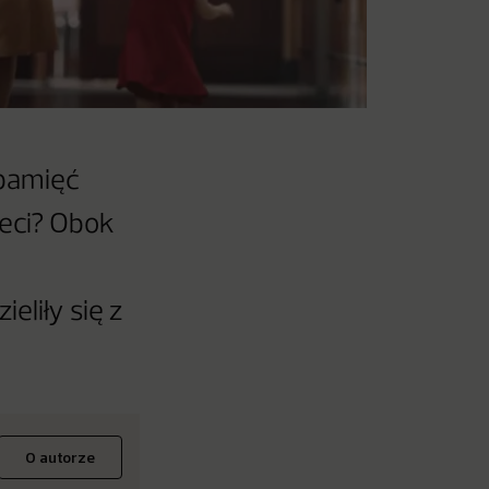
 pamięć
ieci? Obok
eliły się z
O autorze