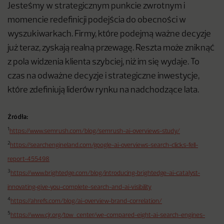
Jesteśmy w strategicznym punkcie zwrotnym i
momencie redefinicji podejścia do obecności w
wyszukiwarkach. Firmy, które podejmą ważne decyzje
już teraz, zyskają realną przewagę. Reszta może zniknąć
z pola widzenia klienta szybciej, niż im się wydaje. To
czas na odważne decyzje i strategiczne inwestycje,
które zdefiniują liderów rynku na nadchodzące lata.
Źródła:
1
https://www.semrush.com/blog/semrush-ai-overviews-study/
2
https://searchengineland.com/google-ai-overviews-search-clicks-fell-
report-455498
3
https://www.brightedge.com/blog/introducing-brightedge-ai-catalyst-
innovating-give-you-complete-search-and-ai-visibility
4
https://ahrefs.com/blog/ai-overview-brand-correlation/
5
https://www.cjr.org/tow_center/we-compared-eight-ai-search-engines-