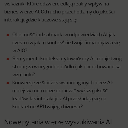
wskaźniki, które odzwierciedlają realny wpływ na
biznes w erze AI. Od ruchu przechodzimy do jakości
interakcji, gdzie kluczowe stają się:
Obecność i udział marki w odpowiedziach AI: jak
często i w jakim kontekście twoja firma pojawia się
w AIO?
Sentyment i kontekst cytowań: czy AI uznaje twoją
stronę za wiarygodne źródło i jak nacechowane są
wzmianki?
Konwersje ze ścieżek wspomaganych przez AI:
mniejszy ruch może oznaczać wyższą jakość
leadów. Jak interakcje z AI przekładają się na
konkretne KPI twojego biznesu?
Nowe pytania w erze wyszukiwania AI