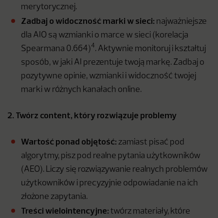
merytorycznej.
Zadbaj o widoczność marki w sieci:
najważniejsze
dla AIO są wzmianki o marce w sieci (korelacja
4
Spearmana 0.664)
. Aktywnie monitoruj i kształtuj
sposób, w jaki AI prezentuje twoją markę. Zadbaj o
pozytywne opinie, wzmianki i widoczność twojej
marki w różnych kanałach online.
2. Twórz content, który rozwiązuje problemy
Wartość ponad objętość:
zamiast pisać pod
algorytmy, pisz pod realne pytania użytkowników
(AEO). Liczy się rozwiązywanie realnych problemów
użytkowników i precyzyjnie odpowiadanie na ich
złożone zapytania.
Treści wielointencyjne:
twórz materiały, które