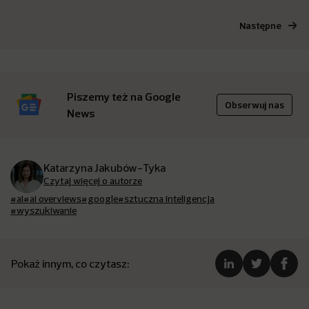
Następne
Piszemy też na Google
Obserwuj nas
News
Katarzyna Jakubów-Tyka
Czytaj więcej o autorze
#ai
#ai overviews
#google
#sztuczna inteligencja
#wyszukiwanie
Pokaż innym, co czytasz: