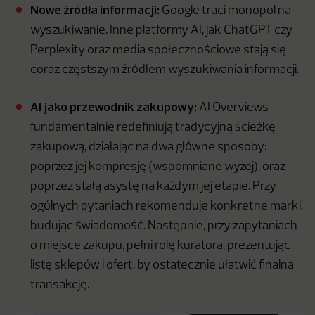
Nowe źródła informacji:
Google traci monopol na
wyszukiwanie. Inne platformy AI, jak ChatGPT czy
Perplexity oraz media społecznościowe stają się
coraz częstszym źródłem wyszukiwania informacji.
AI jako przewodnik zakupowy:
AI Overviews
fundamentalnie redefiniują tradycyjną ścieżkę
zakupową, działając na dwa główne sposoby:
poprzez jej kompresję (wspomniane wyżej), oraz
poprzez stałą asystę na każdym jej etapie. Przy
ogólnych pytaniach rekomenduje konkretne marki,
budując świadomość. Następnie, przy zapytaniach
o miejsce zakupu, pełni rolę kuratora, prezentując
listę sklepów i ofert, by ostatecznie ułatwić finalną
transakcję.