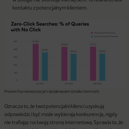
w Google nie skutkuje kliknięciem. To realna utrata
kontaktu z potencjalnym klientem.
Procent fraz nie kończących się kliknięciem (źródło: Semrush)
Oznacza to, że twoi potencjalni klienci uzyskują
odpowiedzi, i być może wybierają konkurencję, nigdy
nie trafiając na twoją stronę internetową. Sprawia to, że