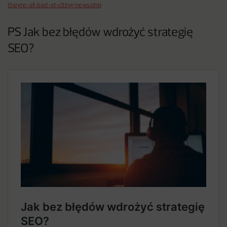
theyre-all-bad-at-citing-news.php
PS Jak bez błędów wdrożyć strategię
SEO?