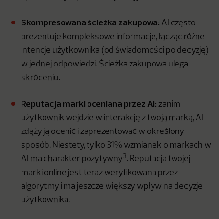
Skompresowana ścieżka zakupowa:
AI często
prezentuje kompleksowe informacje, łącząc różne
intencje użytkownika (od świadomości po decyzję)
w jednej odpowiedzi. Ścieżka zakupowa ulega
skróceniu.
Reputacja marki oceniana przez AI:
zanim
użytkownik wejdzie w interakcję z twoją marką, AI
zdąży ją ocenić i zaprezentować w określony
sposób. Niestety, tylko 31% wzmianek o markach w
3
AI ma charakter pozytywny
. Reputacja twojej
marki online jest teraz weryfikowana przez
algorytmy i ma jeszcze większy wpływ na decyzje
użytkownika.