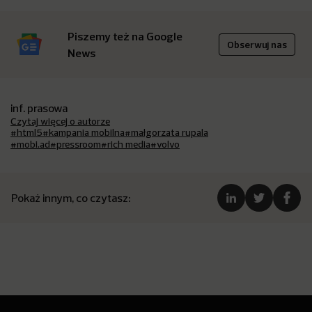
Piszemy też na Google
Obserwuj nas
News
inf. prasowa
Czytaj więcej o autorze
#html5
#kampania mobilna
#małgorzata rupala
#mobi.ad
#pressroom
#rich media
#volvo
Pokaż innym, co czytasz: