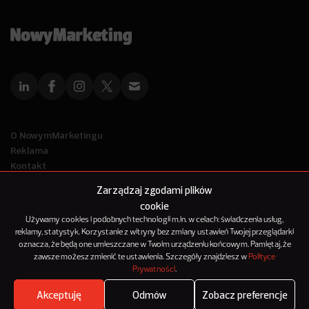
O NowymMarketingu
Reklama
Kontakt
Polityka Prywatności
Zarządzaj zgodami plików
Kanał RSS
cookie
Mapa artykułów
Używamy cookies i podobnych technologii m.in. w celach: świadczenia usług,
reklamy, statystyk. Korzystanie z witryny bez zmiany ustawień Twojej przeglądarki
oznacza, że będą one umieszczane w Twoim urządzeniu końcowym. Pamiętaj, że
© 2012-2025
zawsze możesz zmienić te ustawienia. Szczegóły znajdziesz w
Polityce
NowyMarketing jest marką 143Media Sp. z o.o.
Prywatności
.
Akceptuję
Odmów
Zobacz preferencje
Where's the beef?
Zobacz