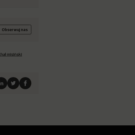
Obserwuj nas
hał misiński