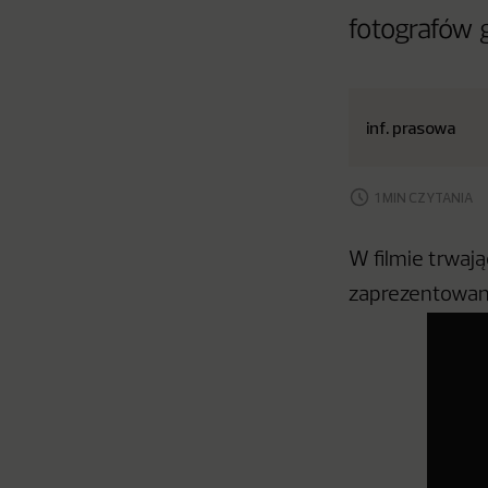
fotografów 
inf. prasowa
1 MIN CZYTANIA
W filmie trwaj
zaprezentowana