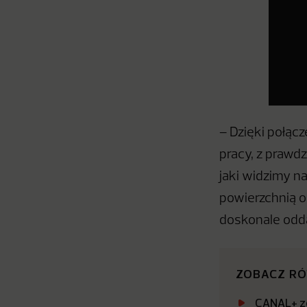
– Dzięki połąc
pracy, z prawd
jaki widzimy na
powierzchnią o
doskonale odda
ZOBACZ R
CANAL+ zo