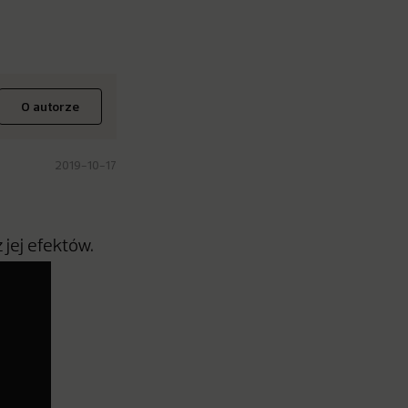
O autorze
2019-10-17
jej efektów.