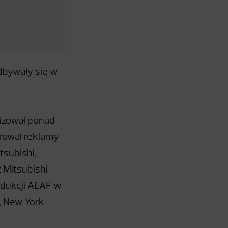
odbywały się w
alizował ponad
rował reklamy
tsubishi,
z Mitsubishi
odukcji AEAF w
, New York