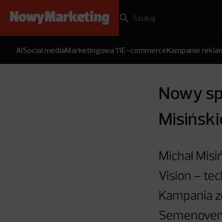
AI
Social media
Marketingowa 11
E-commerce
Kampanie rekl
Nowy spo
Misińsk
Michał Misi
Vision – tec
Kampania z
Semenovem 