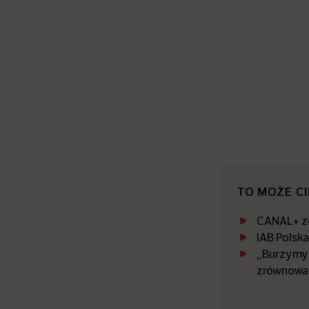
TO MOŻE C
CANAL+ zo
IAB Polsk
„Burzymy 
zrównowa