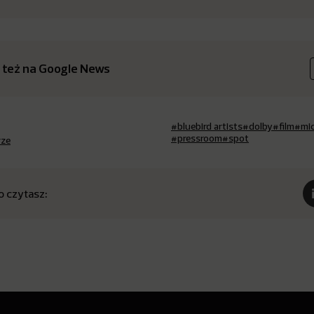
 też na Google News
#bluebird artists
#dolby
#film
#mic
#pressroom
#spot
rze
o czytasz: