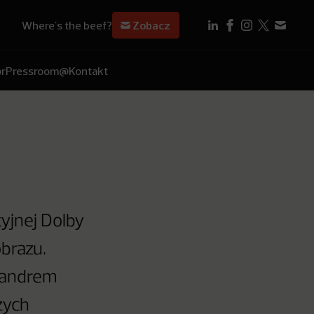
Where's the beef?
Zobacz
r
Pressroom
@Kontakt
yjnej Dolby
obrazu.
xandrem
zych