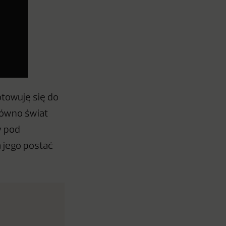
otowuję się do
równo świat
y pod
a jego postać