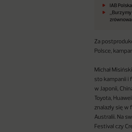
IAB Polsk
„Burzymy 
zrównowa
Za postprodukc
Polsce, kampan
Michał Misiński
sto kampanii i
w Japonii, Chin
Toyota, Huawei,
znalazły się w
Australii. Na 
Festival czy Cr