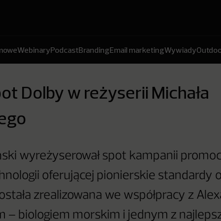
amowe
Webinary
Podcast
Branding
Email marketing
Wywiady
Outdoo
t Dolby w reżyserii Michała
iego
ński wyreżyserował spot kampanii promoc
hnologii oferującej pionierskie standardy 
ostała zrealizowana we współpracy z Ale
– biologiem morskim i jednym z najleps