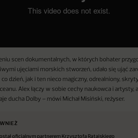
zeniu scen dokumentalnych, w których bohater przyg
ziwymi ujęciami morskich stworzeń, udało się ująć za
 co dzień, jak i ten nieco magiczny, odrealniony, skryt
ceanu. Alex łączy w sobie cechy naukowca i artysty, 
je ducha Dolby – mówi Michał Misiński, reżyser.
ÓWNIEŻ
stał oficjalnym partnerem Krzysztofa Ratajskiego