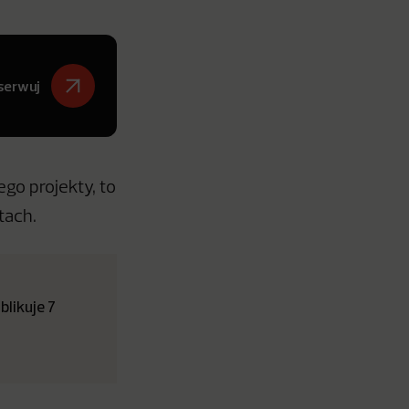
serwuj
go projekty, to
tach.
likuje 7