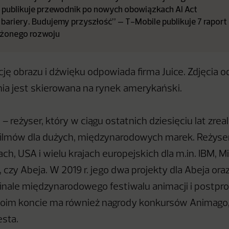
a publikuje przewodnik po nowych obowiązkach AI Act
bariery. Budujemy przyszłość” – T-Mobile publikuje 7 raport
żonego rozwoju
ję obrazu i dźwięku odpowiada firma Juice. Zdjęcia 
ia jest skierowana na rynek amerykański.
 – reżyser, który w ciągu ostatnich dziesięciu lat zre
 filmów dla dużych, międzynarodowych marek. Reżyse
ach, USA i wielu krajach europejskich dla m.in. IBM, Mi
 czy Abeja. W 2019 r. jego dwa projekty dla Abeja ora
 finale międzynarodowego festiwalu animacji i postpr
swoim koncie ma również nagrody konkursów Animago
esta.