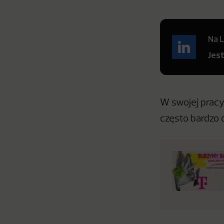
Na L
Jes
W swojej pracy
często bardzo 