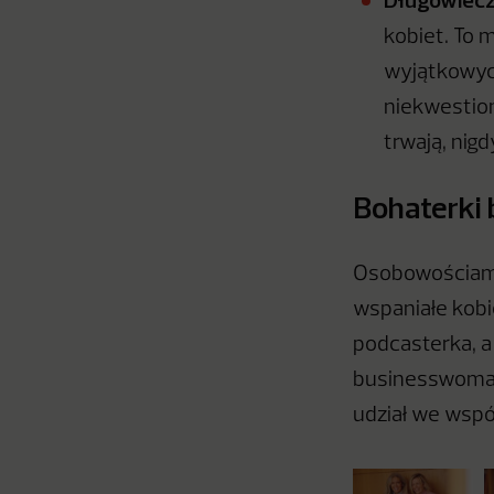
kobiet. To 
wyjątkowyc
niekwestion
trwają, nigd
Bohaterki 
Osobowościami 
wspaniałe kobie
podcasterka, a
businesswoman
udział we wspó