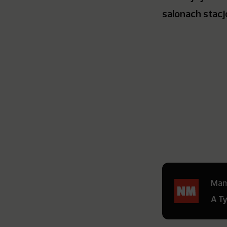
salonach stacj
Mamy
A T