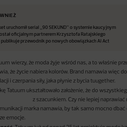
ÓWNIEŻ
t uruchomił serial „90 SEKUND” o systemie kaucyjnym
stał oficjalnym partnerem Krzysztofa Ratajskiego
a publikuje przewodnik po nowych obowiązkach AI Act
uum wierzy, że moda żyje wśród nas, a to właśnie pr
wia, że życie nabiera kolorów. Brand namawia więc d
acji i czerpania siły, jaka płynie z bycia tuugether.
ę Tatuum ukształtowało założenie, że do wszystkieg
ć z szacunkiem. Czy nie lepiej naprawiać n
munikacji marka namawia, by tak samo mocno dbać o
sze emocje.
ność.