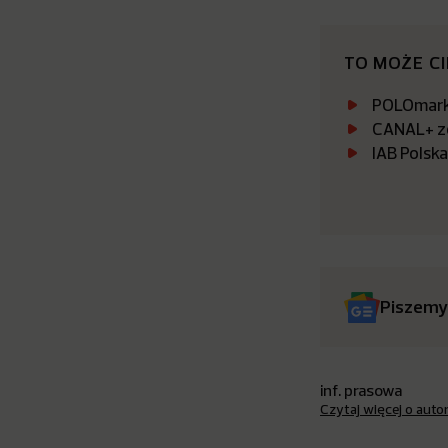
TO MOŻE C
POLOmarke
CANAL+ zo
IAB Polsk
Piszemy
inf. prasowa
Czytaj więcej o auto