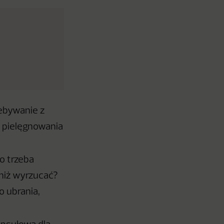
zebywanie z
o pielęgnowania
o trzeba
iż wyrzucać?
 ubrania,