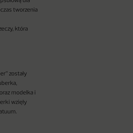
apsułową dla
dczas tworzenia
eczy, która
er” zostały
tuberka,
oraz modelka i
rki wzięły
Tatuum.