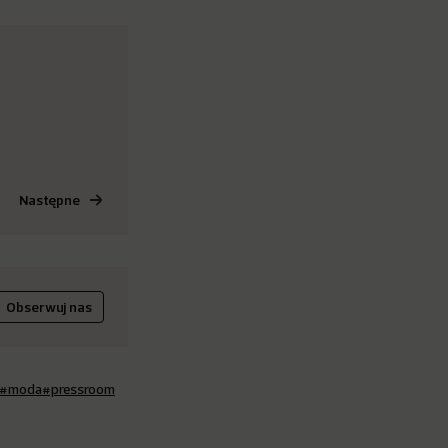
Następne
Obserwuj nas
#moda
#pressroom