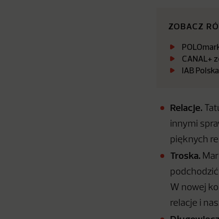
ZOBACZ R
POLOmarke
CANAL+ zo
IAB Polsk
Relacje.
Tat
innymi spra
pięknych rel
Troska.
Mark
podchodzi
W nowej ko
relacje i na
Długowiecz