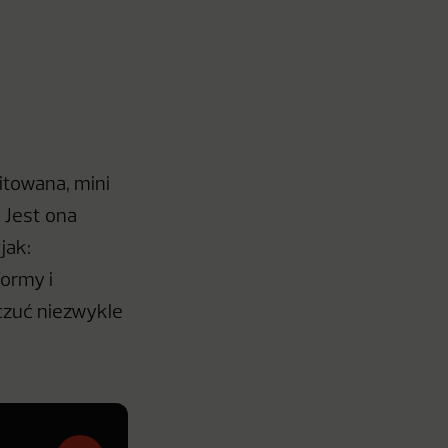
itowana, mini
. Jest ona
jak:
formy i
oczuć niezwykle