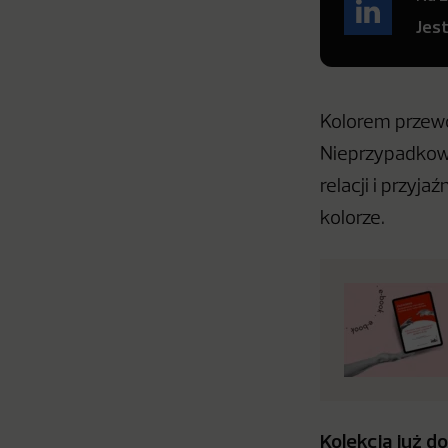
Jes
Kolorem przewo
Nieprzypadkowo!
relacji i przyj
kolorze.
Kolekcja już 