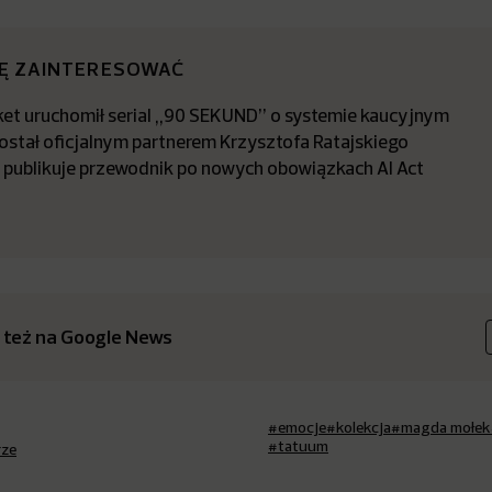
IĘ ZAINTERESOWAĆ
t uruchomił serial „90 SEKUND” o systemie kaucyjnym
stał oficjalnym partnerem Krzysztofa Ratajskiego
a publikuje przewodnik po nowych obowiązkach AI Act
 też na Google News
#emocje
#kolekcja
#magda mołek
#tatuum
rze