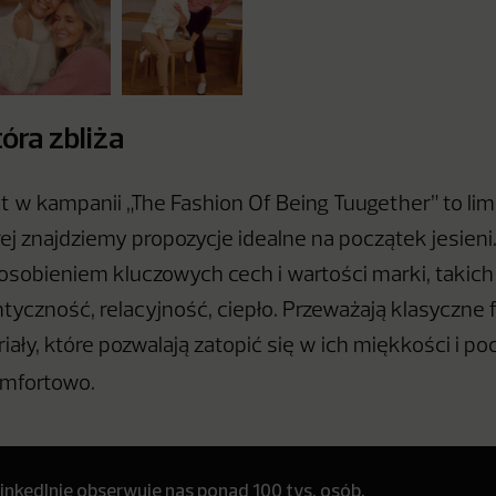
óra zbliża
w kampanii „The Fashion Of Being Tuugether” to lim
ej znajdziemy propozycje idealne na początek jesieni
obieniem kluczowych cech i wartości marki, takich 
tyczność, relacyjność, ciepło. Przeważają klasyczne 
iały, które pozwalają zatopić się w ich miękkości i p
omfortowo.
inkedInie obserwuje nas ponad 100 tys. osób.