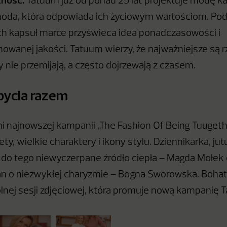
Tatuum już od ponad 25 lat projektuje modę k
moda, która odpowiada ich życiowym wartościom. Po
h kapsuł marce przyświeca idea ponadczasowości i
owanej jakości. Tatuum wierzy, że najważniejsze są rz
y nie przemijają, a często dojrzewają z czasem.
bycia razem
najnowszej kampanii „The Fashion Of Being Tuugeth
ty, wielkie charaktery i ikony stylu. Dziennikarka, ju
 do tego niewyczerpane źródło ciepła – Magda Mołek 
 o niezwykłej charyzmie – Bogna Sworowska. Bohate
lnej sesji zdjęciowej, która promuje nową kampanię 