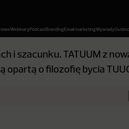
amowe
Webinary
Podcast
Branding
Email marketing
Wywiady
Outdoo
ach i szacunku. TATUUM z now
ą opartą o filozofię bycia T