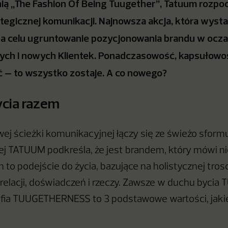
ią „The Fashion Of Being Tuugether”, Tatuum rozp
ategicznej komunikacji. Najnowsza akcja, która wyst
na celu ugruntowanie pozycjonowania brandu w ocz
ch i nowych Klientek. Ponadczasowość, kapsułowoś
ć – to wszystko zostaje. A co nowego?
bycia razem
wej ścieżki komunikacyjnej łączy się ze świeżo sfor
órej TATUUM podkreśla, że jest brandem, który mówi ni
to podejście do życia, bazujące na holistycznej trosc
relacji, doświadczeń i rzeczy. Zawsze w duchu bycia
ozofia TUUGETHERNESS to 3 podstawowe wartości, jaki