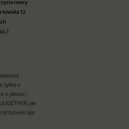
oczyna nowy
artowała 12
ach
ć, i
mułowaną
e tylko o
e o jakość i
 TUUGETHER, jak
e przyświecają