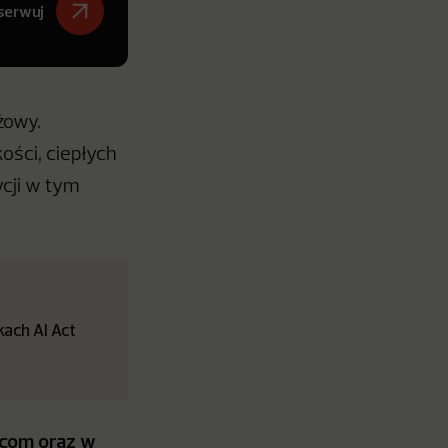
serwuj
żowy.
ości, ciepłych
ycji w tym
ach AI Act
M.com
oraz w