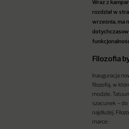
Wraz z kampan
rozdział w str
września, ma 
dotychczasowy
funkcjonalnoś
Filozofia 
Inauguracja no
filozofią, w kt
modzie. Tatuum 
szacunek – do 
najdłużej. Fil
marce: