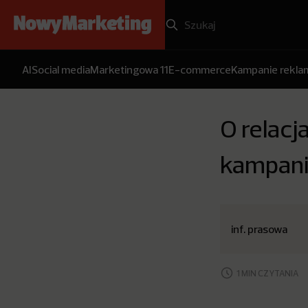
AI
Social media
Marketingowa 11
E-commerce
Kampanie rekl
O relacj
kampani
inf. prasowa
1 MIN CZYTANIA