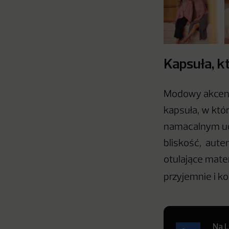
Kapsuła, kt
Modowy akcent 
kapsuła, w któr
namacalnym uos
bliskość, auten
otulające mater
przyjemnie i k
Na L