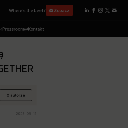
Where's the beef?
Zobacz
r
Pressroom
@Kontakt
ą
UUGETHER
O autorze
2023-09-15