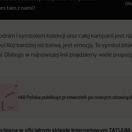
Ob
teś tam z nami?
dnim i symbolem kolekcji oraz całej kampanii jest ró
 Róż bardziej niż barwą, jest emocją. To symbol blisk
aźni. Dlatego w najnowszej linii znajdziemy wiele propoz
IAB Polska publikuje przewodnik po nowych obowiązk
dostępna w oficjalnym sklepie internetowym TATUU