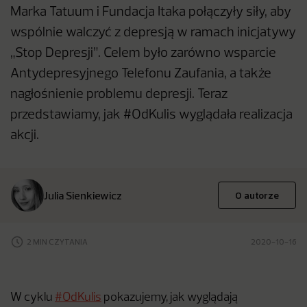
Marka Tatuum i Fundacja Itaka połączyły siły, aby
wspólnie walczyć z depresją w ramach inicjatywy
„Stop Depresji”. Celem było zarówno wsparcie
Antydepresyjnego Telefonu Zaufania, a także
nagłośnienie problemu depresji. Teraz
przedstawiamy, jak #OdKulis wyglądała realizacja
akcji.
Julia Sienkiewicz
O autorze
2 MIN CZYTANIA
2020-10-16
W cyklu
#OdKulis
pokazujemy, jak wyglądają