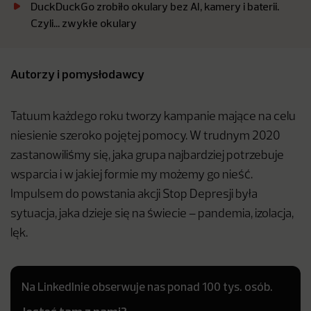
DuckDuckGo zrobiło okulary bez AI, kamery i baterii.
Czyli… zwykłe okulary
Autorzy i pomysłodawcy
Tatuum każdego roku tworzy kampanie mające na celu
niesienie szeroko pojętej pomocy. W trudnym 2020
zastanowiliśmy się, jaka grupa najbardziej potrzebuje
wsparcia i w jakiej formie my możemy go nieść.
Impulsem do powstania akcji Stop Depresji była
sytuacja, jaka dzieje się na świecie – pandemia, izolacja,
lęk.
Na LinkedInie obserwuje nas ponad 100 tys. osób.