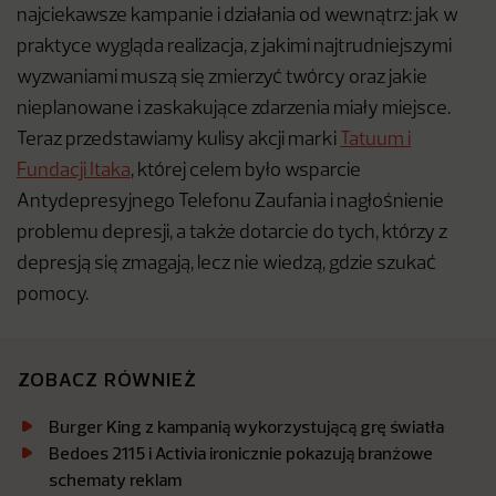
najciekawsze kampanie i działania od wewnątrz: jak w
praktyce wygląda realizacja, z jakimi najtrudniejszymi
wyzwaniami muszą się zmierzyć twórcy oraz jakie
nieplanowane i zaskakujące zdarzenia miały miejsce.
Teraz przedstawiamy kulisy akcji marki
Tatuum i
Fundacji Itaka
, której celem było wsparcie
Antydepresyjnego Telefonu Zaufania i nagłośnienie
problemu depresji, a także dotarcie do tych, którzy z
depresją się zmagają, lecz nie wiedzą, gdzie szukać
pomocy.
ZOBACZ RÓWNIEŻ
Burger King z kampanią wykorzystującą grę światła
Bedoes 2115 i Activia ironicznie pokazują branżowe
schematy reklam