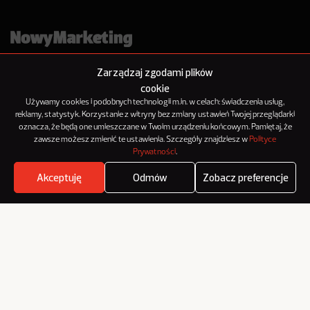
Zarządzaj zgodami plików
cookie
Używamy cookies i podobnych technologii m.in. w celach: świadczenia usług,
reklamy, statystyk. Korzystanie z witryny bez zmiany ustawień Twojej przeglądarki
oznacza, że będą one umieszczane w Twoim urządzeniu końcowym. Pamiętaj, że
O NowymMarketingu
zawsze możesz zmienić te ustawienia. Szczegóły znajdziesz w
Polityce
Reklama
Prywatności
.
Kontakt
Akceptuję
Odmów
Zobacz preferencje
Polityka Prywatności
Where's the beef?
Zobacz
Kanał RSS
Mapa artykułów
© 2012-2025
NowyMarketing jest marką 143Media Sp. z o.o.