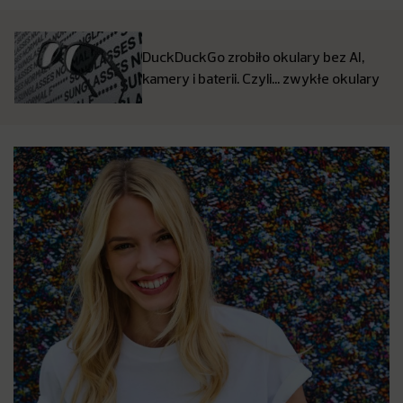
DuckDuckGo zrobiło okulary bez AI,
kamery i baterii. Czyli… zwykłe okulary