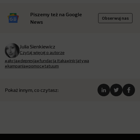
Piszemy też na Google
Obserwuj nas
News
Julia Sienkiewicz
Czytaj więcej o autorze
#akcja
#depresja
#fundacja itaka
#inicjatywa
#kampania
#pomoc
#tatuum
Pokaż innym, co czytasz: