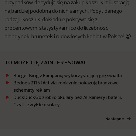
przypadków, decydują się na zakup koszulki z ilustracją
najbardziej podobną do nich samych. Popyt danego
rodzaju koszulki dokładnie pokrywa się z
procentowymi statystykami co do liczebności
blondynek, brunetek i rudowłosych kobiet w Polsce! 😉
TO MOŻE CIĘ ZAINTERESOWAĆ
Burger King z kampanią wykorzystującą grę światła
Bedoes 2115 i Activia ironicznie pokazują branżowe
schematy reklam
DuckDuckGo zrobiło okulary bez AI, kamery i baterii.
Czyli… zwykłe okulary
Następne