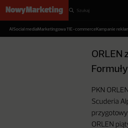
AI
Social media
Marketingowa 11
E-commerce
Kampanie rekl
ORLEN z
Formuły 
PKN ORLEN 
Scuderia Al
przygotowy
ORLEN piąty