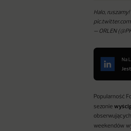
Halo, ruszamy!
pic.twitter.co
— ORLEN (@PK
Na L
Jes
Popularność Fo
wyścig
sezonie
obserwujących 
weekendów w