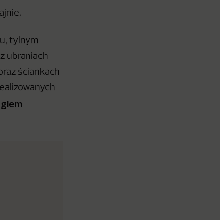
jnie.
u, tylnym
az ubraniach
oraz ściankach
ealizowanych
ngiem