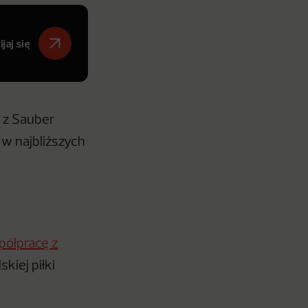
jaj się
 z Sauber
w najbliższych
półpracę z
kiej piłki