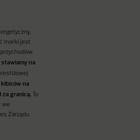
ergetyczny,
ć marki jest
wa przychodów
 stawiamy na
prestiżowej
 kibiców na
 za granicą.
To
ć we
zes Zarządu