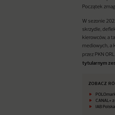
Początek zmag
W sezonie 202
skrzydle, defl
kierowców, a t
mediowych, a 
przez PKN ORL
tytularnym zes
ZOBACZ R
POLOmarke
CANAL+ zo
IAB Polsk