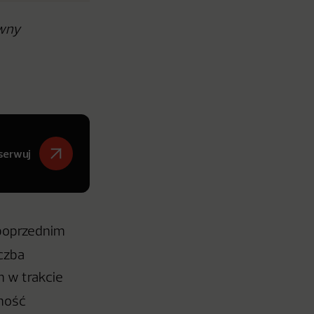
ówny
serwuj
 poprzednim
iczba
 w trakcie
lność