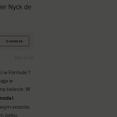
der Nyck de
O autorze
2023-01-27
ki w Formule 1
maga w
 na świecie. W
noda i
owym sezonie,
m Jorku.