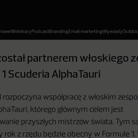
amowe
Webinary
Podcast
Branding
Email marketing
Wywiady
Outdoo
ostał partnerem włoskiego z
1 Scuderia AlphaTauri
rozpoczyna współpracę z włoskim zesp
phaTauri, którego głównym celem jest
wanie przyszłych mistrzów świata. Tym
 rok z rzędu będzie obecny w Formule 1