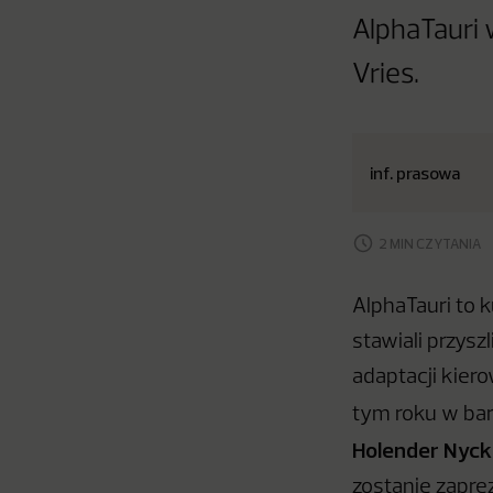
AlphaTauri 
Vries.
inf. prasowa
2 MIN CZYTANIA
AlphaTauri to 
stawiali przys
adaptacji kier
tym roku w ba
Holender Nyck
zostanie zapre