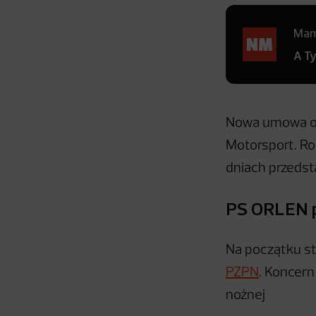
Mamy
A T
Nowa umowa oz
Motorsport. Ro
dniach przedst
PS ORLEN p
Na początku st
PZPN
. Koncern
nożnej