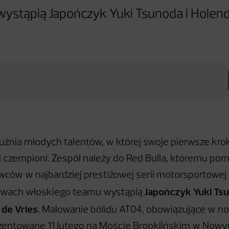
wystąpią Japończyk Yuki Tsunoda i Holen
kuźnia młodych talentów, w której swoje pierwsze kro
zli czempioni. Zespół należy do Red Bulla, któremu po
owców w najbardziej prestiżowej serii motorsportowej
Japończyk Yuki Tsu
rwach włoskiego teamu wystąpią
 de Vries
. Malowanie bolidu AT04, obowiązujące w n
zentowane 11 lutego na Moście Brooklińskim w Nowy