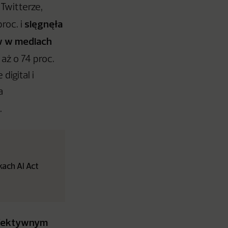
Twitterze,
sięgnęła
roc. i
w w mediach
 aż o 74 proc.
digital i
a
.
ach AI Act
fektywnym