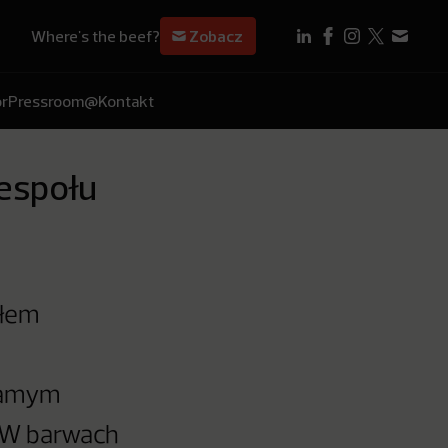
Where's the beef?
Zobacz
r
Pressroom
@Kontakt
espołu
ołem
 samym
. W barwach