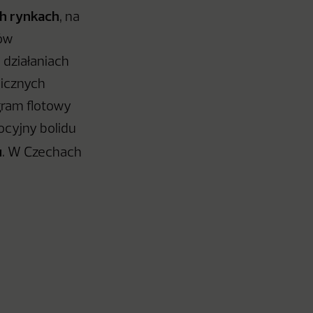
ch rynkach
, na
ców
działaniach
licznych
gram flotowy
ocyjny bolidu
u
. W Czechach