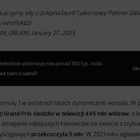
 Łączymy siły z @AlphaTauriF1 jako nowy Partner Gł
m/vvtsfhA62r
N_ORLEN) January 27, 2023
inkedInie obserwuje nas ponad 100 tys. osób.
Ob
teś tam z nami?
rmuły 1 w ostatnich latach dynamicznie wzrosła. W
i Grand Prix śledziło w telewizji 445 mln widzów
, a l
zmagania najlepszych kierowców na świecie z trybun
przekroczyła 5 mln
yścigowych
. W 2021 roku ogląda