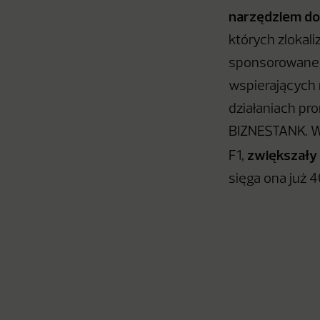
narzędziem do
których zlokal
sponsorowanego
wspierających 
działaniach pr
BIZNESTANK. Ws
zwiększały
F1,
sięga ona już 4