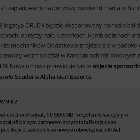
ań zaplanowano na pierwszy weekend marca w Bahra
3 logotyp ORLEN będzie eksponowany na nosie bolid
ektorach, obręczy halo, lusterkach, kombinezonach or
akże mechaników. Dodatkowo znajdzie się w padoku 
kierowcy wezmą udział w kampaniach reklamowych r
objęcie sponsori
EN. Nowa umowa przewiduje także
połu Scuderia AlphaTauri Esports.
ÓWNIEŻ
t uruchomił serial „90 SEKUND” o systemie kaucyjnym
stał oficjalnym partnerem Krzysztofa Ratajskiego
a publikuje przewodnik po nowych obowiązkach AI Act