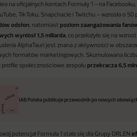
eo na oficjalnych kontach Formuły 1 – na Facebooku, 
uTube, TikToku, Snapchacie i Twitchu – wzrosła o 50 p
rdów odsłon
poziom zaangażowania fanó
, natomiast
ych wyniósł 1,5 miliarda
, co przełożyło się na wzrost
uderia AlphaTauri jest znana z aktywności w obszarze 
kawych formatów marketingowych. Skumulowana liczb
przekracza 6,5 mln
 profile społecznościowe zespołu
IAB Polska publikuje przewodnik po nowych obowiązk
e
swój potencjał Formuła 1 stała się dla Grupy ORLEN