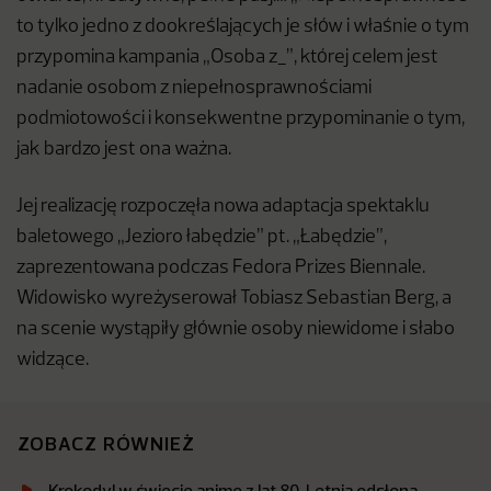
to tylko jedno z dookreślających je słów i właśnie o tym
przypomina kampania „Osoba z_”, której celem jest
nadanie osobom z niepełnosprawnościami
podmiotowości i konsekwentne przypominanie o tym,
jak bardzo jest ona ważna.
Jej realizację rozpoczęła nowa adaptacja spektaklu
baletowego „Jezioro łabędzie” pt. „Łabędzie”,
zaprezentowana podczas Fedora Prizes Biennale.
Widowisko wyreżyserował Tobiasz Sebastian Berg, a
na scenie wystąpiły głównie osoby niewidome i słabo
widzące.
ZOBACZ RÓWNIEŻ
Krokodyl w świecie anime z lat 80. Letnia odsłona