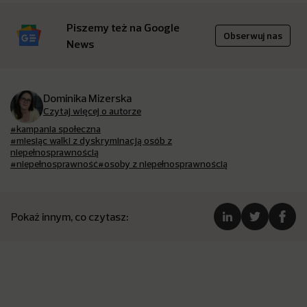
Piszemy też na Google
Obserwuj nas
News
Dominika Mizerska
Czytaj więcej o autorze
#kampania społeczna
#miesiąc walki z dyskryminacją osób z
niepełnosprawnością
#niepełnosprawność
#osoby z niepełnosprawnością
Pokaż innym, co czytasz: