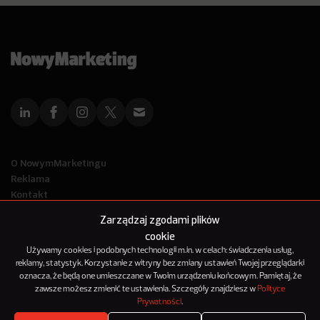
O NowymMarketingu
Reklama
Kontakt
Polityka Prywatności
Zarządzaj zgodami plików
Kanał RSS
cookie
Mapa artykułów
Używamy cookies i podobnych technologii m.in. w celach: świadczenia usług,
reklamy, statystyk. Korzystanie z witryny bez zmiany ustawień Twojej przeglądarki
oznacza, że będą one umieszczane w Twoim urządzeniu końcowym. Pamiętaj, że
© 2012-2025
zawsze możesz zmienić te ustawienia. Szczegóły znajdziesz w
Polityce
NowyMarketing jest marką 143Media Sp. z o.o.
Prywatności
.