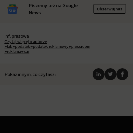
Piszemy też na Google
Obserwuj nas
News
inf. prasowa
Czytaj więcej o autorze
#iab
#podatek
#podatek reklamowy
#pressroom
#reklama
#sar
Pokaż innym, co czytasz: