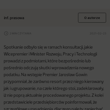
inf. prasowa
O autorze
2 MIN CZYTANIA
2021-02-23
Spotkanie odbyło się w ramach konsultacji, jakie
Wicepremier i Minister Rozwoju, Pracy i Technologii
prowadzi z podmiotami, które bezpośrednio lub
pośrednio odczują skutki wprowadzenia nowego
podatku. Na wstępie Premier Jarosław Gowin
przypomniał, że zarówno resort przez niego kierowany
jak i ugrupowanie, na czele którego stoi, zadeklarowały,
iż nie poprą aktualnie procedowanego projektu. Z kolei
przedstawiciele przedsiębiorców poinformowali, że
szczegółowe uzasadnienia, dlaczego należy zaniechać