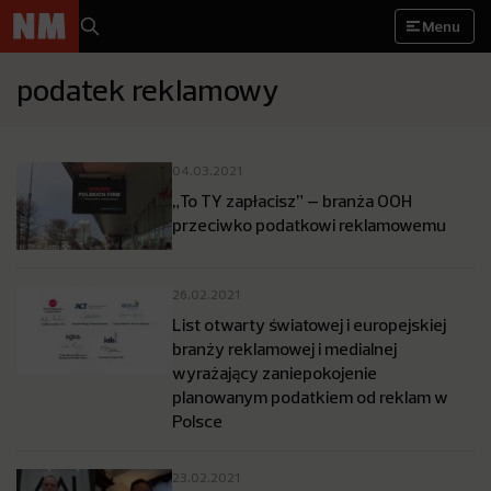
Menu
podatek reklamowy
04.03.2021
„To TY zapłacisz” – branża OOH
przeciwko podatkowi reklamowemu
26.02.2021
List otwarty światowej i europejskiej
branży reklamowej i medialnej
wyrażający zaniepokojenie
planowanym podatkiem od reklam w
Polsce
23.02.2021