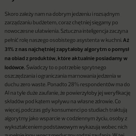
Skoro zależy nam na dobrym jedzeniu i rozsądnym
zarządzaniu budżetem, coraz chętniej sięgamy po
nowoczesne ułatwienia. Sztuczna inteligencja zaczyna
Aż
pełnić rolę naszego osobistego asystenta w kuchni.
31% z nas najchętniej zapytałoby algorytm o pomysł
na obiad z produktów, które aktualnie posiadamy w
lodówce.
Świadczy to o potrzebie sprytnego
oszczędzania i ograniczania marnowania jedzenia w
duchu zero waste. Ponadto 28% respondentów ma do
AI na tyle duże zaufanie, że powierzyłoby jej weryfikację
składów pod kątem wpływu na własne zdrowie. Co
więcej, podczas gdy konsumenci po studiach traktują
algorytmy jako wsparcie w codziennym życiu, osoby z
wykształceniem podstawowym wykazują wobec nich
zupełnie inny, wręcz medyczny rodzaj zaufania. W tej