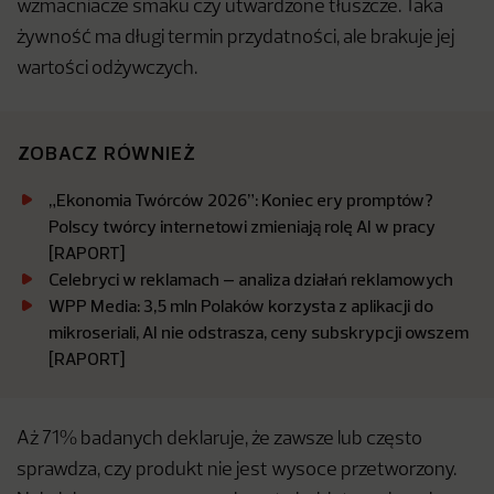
wzmacniacze smaku czy utwardzone tłuszcze. Taka
żywność ma długi termin przydatności, ale brakuje jej
wartości odżywczych.
ZOBACZ RÓWNIEŻ
„Ekonomia Twórców 2026”: Koniec ery promptów?
Polscy twórcy internetowi zmieniają rolę AI w pracy
[RAPORT]
Celebryci w reklamach – analiza działań reklamowych
WPP Media: 3,5 mln Polaków korzysta z aplikacji do
mikroseriali, AI nie odstrasza, ceny subskrypcji owszem
[RAPORT]
Aż 71% badanych deklaruje, że zawsze lub często
sprawdza, czy produkt nie jest wysoce przetworzony.