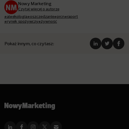
Nowy Marketing
Czytaj więcej o autorze
#ai
#ekologia
#oszczędzanie
#prcn
#raport
#rynek spożywczy
#żywność
Pokaż innym, co czytasz: