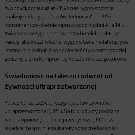
kształtuje dziś zdecydowany bunt przeciwko sztucznej
żywności, ponieważ aż 71% z nas rygorystycznie
analizuje składy produktów. Jednocześnie, 31%
konsumentów chętnie wpuszcza do kuchni AI, a 14%
świadomie rezygnuje ze zwrotów butelek, traktując
kaucję jako koszt własnej wygody. Cena nadal odgrywa
istotną rolę, jednak jako społeczeństwo coraz rzadziej
godzimy się na kompromisy kosztem naszego zdrowia.
Świadomość na talerzu i odwrót od
żywności ultraprzetworzonej
Polacy coraz częściej rezygnują z tzw. żywności
ultraprzetworzonej (UPF). Są to produkty poddane
wielostopniowej obróbce przemysłowej, które w
składzie mają m.in. emulgatory, sztuczne barwniki,