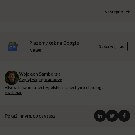
Następne
Piszemy też na Google
Obserwuj nas
News
Wojciech Samborski
Czytaj więcej o autorze
#livewebinar
#martech
#polskie martechy
#technologia
#webinar
Pokaż innym, co czytasz: