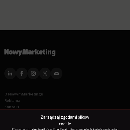
O NowymMarketingu
Reklama
Kontakt
Polityka Prywatności
Zarządzaj zgodami plików
Kanał RSS
cookie
Mapa artykułów
Używamy cookies i podobnych technologii m.in. w celach: świadczenia usług,