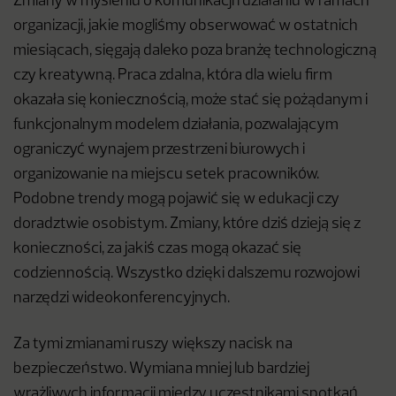
Zmiany w myśleniu o komunikacji i działaniu w ramach
organizacji, jakie mogliśmy obserwować w ostatnich
miesiącach, sięgają daleko poza branżę technologiczną
czy kreatywną. Praca zdalna, która dla wielu firm
okazała się koniecznością, może stać się pożądanym i
funkcjonalnym modelem działania, pozwalającym
ograniczyć wynajem przestrzeni biurowych i
organizowanie na miejscu setek pracowników.
Podobne trendy mogą pojawić się w edukacji czy
doradztwie osobistym. Zmiany, które dziś dzieją się z
konieczności, za jakiś czas mogą okazać się
codziennością. Wszystko dzięki dalszemu rozwojowi
narzędzi wideokonferencyjnych.
Za tymi zmianami ruszy większy nacisk na
bezpieczeństwo. Wymiana mniej lub bardziej
wrażliwych informacji między uczestnikami spotkań