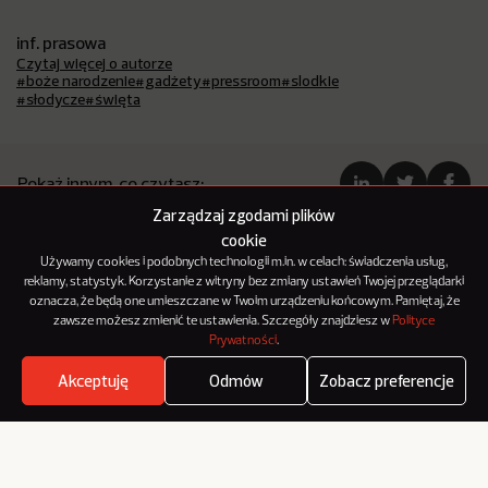
inf. prasowa
Czytaj więcej o autorze
#boże narodzenie
#gadżety
#pressroom
#slodkie
#słodycze
#święta
Pokaż innym, co czytasz:
Zarządzaj zgodami plików
cookie
Używamy cookies i podobnych technologii m.in. w celach: świadczenia usług,
reklamy, statystyk. Korzystanie z witryny bez zmiany ustawień Twojej przeglądarki
oznacza, że będą one umieszczane w Twoim urządzeniu końcowym. Pamiętaj, że
zawsze możesz zmienić te ustawienia. Szczegóły znajdziesz w
Polityce
Prywatności
.
Akceptuję
Odmów
Zobacz preferencje
Where's the beef?
Zobacz