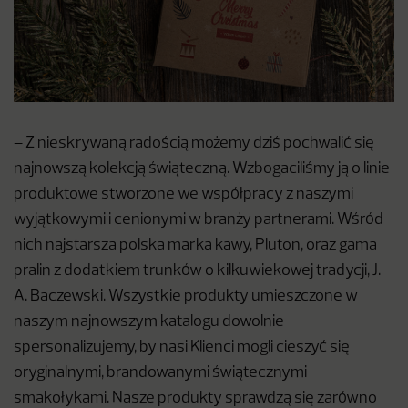
– Z nieskrywaną radością możemy dziś pochwalić się
najnowszą kolekcją świąteczną. Wzbogaciliśmy ją o linie
produktowe stworzone we współpracy z naszymi
wyjątkowymi i cenionymi w branży partnerami. Wśród
nich najstarsza polska marka kawy, Pluton, oraz gama
pralin z dodatkiem trunków o kilkuwiekowej tradycji, J.
A. Baczewski. Wszystkie produkty umieszczone w
naszym najnowszym katalogu dowolnie
spersonalizujemy, by nasi Klienci mogli cieszyć się
oryginalnymi, brandowanymi świątecznymi
smakołykami. Nasze produkty sprawdzą się zarówno