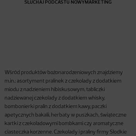
SŁUCHAJ PODCASTU NOWYMARKETING
Wśród produktów bożonarodzeniowych znajdziemy
m.in.: asortyment pralinek z czekolady z dodatkiem
miodu z nadzieniem hibiskusowym, tabliczki
nadziewanej czekolady z dodatkiem whisky,
bombonierki pralin z dodatkiem kawy, paczki
apetycznych bakalii, herbaty w puszkach, świąteczne
kartki z czekoladowymi bombkami czy aromatyczne
ciasteczka korzenne. Czekolady i praliny firmy Slodkie