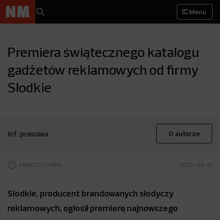
Menu
Premiera świątecznego katalogu
gadżetów reklamowych od firmy
Slodkie
inf. prasowa
O autorze
1 MIN CZYTANIA
2022-09-13
Slodkie, producent brandowanych słodyczy
reklamowych, ogłosił premierę najnowszego