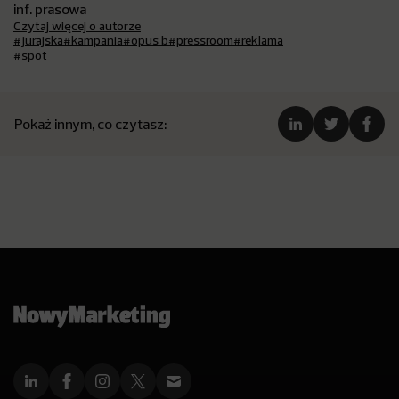
inf. prasowa
Czytaj więcej o autorze
#jurajska
#kampania
#opus b
#pressroom
#reklama
#spot
Pokaż innym, co czytasz: