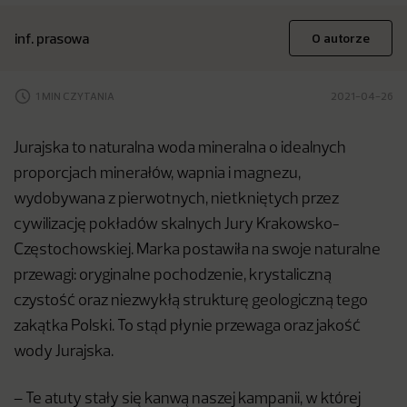
inf. prasowa
O autorze
1 MIN CZYTANIA
2021-04-26
Jurajska to naturalna woda mineralna o idealnych
proporcjach minerałów, wapnia i magnezu,
wydobywana z pierwotnych, nietkniętych przez
cywilizację pokładów skalnych Jury Krakowsko-
Częstochowskiej. Marka postawiła na swoje naturalne
przewagi: oryginalne pochodzenie, krystaliczną
czystość oraz niezwykłą strukturę geologiczną tego
zakątka Polski. To stąd płynie przewaga oraz jakość
wody Jurajska.
– Te atuty stały się kanwą naszej kampanii, w której