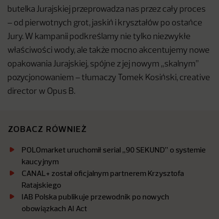
butelka Jurajskiej przeprowadza nas przez cały proces
– od pierwotnych grot, jaskiń i kryształów po ostańce
Jury. W kampanii podkreślamy nie tylko niezwykłe
właściwości wody, ale także mocno akcentujemy nowe
opakowania Jurajskiej, spójne z jej nowym „skalnym”
pozycjonowaniem – tłumaczy Tomek Kosiński, creative
director w Opus B.
ZOBACZ RÓWNIEŻ
POLOmarket uruchomił serial „90 SEKUND” o systemie
kaucyjnym
CANAL+ został oficjalnym partnerem Krzysztofa
Ratajskiego
IAB Polska publikuje przewodnik po nowych
obowiązkach AI Act