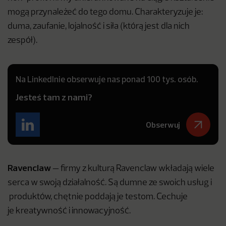
mogą przynależeć do tego domu. Charakteryzuje je:
duma, zaufanie, lojalność i siła (którą jest dla nich
zespół).
Na LinkedInie obserwuje nas ponad 100 tys. osób.
Jesteś tam z nami?
Obserwuj
Ravenclaw
— firmy z kulturą Ravenclaw wkładają wiele
serca w swoją działalność. Są dumne ze swoich usług i
produktów, chętnie poddają je testom. Cechuje
je kreatywność i innowacyjność.