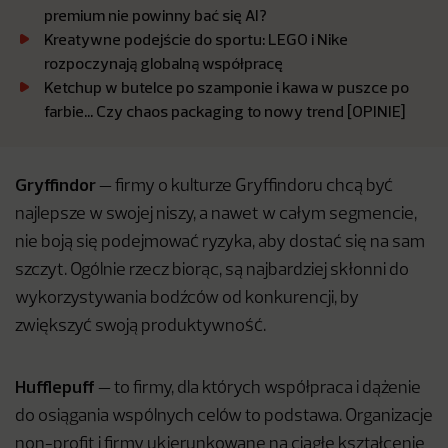
premium nie powinny bać się AI?
Kreatywne podejście do sportu: LEGO i Nike
rozpoczynają globalną współpracę
Ketchup w butelce po szamponie i kawa w puszce po
farbie… Czy chaos packaging to nowy trend [OPINIE]
Gryffindor
— firmy o kulturze Gryffindoru chcą być
najlepsze w swojej niszy, a nawet w całym segmencie,
nie boją się podejmować ryzyka, aby dostać się na sam
szczyt. Ogólnie rzecz biorąc, są najbardziej skłonni do
wykorzystywania bodźców od konkurencji, by
zwiększyć swoją produktywność.
Hufflepuff
— to firmy, dla których współpraca i dążenie
do osiągania wspólnych celów to podstawa. Organizacje
non-profit i firmy ukierunkowane na ciągłe kształcenie