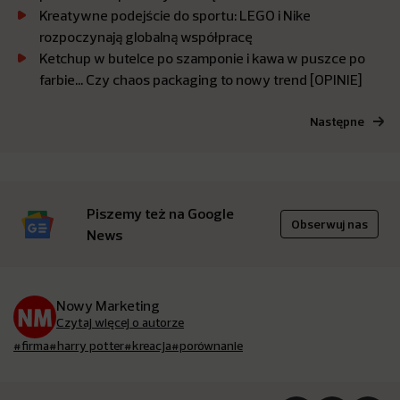
Kreatywne podejście do sportu: LEGO i Nike
rozpoczynają globalną współpracę
Ketchup w butelce po szamponie i kawa w puszce po
farbie… Czy chaos packaging to nowy trend [OPINIE]
Następne
Piszemy też na Google
Obserwuj nas
News
Nowy Marketing
Czytaj więcej o autorze
#firma
#harry potter
#kreacja
#porównanie