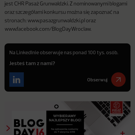
jest CHR Pasaż Grunwaldzki. Z nominowanymi blogami
oraz szczegółami konkursu można się zapoznać na
stronach: www.pasazgrunwaldzki.pl oraz
www.facebook.com/BlogDayWroclaw.
Na LinkedInie obserwuje nas ponad 100 tys. osób.
Jesteś tam z nami?
Obserwuj