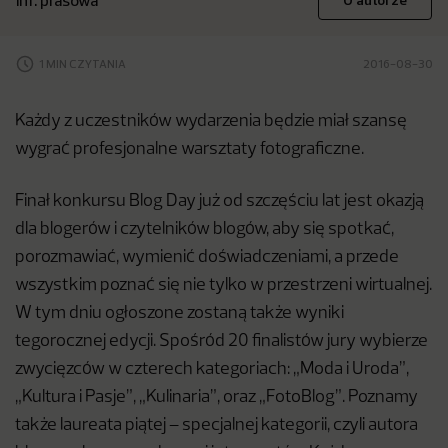
inf. prasowa
O autorze
1 MIN CZYTANIA
2016-08-30
Każdy z uczestników wydarzenia będzie miał szansę
wygrać profesjonalne warsztaty fotograficzne.
Finał konkursu Blog Day już od szczęściu lat jest okazją
dla blogerów i czytelników blogów, aby się spotkać,
porozmawiać, wymienić doświadczeniami, a przede
wszystkim poznać się nie tylko w przestrzeni wirtualnej.
W tym dniu ogłoszone zostaną także wyniki
tegorocznej edycji. Spośród 20 finalistów jury wybierze
zwycięzców w czterech kategoriach: „Moda i Uroda”,
„Kultura i Pasje”, „Kulinaria”, oraz „FotoBlog”. Poznamy
także laureata piątej – specjalnej kategorii, czyli autora