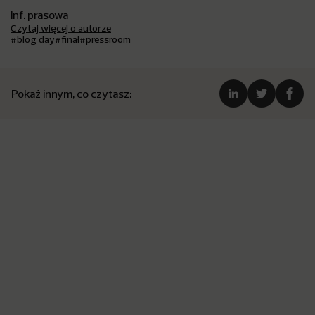
inf. prasowa
Czytaj więcej o autorze
#blog day
#finał
#pressroom
Pokaż innym, co czytasz: