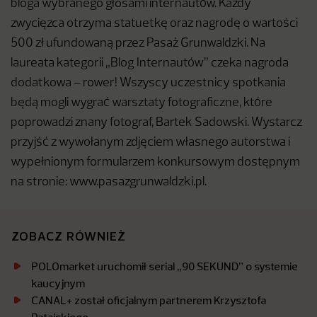
bloga wybranego głosami internautów. Każdy
zwycięzca otrzyma statuetkę oraz nagrodę o wartości
500 zł ufundowaną przez Pasaż Grunwaldzki. Na
laureata kategorii „Blog Internautów” czeka nagroda
dodatkowa – rower! Wszyscy uczestnicy spotkania
będą mogli wygrać warsztaty fotograficzne, które
poprowadzi znany fotograf, Bartek Sadowski. Wystarcz
przyjść z wywołanym zdjęciem własnego autorstwa i
wypełnionym formularzem konkursowym dostępnym
na stronie: www.pasazgrunwaldzki.pl.
ZOBACZ RÓWNIEŻ
POLOmarket uruchomił serial „90 SEKUND” o systemie
kaucyjnym
CANAL+ został oficjalnym partnerem Krzysztofa