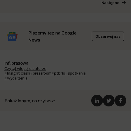
Następne
Piszemy też na Google
Obserwuj nas
News
inf. prasowa
Czytaj więcej o autorze
#insight clash
#pressroom
#ptbrio
#spotkania
#wydarzenia
Pokaż innym, co czytasz: