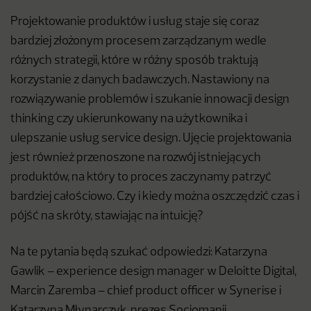
Projektowanie produktów i usług staje się coraz
bardziej złożonym procesem zarządzanym wedle
różnych strategii, które w różny sposób traktują
korzystanie z danych badawczych. Nastawiony na
rozwiązywanie problemów i szukanie innowacji design
thinking czy ukierunkowany na użytkownika i
ulepszanie usług service design. Ujęcie projektowania
jest również przenoszone na rozwój istniejących
produktów, na który to proces zaczynamy patrzyć
bardziej całościowo. Czy i kiedy można oszczędzić czas i
pójść na skróty, stawiając na intuicję?
Na te pytania będą szukać odpowiedzi: Katarzyna
Gawlik – experience design manager w Deloitte Digital,
Marcin Zaremba – chief product officer w Synerise i
Katarzyna Młynarczyk, prezes Socjomanii.