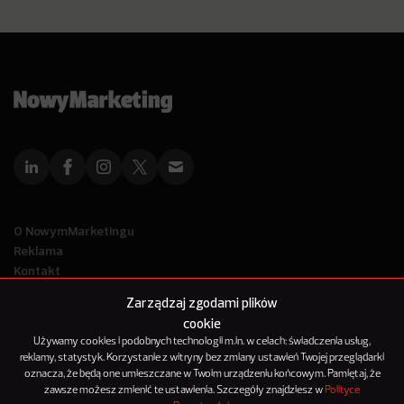
O NowymMarketingu
Reklama
Kontakt
Polityka Prywatności
Zarządzaj zgodami plików
Kanał RSS
cookie
Mapa artykułów
Używamy cookies i podobnych technologii m.in. w celach: świadczenia usług,
reklamy, statystyk. Korzystanie z witryny bez zmiany ustawień Twojej przeglądarki
oznacza, że będą one umieszczane w Twoim urządzeniu końcowym. Pamiętaj, że
© 2012-2025
zawsze możesz zmienić te ustawienia. Szczegóły znajdziesz w
Polityce