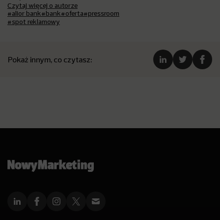
Czytaj więcej o autorze
#alior bank
#bank
#oferta
#pressroom
#spot reklamowy
Pokaż innym, co czytasz: