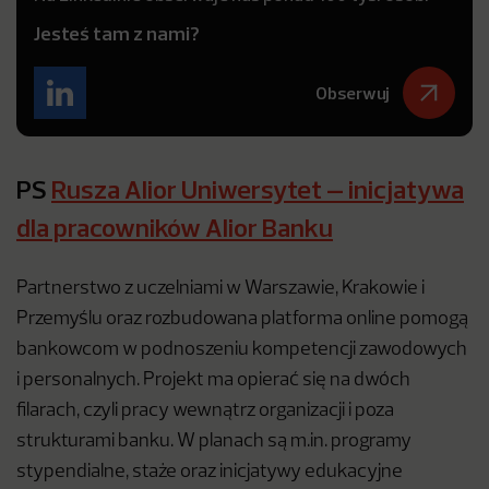
Jesteś tam z nami?
Obserwuj
PS
Rusza Alior Uniwersytet – inicjatywa
dla pracowników Alior Banku
Partnerstwo z uczelniami w Warszawie, Krakowie i
Przemyślu oraz rozbudowana platforma online pomogą
bankowcom w podnoszeniu kompetencji zawodowych
i personalnych. Projekt ma opierać się na dwóch
filarach, czyli pracy wewnątrz organizacji i poza
strukturami banku. W planach są m.in. programy
stypendialne, staże oraz inicjatywy edukacyjne