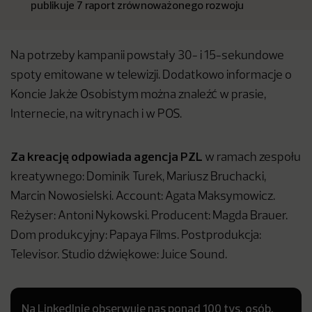
publikuje 7 raport zrównoważonego rozwoju
Na potrzeby kampanii powstały 30- i 15-sekundowe
spoty emitowane w telewizji. Dodatkowo informacje o
Koncie Jakże Osobistym można znaleźć w prasie,
Internecie, na witrynach i w POS.
Za kreację odpowiada agencja PZL
w ramach zespołu
kreatywnego: Dominik Turek, Mariusz Bruchacki,
Marcin Nowosielski. Account: Agata Maksymowicz.
Reżyser: Antoni Nykowski. Producent: Magda Brauer.
Dom produkcyjny: Papaya Films. Postprodukcja:
Televisor. Studio dźwiękowe: Juice Sound.
Na LinkedInie obserwuje nas ponad 100 tys. osób.