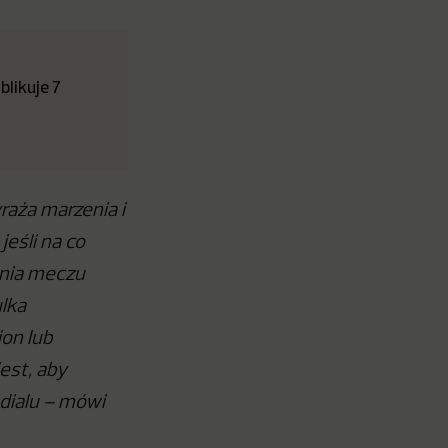
likuje 7
aża marzenia i
jeśli na co
enia meczu
ulka
ion lub
est, aby
dialu – mówi