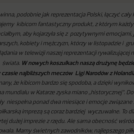
inna, podobnie jak reprezentacja Polski, łączyć cały 
ajemy kibicom fantastyczny produkt, z którym każdy
ciałbym, aby kojarzyła się z pozytywnymi emocjami, 
rszych, kobiety i mężczyzn, którzy w listopadzie i gr
ądania w telewizji naszej reprezentacji rywalizującej 
W nowych koszulkach naszą drużynę będzi
 świata.
 czasie najbliższych meczów Ligi Narodów z Holandią
any, że kibicom bardzo się spodoba, a dzięki wyniko
a mundialu w Katarze zyska miano „historycznej”. D
ły niespełna ponad dwa miesiące i emocje związane 
piłkarską imprezą są coraz bardziej wyczuwalne. To dl
tej dużej imprezie z rzędu. Ale sama obecność wśró
dowala. Mamy świetnych zawodników, najlepszego piłk