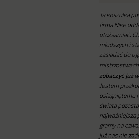
Ta koszulka pow
firmą Nike odd
utożsamiać. Ch
młodszych i sta
zasiadać do ogl
mistrzostwach
zobaczyć już w
Jestem przekon
osiągniętemu n
świata pozosta
najważniejszą 
gramy na czwar
już nas nie za