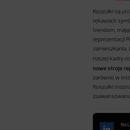
Koszulki są utr
rękawach symbo
trendom, mają
reprezentacji P
zamieszkania.
naszej kadry n
nowe stroje re
zarówno w int
Koszulki możn
zaawansowania
Na L