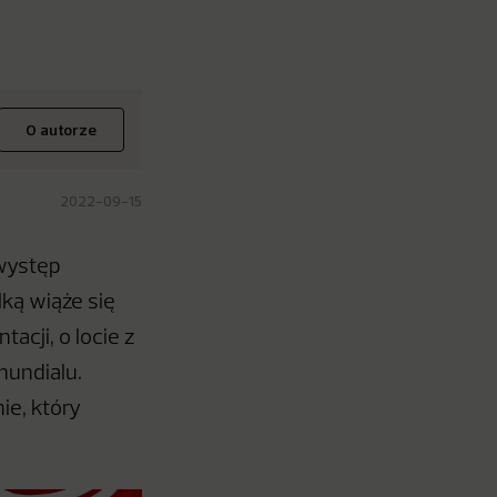
O autorze
2022-09-15
występ
ką wiąże się
tacji, o locie z
mundialu.
ie, który