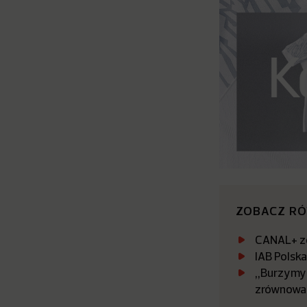
ZOBACZ R
CANAL+ zo
IAB Polsk
„Burzymy 
zrównowa