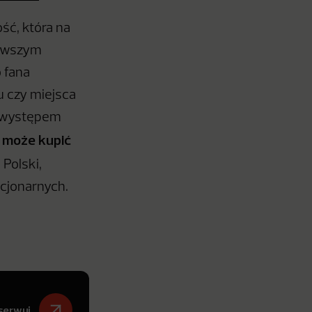
ość, która na
nowszym
 fana
u czy miejsca
z występem
h może kupić
 Polski,
acjonarnych.
serwuj