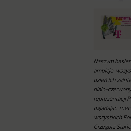
Naszym hasłem 
ambicje wszystk
dzień ich zain
biało-czerwony
reprezentacji P
oglądając mecz
wszystkich Po
Grzegorz Stańc