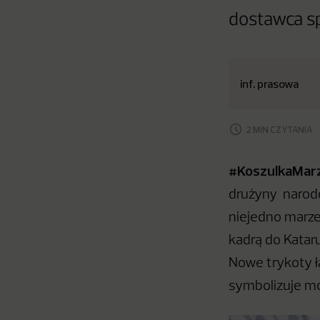
dostawca sp
inf. prasowa
2 MIN CZYTANIA
#KoszulkaMar
drużyny narodo
niejedno marzen
kadrą do Katar
Nowe trykoty ł
symbolizuje mo