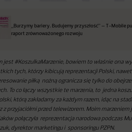
„Burzymy bariery. Budujemy przyszłość” – T-Mobile pub
raport zrównoważonego rozwoju
jest #KoszulkaMarzenie, bowiem to właśnie ona wyr
ich tych, którzy kibicują reprezentacji Polski, nawet 
teresowanie piłką nożną ogranicza się tylko do obejrz
ch. To co łączy wszystkie te marzenia, to jedna kosz
olski, którą zakładamy za każdym razem, idąc na stad
 z przyjaciółmi przed telewizorem. Moim marzeniem j
laków połączyła reprezentacja narodowa podczas Mu
zuk, dyrektor marketingu i sponsoringu PZPN.