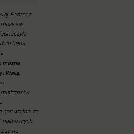
kraj. Razem z
 może się
jednoczyła
udniu będą
na
e można
 i Walią
.
wi
o mistrzostw
z
a nas ważne, że
d najlepszych
arza na