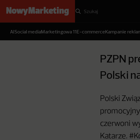
AI
Social media
Marketingowa 11
E-commerce
Kampanie rekl
PZPN pre
Polski n
Polski Zwią
promocyjnym
czerwoni wy
Katarze. #K