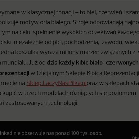
zymane w klasycznej tonacji – to biel, czerwień i szar
lizuje motyw orła białego. Stroje odpowiadają naj
cym na celu spełnienie wysokich oczekiwań każdego
olski, niezależnie od płci, pochodzenia, zawodu, wiek
 Jedna koszulka wyraża miliony marzeń związanych 
każdy kibic biało-czerwonyc
a mundialu. Już od dziś
prezentacji
w Oficjalnym Sklepie Kibica Reprezentacji
ernecie na
Sklep.LaczyNasPilka.pl
oraz w sklepach st
a kupić w trzech modelach różniących się poziomem
 i zastosowanych technologii.
inkedInie obserwuje nas ponad 100 tys. osób.
Ob