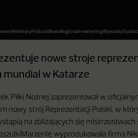
amowe
Webinary
Podcast
Branding
Email marketing
Wywiady
Outdoo
zentuje nowe stroje reprezen
a mundial w Katarze
zek Piłki Nożnej zaprezentował w oficjaln
 nowy strój Reprezentacji Polski, w któr
stąpią na zbliżających się mistrzostwach
oszulkiMarzenie wyprodukowała firma Nike