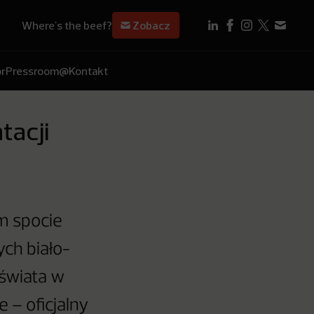
Where's the beef?
Zobacz
r
Pressroom
@Kontakt
tacji
ym spocie
ych biało-
 świata w
 – oficjalny