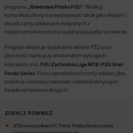
„Rowerowa Polska PZU”
programu
. Według
komunikatu firmy ma występować także jako ekspert i
doradca przy działaniach związanych z
bezpieczeństwem oraz popularyzacją jazdy na rowerze.
Program obejmuje wydarzenia własne PZU oraz
obecność marki przy amatorskich wyścigach
PZU Zachodnia Liga MTB
PZU Gran
kolarskich, m.in.
i
Fondo Series
. Firma zapowiada też strefy edukacyjne,
prelekcje, rozmowy rowerowe i działania dotyczące
bezpieczeństwa na drogach.
ZOBACZ RÓWNIEŻ
XTB na koszulkach FC Porto. Polska firma została
partnerem portugalskiego klubu