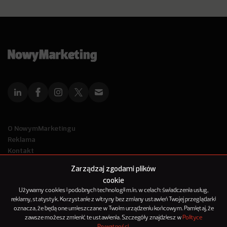
O NowymMarketingu
Reklama
Kontakt
Polityka Prywatności
Zarządzaj zgodami plików
Kanał RSS
cookie
Mapa artykułów
Używamy cookies i podobnych technologii m.in. w celach: świadczenia usług,
reklamy, statystyk. Korzystanie z witryny bez zmiany ustawień Twojej przeglądarki
oznacza, że będą one umieszczane w Twoim urządzeniu końcowym. Pamiętaj, że
© 2012-2025
zawsze możesz zmienić te ustawienia. Szczegóły znajdziesz w
Polityce
NowyMarketing jest marką 143Media Sp. z o.o.