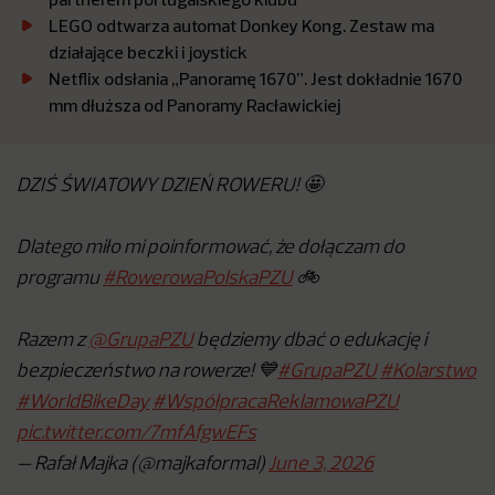
LEGO odtwarza automat Donkey Kong. Zestaw ma
działające beczki i joystick
Netflix odsłania „Panoramę 1670”. Jest dokładnie 1670
mm dłuższa od Panoramy Racławickiej
DZIŚ ŚWIATOWY DZIEŃ ROWERU! 🤩
Dlatego miło mi poinformować, że dołączam do
programu
#RowerowaPolskaPZU
🚲
Razem z
@GrupaPZU
będziemy dbać o edukację i
bezpieczeństwo na rowerze! 💙
#GrupaPZU
#Kolarstwo
#WorldBikeDay
#WspółpracaReklamowaPZU
pic.twitter.com/7mfAfgwEFs
— Rafał Majka (@majkaformal)
June 3, 2026