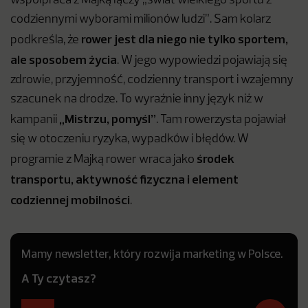
współpraca z Majką łączy „świat wielkiego sportu z
codziennymi wyborami milionów ludzi”. Sam kolarz
rower jest dla niego nie tylko sportem,
podkreśla, że
ale sposobem życia
. W jego wypowiedzi pojawiają się
zdrowie, przyjemność, codzienny transport i wzajemny
szacunek na drodze. To wyraźnie inny język niż w
„Mistrzu, pomyśl”
kampanii
. Tam rowerzysta pojawiał
się w otoczeniu ryzyka, wypadków i błędów. W
środek
programie z Majką rower wraca jako
transportu, aktywność fizyczna i element
codziennej mobilności
.
Mamy newsletter, który rozwija marketing w Polsce.
A Ty czytasz?