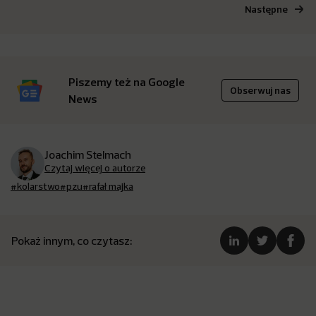
Następne
Piszemy też na Google
Obserwuj nas
News
Joachim Stelmach
Czytaj więcej o autorze
#kolarstwo
#pzu
#rafał majka
Pokaż innym, co czytasz: