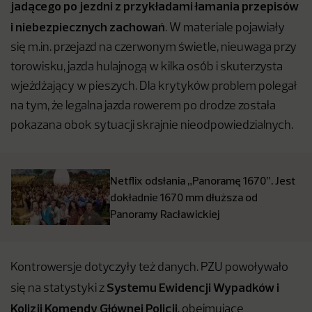
jadącego po jezdni z przykładami łamania przepisów
i niebezpiecznych zachowań
. W materiale pojawiały
się m.in. przejazd na czerwonym świetle, nieuwaga przy
torowisku, jazda hulajnogą w kilka osób i skuterzysta
wjeżdżający w pieszych. Dla krytyków problem polegał
na tym, że legalna jazda rowerem po drodze została
pokazana obok sytuacji skrajnie nieodpowiedzialnych.
Netflix odsłania „Panoramę 1670”. Jest
dokładnie 1670 mm dłuższa od
Panoramy Racławickiej
Kontrowersje dotyczyły też danych. PZU powoływało
Systemu Ewidencji Wypadków i
się na statystyki z
Kolizji Komendy Głównej Policji
, obejmujące